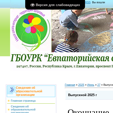
Главная
|
Регистрация
|
Вход
|
RSS
Вы вошли
Версия для слабовидящих
как
Гость
Группа "
Гости
"
Главная
»
2025
»
Июнь
»
27
» Выпуск
Сведения об
образовательной
Выпускной 2025 г
организации
Главная страница
Сведения об
Окончание 
образовательной
организации