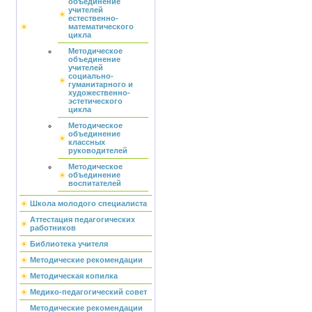
объединение
учителей
естественно-
математического
цикла
Методическое
объединение
учителей
социально-
гуманитарного и
художественно-
эстетического
цикла
Методическое
объединение
классных
руководителей
Методическое
объединение
воспитателей
Школа молодого специалиста
Аттестация педагогических
работников
Библиотека учителя
Методические рекомендации
Методическая копилка
Медико-педагогический совет
Методические рекомендации