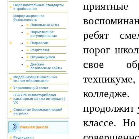
приятны
Образовательные стандарты
и требования
воспомина
Информационная
безопасность
Локальные акты
ребят сме
Нормативное
регулирование
Педагогам
порог шко
Родителям
Обучающимся
свое об
Детские
безопасные сайты
технику
Модернизация школьных
систем образования
колледже.
Управляющий совет
ГБОУРК «Евпаторийская
санаторная школа-интернат» |
продолжит 
VK
Снижение бюрократической
нагрузки
классе. Но
Учебная работа
соверше
Расписания