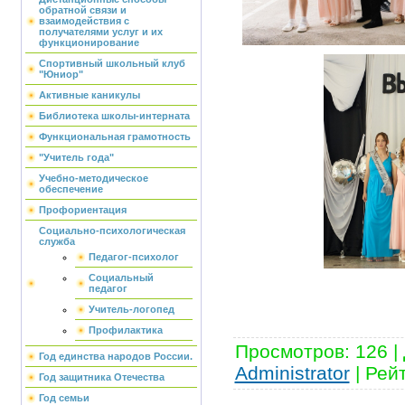
обратной связи и
взаимодействия с
получателями услуг и их
функционирование
Спортивный школьный клуб
"Юниор"
Активные каникулы
Библиотека школы-интерната
Функциональная грамотность
"Учитель года"
Учебно-методическое
обеспечение
Профориентация
Социально-психологическая
служба
Педагог-психолог
Социальный
педагог
Учитель-логопед
Профилактика
Просмотров
:
126
|
Год единства народов России.
Administrator
|
Рей
Год защитника Отечества
Год семьи