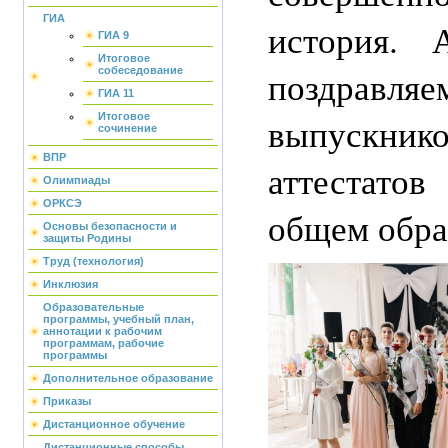
ГИА
история. 
ГИА 9
Итоговое
поздрав
собеседование
ГИА 11
выпускнико
Итоговое
сочинение
ВПР
аттестато
Олимпиады
ОРКСЭ
общем обра
Основы безопасности и
защиты Родины
Труд (технология)
Инклюзия
Образовательные
программы, учебный план,
аннотации к рабочим
программам, рабочие
программы
Дополнительное образование
Приказы
Дистанционное обучение
Дистанционные способы