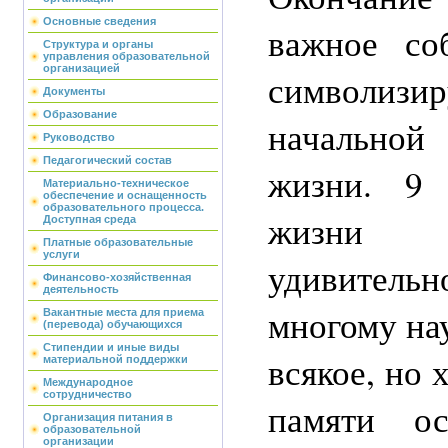
Основные сведения
важное со
Структура и органы
управления образовательной
организацией
символизи
Документы
Образование
начальн
Руководство
Педагогический состав
жизни. 9 
Материально-техническое
обеспечение и оснащенность
образовательного процесса.
жизни 
Доступная среда
Платные образовательные
услуги
удивитель
Финансово-хозяйственная
деятельность
многому на
Вакантные места для приема
(перевода) обучающихся
Стипендии и иные виды
всякое, но 
материальной поддержки
Международное
сотрудничество
памяти ос
Организация питания в
образовательной
организации