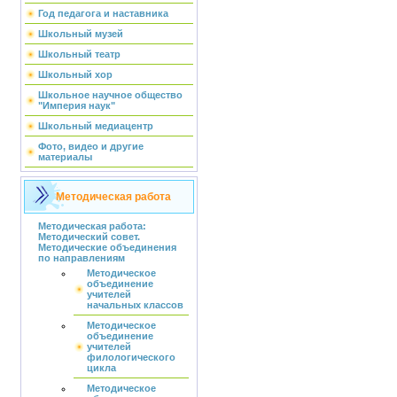
Год педагога и наставника
Школьный музей
Школьный театр
Школьный хор
Школьное научное общество
"Империя наук"
Школьный медиацентр
Фото, видео и другие
материалы
Методическая работа
Методическая работа:
Методический совет.
Методические объединения
по направлениям
Методическое
объединение
учителей
начальных классов
Методическое
объединение
учителей
филологического
цикла
Методическое