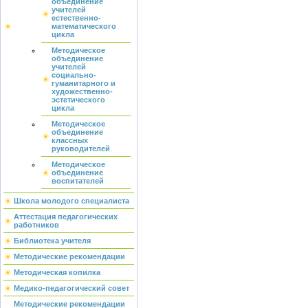
объединение
учителей
естественно-
математического
цикла
Методическое
объединение
учителей
социально-
гуманитарного и
художественно-
эстетического
цикла
Методическое
объединение
классных
руководителей
Методическое
объединение
воспитателей
Школа молодого специалиста
Аттестация педагогических
работников
Библиотека учителя
Методические рекомендации
Методическая копилка
Медико-педагогический совет
Методические рекомендации