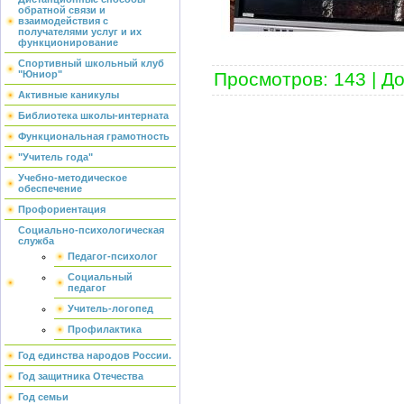
обратной связи и
взаимодействия с
получателями услуг и их
функционирование
Спортивный школьный клуб
Просмотров
:
143
|
До
"Юниор"
Активные каникулы
Библиотека школы-интерната
Функциональная грамотность
"Учитель года"
Учебно-методическое
обеспечение
Профориентация
Социально-психологическая
служба
Педагог-психолог
Социальный
педагог
Учитель-логопед
Профилактика
Год единства народов России.
Год защитника Отечества
Год семьи