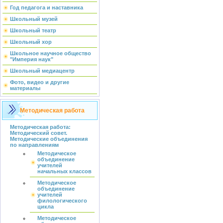
Год педагога и наставника
Школьный музей
Школьный театр
Школьный хор
Школьное научное общество
"Империя наук"
Школьный медиацентр
Фото, видео и другие
материалы
Методическая работа
Методическая работа:
Методический совет.
Методические объединения
по направлениям
Методическое
объединение
учителей
начальных классов
Методическое
объединение
учителей
филологического
цикла
Методическое