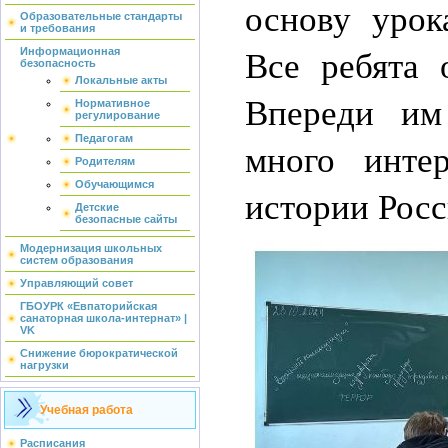
основу урок
Образовательные стандарты
и требования
Все ребята 
Информационная
безопасность
Локальные акты
Впереди им
Нормативное
регулирование
Педагогам
много инте
Родителям
Обучающимся
истории Росс
Детские
безопасные сайты
Модернизация школьных
систем образования
Управляющий совет
ГБОУРК «Евпаторийская
санаторная школа-интернат» |
VK
Снижение бюрократической
нагрузки
Учебная работа
Расписания