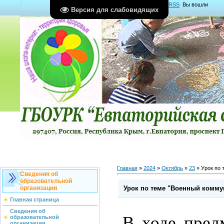
Главная
|
Регистрация
|
Вход
|
RSS
Вы вошли
Версия для слабовидящих
как
Гость
Группа "
Гости
"
Главная
»
2024
»
Октябрь
»
23
» Урок по 
Сведения об
образовательной
Урок по теме "Военный комму
организации
Главная страница
Сведения об
В ходе пред
образовательной
организации