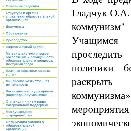
Основные сведения
Гладчук О.А.
Структура и органы
управления образовательной
организацией
коммунизм"
Документы
Образование
Учащимся п
Руководство
Педагогический состав
проследит
Материально-техническое
обеспечение и оснащенность
образовательного процесса.
политики б
Доступная среда
Платные образовательные
услуги
раскрыть 
Финансово-хозяйственная
деятельность
коммуниз
Вакантные места для приема
(перевода) обучающихся
Стипендии и иные виды
мероприятия
материальной поддержки
Международное
сотрудничество
экономическ
Организация питания в
образовательной
организации