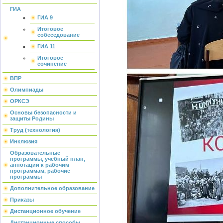
ГИА
ГИА 9
Итоговое
собеседование
ГИА 11
Итоговое
сочинение
ВПР
Олимпиады
ОРКСЭ
Основы безопасности и
защиты Родины
Труд (технология)
Инклюзия
Образовательные
программы, учебный план,
аннотации к рабочим
программам, рабочие
программы
Дополнительное образование
Приказы
Дистанционное обучение
Дистанционные способы