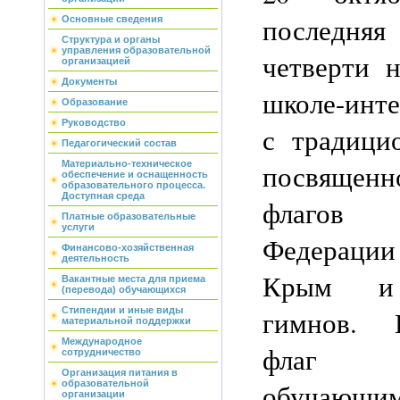
последняя
Основные сведения
Структура и органы
управления образовательной
четверти 
организацией
Документы
школе-инте
Образование
Руководство
с традици
Педагогический состав
посвяще
Материально-техническое
обеспечение и оснащенность
образовательного процесса.
Доступная среда
флагов 
Платные образовательные
услуги
Федерации
Финансово-хозяйственная
деятельность
Крым и 
Вакантные места для приема
(перевода) обучающихся
гимнов. 
Стипендии и иные виды
материальной поддержки
Международное
флаг пр
сотрудничество
Организация питания в
обучающи
образовательной
организации