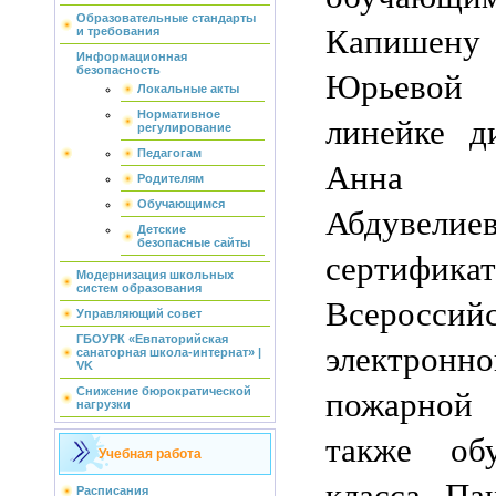
Образовательные стандарты
Капишен
и требования
Информационная
Юрьевой 
безопасность
Локальные акты
Нормативное
линейке д
регулирование
Педагогам
Анна 
Родителям
Обучающимся
Абдувели
Детские
безопасные сайты
сертификат
Модернизация школьных
систем образования
Всероссий
Управляющий совет
ГБОУРК «Евпаторийская
электронно
санаторная школа-интернат» |
VK
пожарной
Снижение бюрократической
нагрузки
также об
Учебная работа
класса Па
Расписания