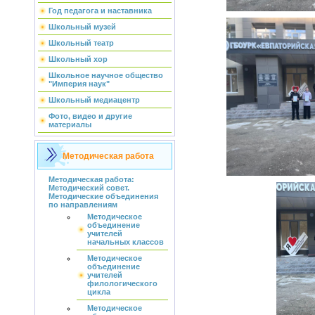
Год педагога и наставника
Школьный музей
Школьный театр
Школьный хор
Школьное научное общество
"Империя наук"
Школьный медиацентр
Фото, видео и другие
материалы
Методическая работа
Методическая работа:
Методический совет.
Методические объединения
по направлениям
Методическое
объединение
учителей
начальных классов
Методическое
объединение
учителей
филологического
цикла
Методическое