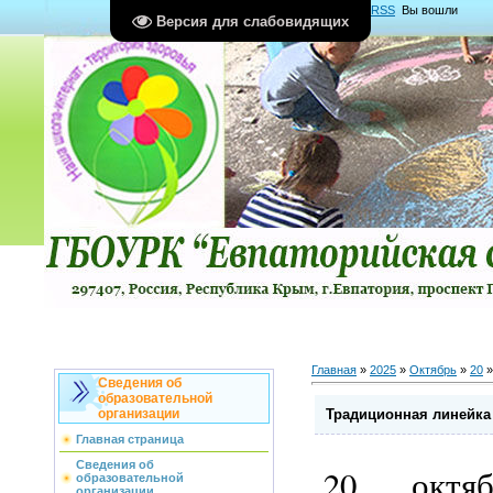
Главная
|
Регистрация
|
Вход
|
RSS
Вы вошли
Версия для слабовидящих
как
Гость
Группа "
Гости
"
Главная
»
2025
»
Октябрь
»
20
»
Сведения об
образовательной
Традиционная линейка
организации
Главная страница
Сведения об
20 октя
образовательной
организации