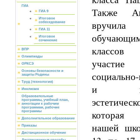
ГИА
Также А
ГИА 9
Итоговое
вручила 
собеседование
ГИА 11
обучающ
Итоговое
сочинение
классов 
ВПР
Олимпиады
участи
ОРКСЭ
Основы безопасности и
социально-
защиты Родины
Труд (технология)
и худо
Инклюзия
Образовательные
эстетиче
программы, учебный план,
аннотации к рабочим
программам, рабочие
которая 
программы
Дополнительное образование
нашей шко
Приказы
Дистанционное обучение
Дистанционные способы