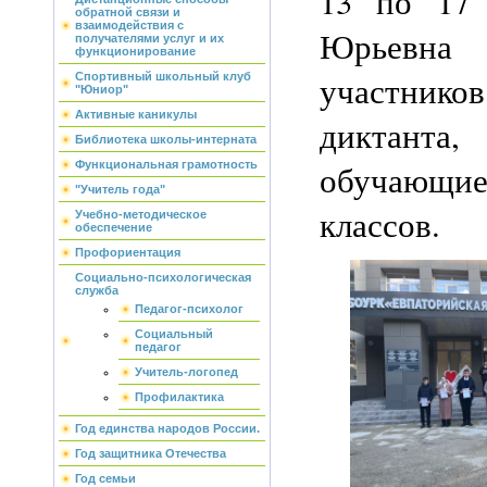
13 по 17 
обратной связи и
взаимодействия с
Юрьевна
получателями услуг и их
функционирование
участник
Спортивный школьный клуб
"Юниор"
Активные каникулы
диктанта
Библиотека школы-интерната
обучающие
Функциональная грамотность
"Учитель года"
классов.
Учебно-методическое
обеспечение
Профориентация
Социально-психологическая
служба
Педагог-психолог
Социальный
педагог
Учитель-логопед
Профилактика
Год единства народов России.
Год защитника Отечества
Год семьи