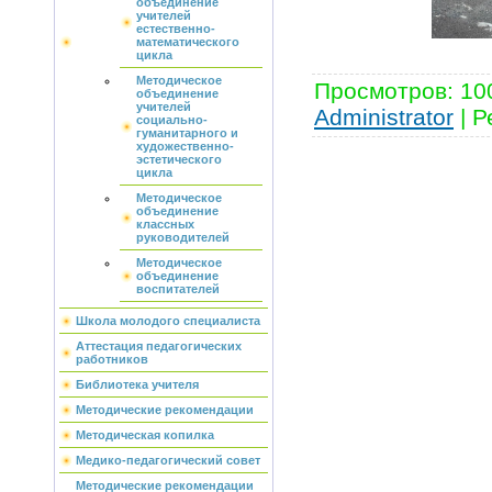
объединение
учителей
естественно-
математического
цикла
Методическое
Просмотров
:
10
объединение
учителей
Administrator
|
Р
социально-
гуманитарного и
художественно-
эстетического
цикла
Методическое
объединение
классных
руководителей
Методическое
объединение
воспитателей
Школа молодого специалиста
Аттестация педагогических
работников
Библиотека учителя
Методические рекомендации
Методическая копилка
Медико-педагогический совет
Методические рекомендации