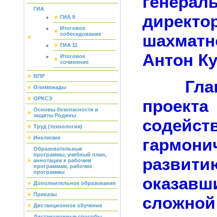
генерал
ГИА
директ
ГИА 9
Итоговое
шахмат
собеседование
ГИА 11
Антон Ку
Итоговое
сочинение
ВПР
Главн
Олимпиады
ОРКСЭ
проект
Основы безопасности и
защиты Родины
содейст
Труд (технология)
Инклюзия
гармони
Образовательные
программы, учебный план,
развит
аннотации к рабочим
программам, рабочие
программы
оказа
Дополнительное образование
Приказы
сложной
Дистанционное обучение
Дистанционные способы