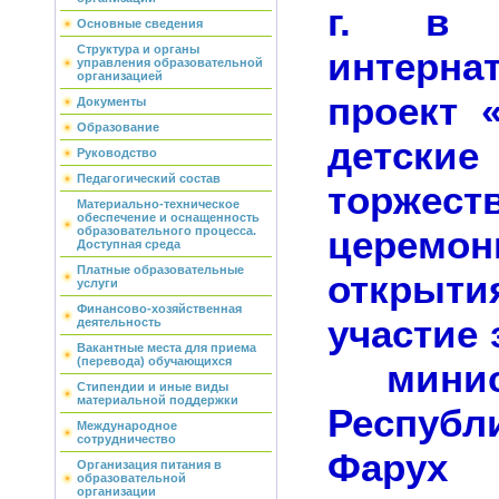
г. в
Основные сведения
Структура и органы
интернат
управления образовательной
организацией
проект 
Документы
Образование
детски
Руководство
Педагогический состав
торжест
Материально-техническое
обеспечение и оснащенность
церемон
образовательного процесса.
Доступная среда
Платные образовательные
открыт
услуги
Финансово-хозяйственная
участие 
деятельность
Вакантные места для приема
(перевода) обучающихся
минист
Стипендии и иные виды
материальной поддержки
Респуб
Международное
сотрудничество
Фарух
Организация питания в
образовательной
организации