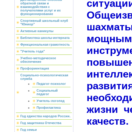
ситуации
обратной связи и
взаимодействия с
получателями услуг и их
Общеизв
функционирование
Спортивный школьный клуб
шахмат
"Юниор"
Активные каникулы
мощным
Библиотека школы-интерната
Функциональная грамотность
инструм
"Учитель года"
повыше
Учебно-методическое
обеспечение
Профориентация
интел
Социально-психологическая
служба
развития
Педагог-психолог
Социальный
необх
педагог
Учитель-логопед
жизни ч
Профилактика
Год единства народов России.
качеств.
Год защитника Отечества
Год семьи