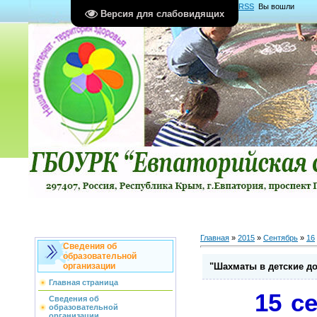
Главная
|
Регистрация
|
Вход
|
RSS
Вы вошли
Версия для слабовидящих
как
Гость
Группа "
Гости
"
Главная
»
2015
»
Сентябрь
»
16
Сведения об
образовательной
"Шахматы в детские д
организации
Главная страница
15 сен
Сведения об
образовательной
организации