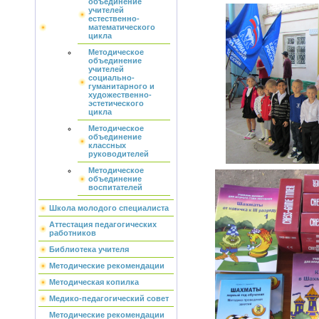
объединение
учителей
естественно-
математического
цикла
Методическое
объединение
учителей
социально-
гуманитарного и
художественно-
эстетического
цикла
Методическое
объединение
классных
руководителей
Методическое
объединение
воспитателей
Школа молодого специалиста
Аттестация педагогических
работников
Библиотека учителя
Методические рекомендации
Методическая копилка
Медико-педагогический совет
Методические рекомендации