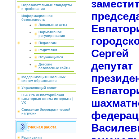
замести
Образовательные стандарты
и требования
председ
Информационная
безопасность
Евпатор
Локальные акты
Нормативное
регулирование
городск
Педагогам
Серге
Родителям
Обучающимся
депутат
Детские
безопасные сайты
президе
Модернизация школьных
систем образования
Евпатор
Управляющий совет
ГБОУРК «Евпаторийская
шахматн
санаторная школа-интернат» |
VK
Снижение бюрократической
федерац
нагрузки
Василев
Учебная работа
Расписания