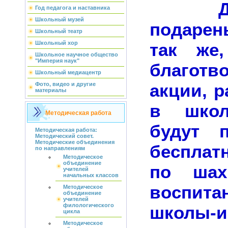
Детя
Год педагога и наставника
Школьный музей
подарен
Школьный театр
так же
Школьный хор
Школьное научное общество
"Империя наук"
благотв
Школьный медиацентр
акции, р
Фото, видео и другие
материалы
в школе
Методическая работа
будут п
Методическая работа:
Методический совет.
Методические объединения
бесплат
по направлениям
Методическое
объединение
по шах
учителей
начальных классов
воспита
Методическое
объединение
учителей
филологического
школы-и
цикла
Методическое