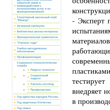
особеннос
обратной связи и
взаимодействия с
конструкци
получателями услуг и их
функционирование
- Эксперт 
Спортивный школьный клуб
"Юниор"
Активные каникулы
испытани
Библиотека школы-интерната
материалов
Функциональная грамотность
"Учитель года"
работ
Учебно-методическое
обеспечение
Профориентация
современн
Социально-психологическая
служба
пластиками
Педагог-психолог
Социальный
тестирует
педагог
Учитель-логопед
внедряет н
Профилактика
Год единства народов России.
в производ
Год защитника Отечества
Год семьи