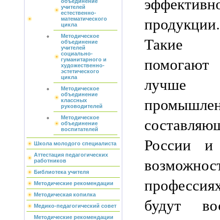
эффективно
объединение
учителей
естественно-
продукции.
математического
цикла
Методическое
Такие м
объединение
учителей
социально-
помогают
гуманитарного и
художественно-
эстетического
лучше
цикла
Методическое
объединение
промышле
классных
руководителей
составляю
Методическое
объединение
воспитателей
России и
Школа молодого специалиста
Аттестация педагогических
возможн
работников
Библиотека учителя
професси
Методические рекомендации
Методическая копилка
будут во
Медико-педагогический совет
Методические рекомендации