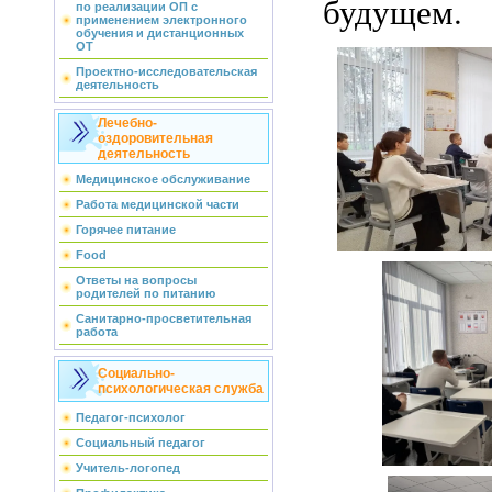
будущем.
по реализации ОП с
применением электронного
обучения и дистанционных
ОТ
Проектно-исследовательская
деятельность
Лечебно-
оздоровительная
деятельность
Медицинское обслуживание
Работа медицинской части
Горячее питание
Food
Ответы на вопросы
родителей по питанию
Санитарно-просветительная
работа
Социально-
психологическая служба
Педагог-психолог
Социальный педагог
Учитель-логопед