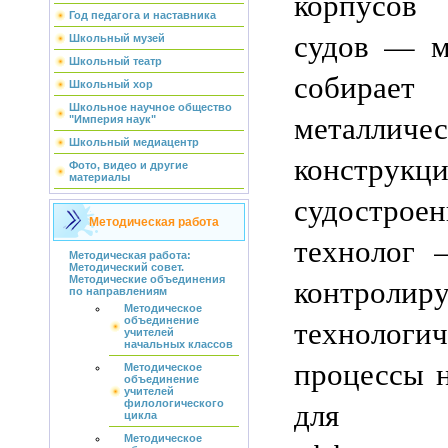
корпусов 
Год педагога и наставника
судов — м
Школьный музей
Школьный театр
собирает
Школьный хор
Школьное научное общество
металличес
"Империя наук"
Школьный медиацентр
констр
Фото, видео и другие
материалы
судостроен
Методическая работа
технолог 
Методическая работа:
Методический совет.
контролиру
Методические объединения
по направлениям
Методическое
технологич
объединение
учителей
начальных классов
процессы н
Методическое
объединение
учителей
для п
филологического
цикла
Методическое