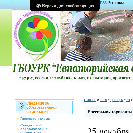
Главная
|
Регистрация
|
Вход
|
RSS
Вы вошли
Версия для слабовидящих
как
Гость
Группа "
Гости
"
Главная
»
2025
»
Декабрь
»
29
»
Сведения об
образовательной
Россия-мои горизонты
организации
Главная страница
Сведения об
25 декабря
образовательной
организации