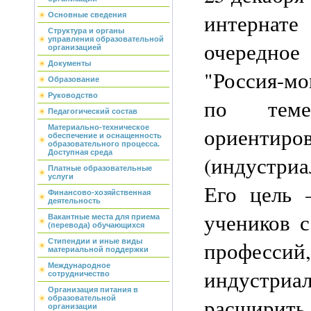
интерн
Основные сведения
Структура и органы
управления образовательной
очередное
организацией
Документы
"Россия-м
Образование
Руководство
по теме
Педагогический состав
ориентиро
Материально-техническое
обеспечение и оснащенность
образовательного процесса.
Доступная среда
(индустриа
Платные образовательные
услуги
Его цель 
Финансово-хозяйственная
деятельность
учеников с
Вакантные места для приема
(перевода) обучающихся
профессий
Стипендии и иные виды
материальной поддержки
Международное
индустриал
сотрудничество
Организация питания в
расши
образовательной
организации