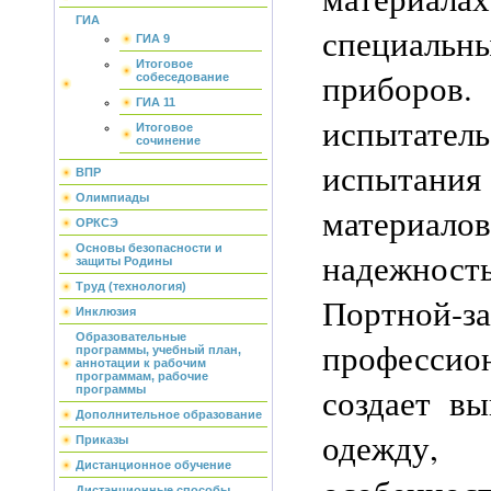
ГИА
специаль
ГИА 9
Итоговое
приборов
собеседование
ГИА 11
испытате
Итоговое
сочинение
испытания 
ВПР
Олимпиады
материалов
ОРКСЭ
Основы безопасности и
надежность
защиты Родины
Труд (технология)
Портной-
Инклюзия
Образовательные
професси
программы, учебный план,
аннотации к рабочим
программам, рабочие
создает в
программы
Дополнительное образование
одежду
Приказы
Дистанционное обучение
Дистанционные способы