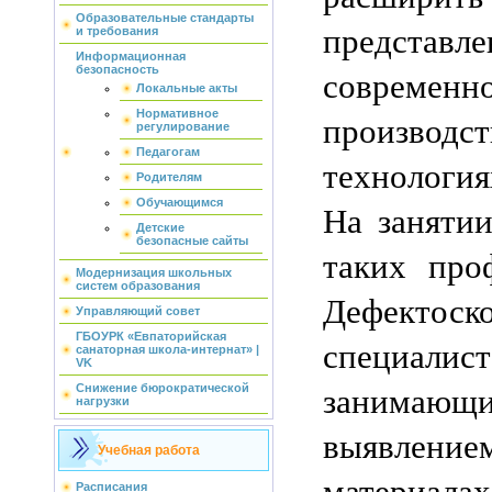
Образовательные стандарты
предст
и требования
Информационная
современн
безопасность
Локальные акты
Нормативное
произ
регулирование
Педагогам
технология
Родителям
Обучающимся
На занятии
Детские
безопасные сайты
таких проф
Модернизация школьных
систем образования
Дефект
Управляющий совет
ГБОУРК «Евпаторийская
специалист
санаторная школа-интернат» |
VK
занимающи
Снижение бюрократической
нагрузки
выявлени
Учебная работа
материал
Расписания