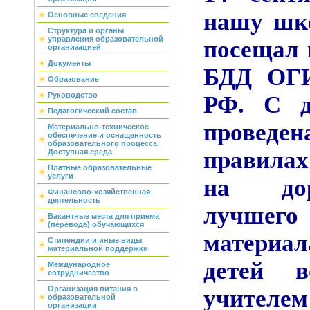
нашу шко
Основные сведения
Структура и органы
управления образовательной
посещал 
организацией
Документы
БДД ОГ
Образование
Руководство
РФ. С д
Педагогический состав
проведе
Материально-техническое
обеспечение и оснащенность
образовательного процесса.
правила
Доступная среда
Платные образовательные
услуги
на до
Финансово-хозяйственная
деятельность
лучшег
Вакантные места для приема
(перевода) обучающихся
материа
Стипендии и иные виды
материальной поддержки
детей 
Международное
сотрудничество
Организация питания в
учит
образовательной
организации