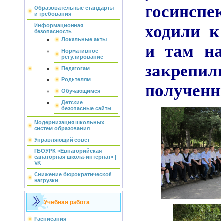
госинспе
Образовательные стандарты
и требования
ходили к
Информационная
безопасность
Локальные акты
и там на
Нормативное
регулирование
закрепил
Педагогам
Родителям
полученн
Обучающимся
Детские
безопасные сайты
Модернизация школьных
систем образования
Управляющий совет
ГБОУРК «Евпаторийская
санаторная школа-интернат» |
VK
Снижение бюрократической
нагрузки
Учебная работа
Расписания