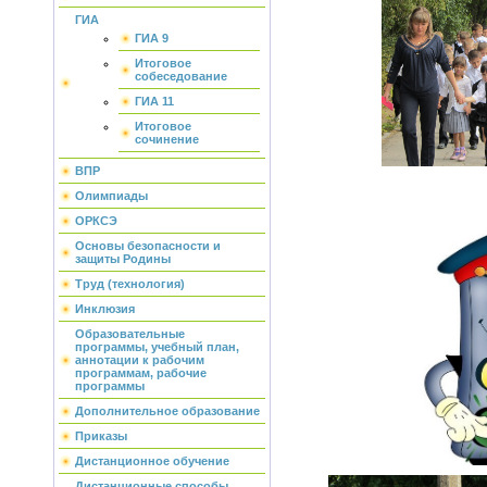
ГИА
ГИА 9
Итоговое
собеседование
ГИА 11
Итоговое
сочинение
ВПР
Олимпиады
ОРКСЭ
Основы безопасности и
защиты Родины
Труд (технология)
Инклюзия
Образовательные
программы, учебный план,
аннотации к рабочим
программам, рабочие
программы
Дополнительное образование
Приказы
Дистанционное обучение
Дистанционные способы