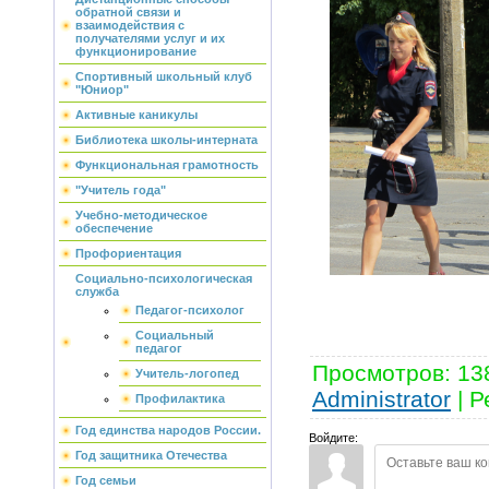
обратной связи и
взаимодействия с
получателями услуг и их
функционирование
Спортивный школьный клуб
"Юниор"
Активные каникулы
Библиотека школы-интерната
Функциональная грамотность
"Учитель года"
Учебно-методическое
обеспечение
Профориентация
Социально-психологическая
служба
Педагог-психолог
Социальный
педагог
Просмотров
:
13
Учитель-логопед
Administrator
|
Р
Профилактика
Год единства народов России.
Войдите:
Год защитника Отечества
Год семьи