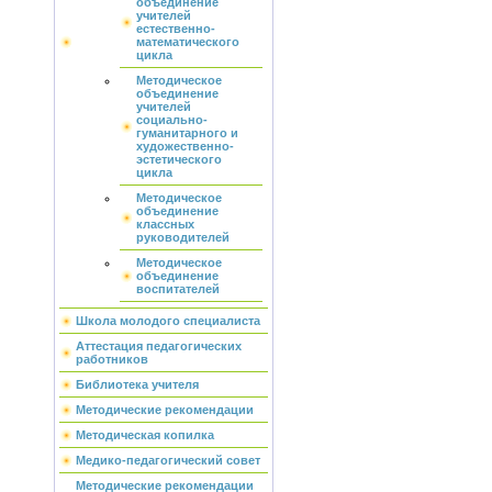
объединение
учителей
естественно-
математического
цикла
Методическое
объединение
учителей
социально-
гуманитарного и
художественно-
эстетического
цикла
Методическое
объединение
классных
руководителей
Методическое
объединение
воспитателей
Школа молодого специалиста
Аттестация педагогических
работников
Библиотека учителя
Методические рекомендации
Методическая копилка
Медико-педагогический совет
Методические рекомендации