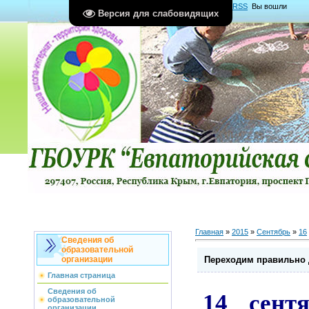
Главная
|
Регистрация
|
Вход
|
RSS
Вы вошли
Версия для слабовидящих
как
Гость
Группа "
Гости
"
Главная
»
2015
»
Сентябрь
»
16
Сведения об
образовательной
Переходим правильно 
организации
Главная страница
Сведения об
14 сентя
образовательной
организации