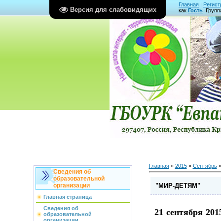
Главная
|
Регист
Версия для слабовидящих
как
Гость
Групп
Главная
»
2015
»
Сентябрь
Сведения об
образовательной
"МИР-ДЕТЯМ"
организации
Главная страница
Сведения об
21 сентября 20
образовательной
организации