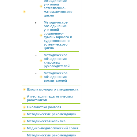
объединение
учителей
естественно-
математического
цикла
Методическое
объединение
учителей
социально-
гуманитарного и
художественно-
эстетического
цикла
Методическое
объединение
классных
руководителей
Методическое
объединение
воспитателей
Школа молодого специалиста
Аттестация педагогических
работников
Библиотека учителя
Методические рекомендации
Методическая копилка
Медико-педагогический совет
Методические рекомендации