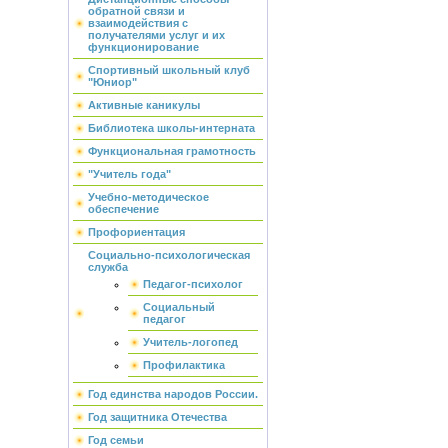
обратной связи и
взаимодействия с
получателями услуг и их
функционирование
Спортивный школьный клуб
"Юниор"
Активные каникулы
Библиотека школы-интерната
Функциональная грамотность
"Учитель года"
Учебно-методическое
обеспечение
Профориентация
Социально-психологическая
служба
Педагог-психолог
Социальный
педагог
Учитель-логопед
Профилактика
Год единства народов России.
Год защитника Отечества
Год семьи