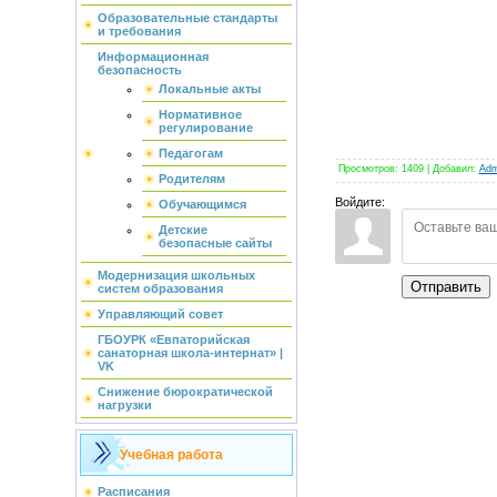
Образовательные стандарты
и требования
Информационная
безопасность
Локальные акты
Нормативное
регулирование
Педагогам
Просмотров
:
1409
|
Добавил
:
Adm
Родителям
Войдите:
Обучающимся
Детские
безопасные сайты
Модернизация школьных
Отправить
систем образования
Управляющий совет
ГБОУРК «Евпаторийская
санаторная школа-интернат» |
VK
Снижение бюрократической
нагрузки
Учебная работа
Расписания