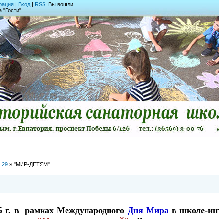
рация
|
Вход
|
RSS
Вы вошли
а "
Гости
"
»
29
» "МИР-ДЕТЯМ"
15 г. в рамках Международного
Дня Мира
в школе-ин