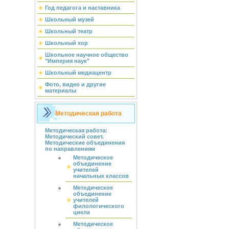
Год педагога и наставника
Школьный музей
Школьный театр
Школьный хор
Школьное научное общество
"Империя наук"
Школьный медиацентр
Фото, видео и другие
материалы
Методическая работа
Методическая работа:
Методический совет.
Методические объединения
по направлениям
Методическое
объединение
учителей
начальных классов
Методическое
объединение
учителей
филологического
цикла
Методическое