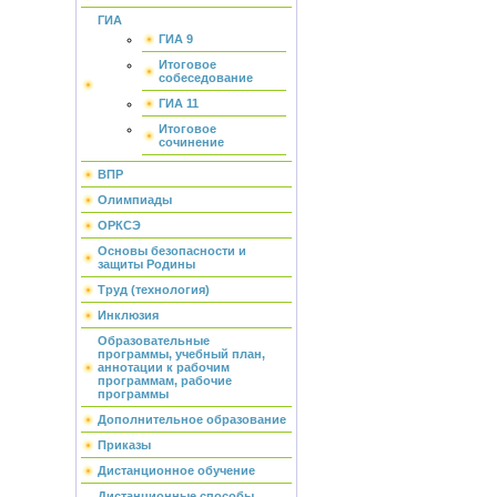
ГИА
ГИА 9
Итоговое
собеседование
ГИА 11
Итоговое
сочинение
ВПР
Олимпиады
ОРКСЭ
Основы безопасности и
защиты Родины
Труд (технология)
Инклюзия
Образовательные
программы, учебный план,
аннотации к рабочим
программам, рабочие
программы
Дополнительное образование
Приказы
Дистанционное обучение
Дистанционные способы