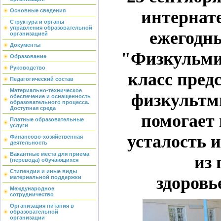
интернат
Основные сведения
Структура и органы
управления образовательной
ежегодн
организацией
Документы
"Физкульми
Образование
Руководство
класс пре
Педагогический состав
Материально-техническое
физкультм
обеспечение и оснащенность
образовательного процесса.
Доступная среда
помогает 
Платные образовательные
услуги
усталость 
Финансово-хозяйственная
деятельность
Вакантные места для приема
из
(перевода) обучающихся
Стипендии и иные виды
здоровь
материальной поддержки
Международное
сотрудничество
Организация питания в
образовательной
организации