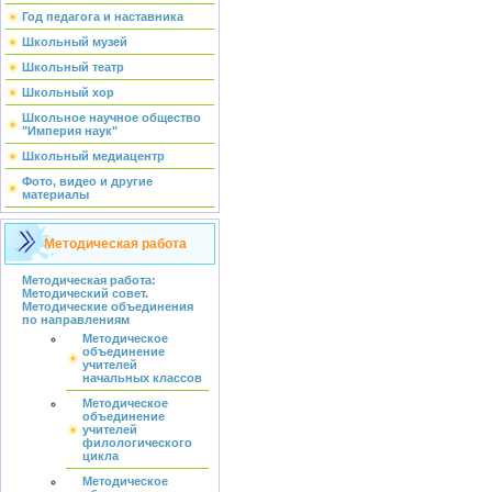
Год педагога и наставника
Школьный музей
Школьный театр
Школьный хор
Школьное научное общество
"Империя наук"
Школьный медиацентр
Фото, видео и другие
материалы
Методическая работа
Методическая работа:
Методический совет.
Методические объединения
по направлениям
Методическое
объединение
учителей
начальных классов
Методическое
объединение
учителей
филологического
цикла
Методическое