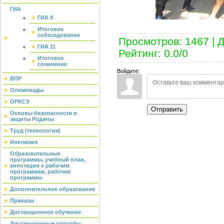
ГИА
ГИА 9
Итоговое
собеседование
Просмотров
:
1467
|
Д
ГИА 11
Рейтинг
:
0.0
/
0
Итоговое
сочинение
Войдите:
ВПР
Олимпиады
ОРКСЭ
Отправить
Основы безопасности и
защиты Родины
Труд (технология)
Инклюзия
Образовательные
программы, учебный план,
аннотации к рабочим
программам, рабочие
программы
Дополнительное образование
Приказы
Дистанционное обучение
Дистанционные способы