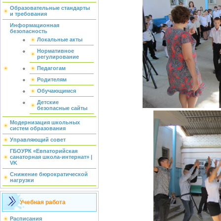
Образовательные стандарты
и требования
Информационная
безопасность
Локальные акты
Нормативное
регулирование
Педагогам
Родителям
Обучающимся
Детские
безопасные сайты
Модернизация школьных
систем образования
Управляющий совет
ГБОУРК «Евпаторийская
санаторная школа-интернат» |
VK
Снижение бюрократической
нагрузки
Учебная работа
Расписания