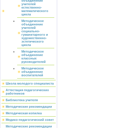
объединение
учителей
естественно-
математического
цикла
Методическое
объединение
учителей
социально-
гуманитарного и
художественно-
эстетического
цикла
Методическое
объединение
классных
руководителей
Методическое
объединение
воспитателей
Школа молодого специалиста
Аттестация педагогических
работников
Библиотека учителя
Методические рекомендации
Методическая копилка
Медико-педагогический совет
Методические рекомендации