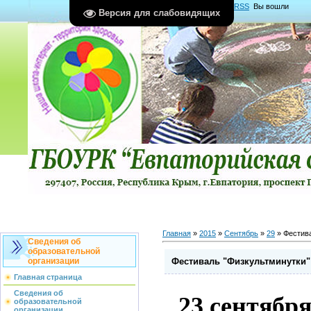
Главная
|
Регистрация
|
Вход
|
RSS
Вы вошли
Версия для слабовидящих
как
Гость
Группа "
Гости
"
Главная
»
2015
»
Сентябрь
»
29
» Фестива
Сведения об
образовательной
Фестиваль "Физкультминутки"
организации
Главная страница
Сведения об
23 сентября
образовательной
организации