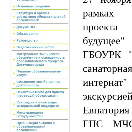
Основные сведения
рамках 
Структура и органы
управления образовательной
организацией
проект
Документы
Образование
будущее"
Руководство
Педагогический состав
ГБОУРК "
Материально-техническое
обеспечение и оснащенность
образовательного процесса.
санатор
Доступная среда
Платные образовательные
услуги
интернат
Финансово-хозяйственная
деятельность
экскурси
Вакантные места для приема
(перевода) обучающихся
Стипендии и иные виды
Евпатори
материальной поддержки
Международное
сотрудничество
ГПС МЧС
Организация питания в
образовательной
организации