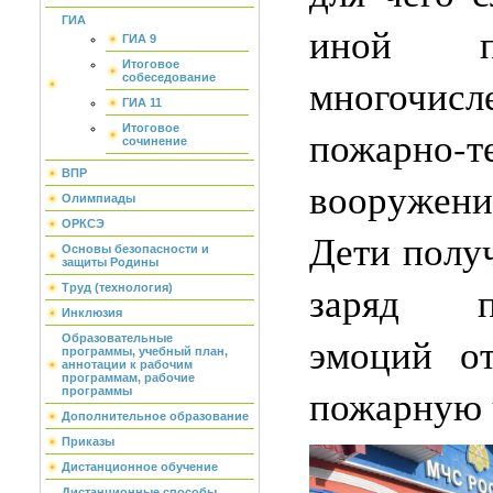
ГИА
иной п
ГИА 9
Итоговое
многочисл
собеседование
ГИА 11
пожарно-т
Итоговое
сочинение
ВПР
вооружени
Олимпиады
ОРКСЭ
Дети полу
Основы безопасности и
защиты Родины
заряд по
Труд (технология)
Инклюзия
эмоций о
Образовательные
программы, учебный план,
аннотации к рабочим
программам, рабочие
пожарную 
программы
Дополнительное образование
Приказы
Дистанционное обучение
Дистанционные способы