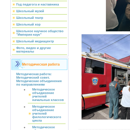
Год педагога и наставника
Школьный музей
Школьный театр
Школьный хор
Школьное научное общество
"Империя наук"
Школьный медиацентр
Фото, видео и другие
материалы
Методическая работа
Методическая работа:
Методический совет.
Методические объединения
по направлениям
Методическое
объединение
учителей
начальных классов
Методическое
объединение
учителей
филологического
цикла
Методическое