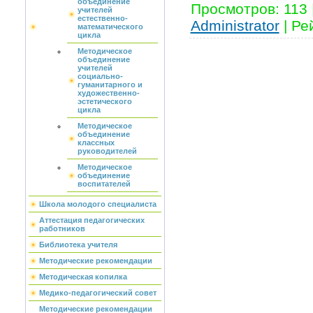
объединение
Просмотров
:
113
учителей
естественно-
Administrator
|
Ре
математического
цикла
Методическое
объединение
учителей
социально-
гуманитарного и
художественно-
эстетического
цикла
Методическое
объединение
классных
руководителей
Методическое
объединение
воспитателей
Школа молодого специалиста
Аттестация педагогических
работников
Библиотека учителя
Методические рекомендации
Методическая копилка
Медико-педагогический совет
Методические рекомендации