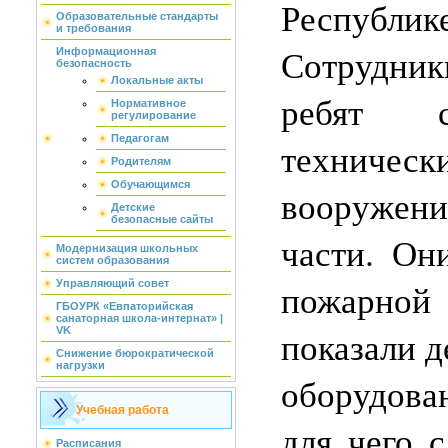
Респуб
Образовательные стандарты
и требования
Сотрудни
Информационная
безопасность
Локальные акты
ребят 
Нормативное
регулирование
Педагогам
техническ
Родителям
Обучающимся
вооружен
Детские
безопасные сайты
части. Он
Модернизация школьных
систем образования
пожарно
Управляющий совет
ГБОУРК «Евпаторийская
санаторная школа-интернат» |
показали д
VK
Снижение бюрократической
нагрузки
оборудов
Учебная работа
для чего 
Расписания