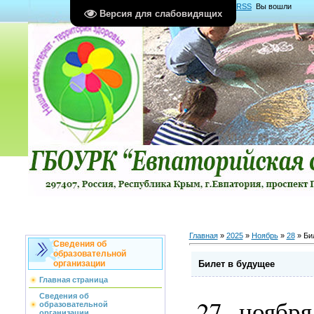
Главная
|
Регистрация
|
Вход
|
RSS
Вы вошли
Версия для слабовидящих
как
Гость
Группа "
Гости
"
Главная
»
2025
»
Ноябрь
»
28
» Би
Сведения об
образовательной
Билет в будущее
организации
Главная страница
Сведения об
27 ноябр
образовательной
организации