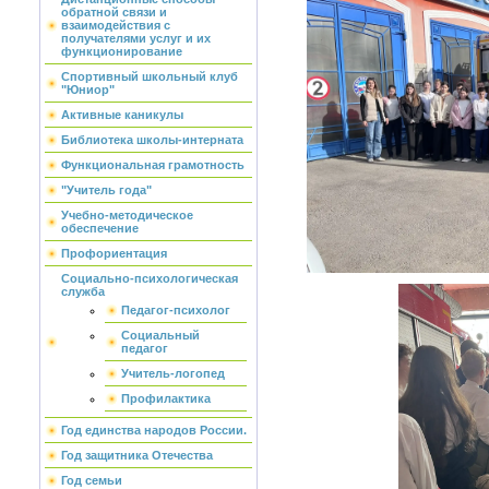
обратной связи и
взаимодействия с
получателями услуг и их
функционирование
Спортивный школьный клуб
"Юниор"
Активные каникулы
Библиотека школы-интерната
Функциональная грамотность
"Учитель года"
Учебно-методическое
обеспечение
Профориентация
Социально-психологическая
служба
Педагог-психолог
Социальный
педагог
Учитель-логопед
Профилактика
Год единства народов России.
Год защитника Отечества
Год семьи