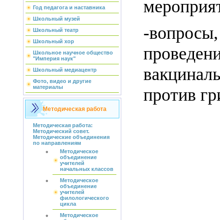
мероприя
Год педагога и наставника
Школьный музей
-вопросы
Школьный театр
Школьный хор
проведен
Школьное научное общество
"Империя наук"
вакцинал
Школьный медиацентр
Фото, видео и другие
материалы
против гр
Методическая работа
Методическая работа:
Методический совет.
Методические объединения
по направлениям
Методическое
объединение
учителей
начальных классов
Методическое
объединение
учителей
филологического
цикла
Методическое