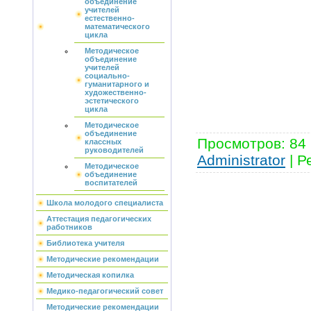
объединение
учителей
естественно-
математического
цикла
Методическое
объединение
учителей
социально-
гуманитарного и
художественно-
эстетического
цикла
Методическое
объединение
Просмотров
:
84
классных
руководителей
Administrator
|
Р
Методическое
объединение
воспитателей
Школа молодого специалиста
Аттестация педагогических
работников
Библиотека учителя
Методические рекомендации
Методическая копилка
Медико-педагогический совет
Методические рекомендации