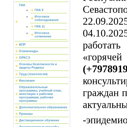
ГИА
Севас
ГИА 9
Итоговое
22.09
собеседование
ГИА 11
04.10.
Итоговое
сочинение
работа
ВПР
Олимпиады
«горяч
ОРКСЭ
Основы безопасности и
(+7978919
защиты Родины
Труд (технология)
консульти
Инклюзия
Образовательные
граждан 
программы, учебный план,
аннотации к рабочим
программам, рабочие
актуальн
программы
Дополнительное образование
Приказы
-эпидемио
Дистанционное обучение
Дистанционные способы