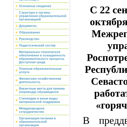
С 22 се
Основные сведения
Структура и органы
управления образовательной
октября
организацией
Документы
Межрег
Образование
Руководство
упр
Педагогический состав
Материально-техническое
Роспотр
обеспечение и оснащенность
образовательного процесса.
Доступная среда
Республи
Платные образовательные
услуги
Севаст
Финансово-хозяйственная
деятельность
Вакантные места для приема
работа
(перевода) обучающихся
Стипендии и иные виды
«горя
материальной поддержки
Международное
сотрудничество
В преддв
Организация питания в
образовательной
организации