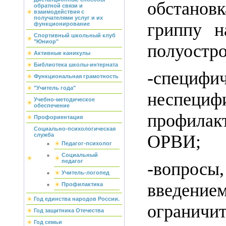
обстанов
обратной связи и
взаимодействия с
получателями услуг и их
гриппу н
функционирование
Спортивный школьный клуб
"Юниор"
полуостро
Активные каникулы
Библиотека школы-интерната
-специ
Функциональная грамотность
"Учитель года"
неспециф
Учебно-методическое
обеспечение
профилак
Профориентация
Социально-психологическая
ОРВИ;
служба
Педагог-психолог
Социальный
педагог
-вопросы
Учитель-логопед
введение
Профилактика
Год единства народов России.
ограничи
Год защитника Отечества
Год семьи