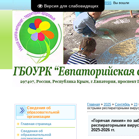
Главная
|
Регистрация
|
Вход
|
RSS
Вы вошли
Версия для слабовидящих
как
Гость
Группа "
Гости
"
Главная
»
2025
»
Сентябрь
»
23
Сведения об
острыми респираторными вирусн
образовательной
организации
«Горячая линия» по з
Главная страница
респираторными виру
2025-2026 гг.
Сведения об
образовательной
организации