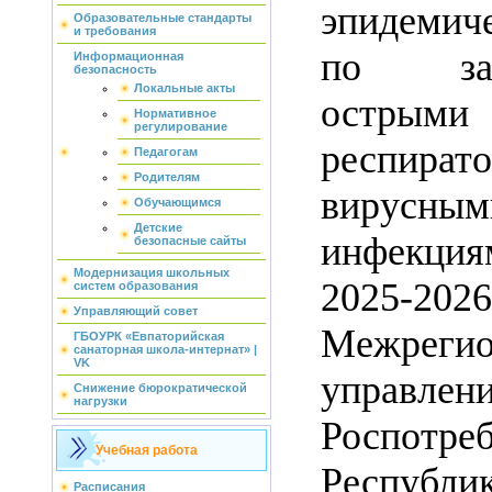
эпидемич
Образовательные стандарты
и требования
по забо
Информационная
безопасность
Локальные акты
острыми
Нормативное
регулирование
респират
Педагогам
Родителям
вирусным
Обучающимся
Детские
инфекция
безопасные сайты
Модернизация школьных
2025-202
систем образования
Управляющий совет
Межрегио
ГБОУРК «Евпаторийская
санаторная школа-интернат» |
VK
управлен
Снижение бюрократической
нагрузки
Роспотре
Учебная работа
Республи
Расписания