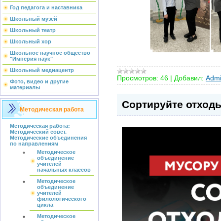
Год педагога и наставника
Школьный музей
Школьный театр
Школьный хор
Школьное научное общество
"Империя наук"
Школьный медиацентр
Просмотров:
46
|
Добавил:
Admi
Фото, видео и другие
материалы
Сортируйте отход
Методическая работа
Методическая работа:
Методический совет.
Методические объединения
по направлениям
Методическое
объединение
учителей
начальных классов
Методическое
объединение
учителей
филологического
цикла
Методическое