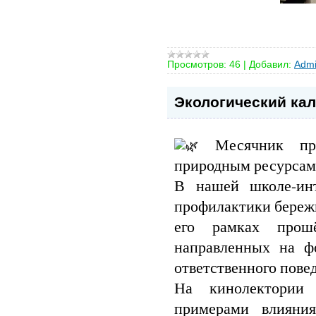
Просмотров:
46
|
Добавил:
Admi
Экологический ка
Месячник про
природным ресурсам
В нашей школе-инт
профилактики береж
его рамках прошё
направленных на ф
ответственного пове
На кинолектории 
примерами влияни