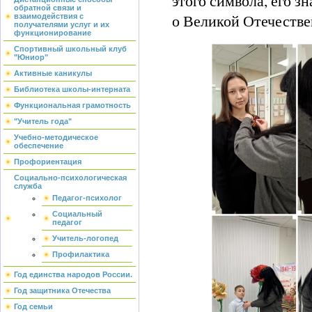
этого символа, его з
обратной связи и
о Великой Отечестве
взаимодействия с
получателями услуг и их
функционирование
Спортивный школьный клуб
"Юниор"
Активные каникулы
Библиотека школы-интерната
Функциональная грамотность
"Учитель года"
Учебно-методическое
обеспечение
Профориентация
Социально-психологическая
служба
Педагог-психолог
Социальный
педагог
Учитель-логопед
Профилактика
Год единства народов России.
Год защитника Отечества
Год семьи