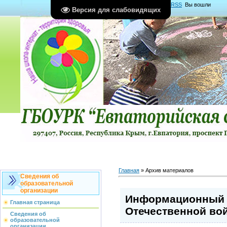
Главная
|
Регистрация
|
Вход
|
RSS
Вы вошли
Версия для слабовидящих
как
Гость
Группа "
Гости
"
Главная
»
Архив материалов
Сведения об
образовательной
организации
Информационный 
Главная страница
Отечественной вой
Сведения об
образовательной
организации