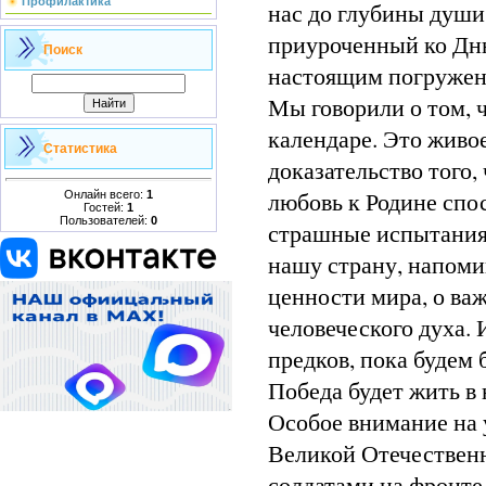
Профилактика
нас до глубины души 
приуроченный ко Дню
Поиск
настоящим погружени
Мы говорили о том, ч
календаре. Это живо
Статистика
доказательство того,
любовь к Родине спо
Онлайн всего:
1
Гостей:
1
Пользователей:
0
страшные испытания.
нашу страну, напоми
ценности мира, о ва
человеческого духа.
предков, пока будем
Победа будет жить в
Особое внимание на 
Великой Отечественн
солдатами на фронте