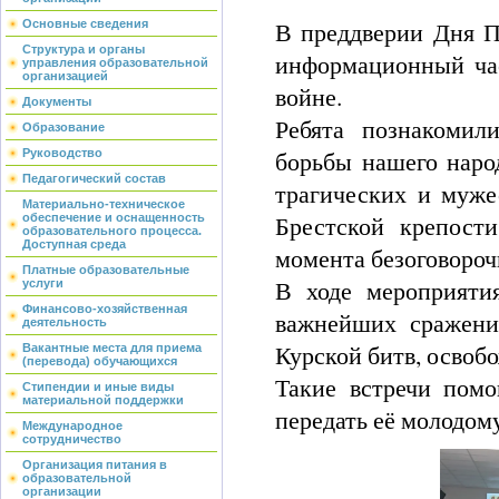
В преддверии Дня П
Основные сведения
Структура и органы
информационный ча
управления образовательной
организацией
войне.
Документы
Ребята познакомил
Образование
борьбы нашего наро
Руководство
Педагогический состав
трагических и муже
Материально-техническое
Брестской крепост
обеспечение и оснащенность
образовательного процесса.
Доступная среда
момента безоговороч
Платные образовательные
В ходе мероприяти
услуги
Финансово-хозяйственная
важнейших сражени
деятельность
Курской битв, освоб
Вакантные места для приема
(перевода) обучающихся
Такие встречи помо
Стипендии и иные виды
материальной поддержки
передать её молодом
Международное
сотрудничество
Организация питания в
образовательной
организации