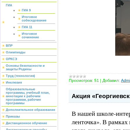
ГИА
ГИА 9
Итоговое
собеседование
ГИА 11
Итоговое
сочинение
ВПР
Олимпиады
ОРКСЭ
Основы безопасности и
защиты Родины
Труд (технология)
Просмотров:
51
|
Добавил:
Admi
Инклюзия
Образовательные
программы, учебный план,
Акция «Георгиевск
аннотации к рабочим
программам, рабочие
программы
Дополнительное образование
В нашей школе-интер
Приказы
ленточка». В рамках
Дистанционное обучение
Дистанционные способы