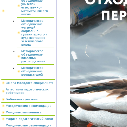
объединение
учителей
естественно-
математического
цикла
Методическое
объединение
учителей
социально-
гуманитарного и
художественно-
эстетического
цикла
Методическое
объединение
классных
руководителей
Методическое
объединение
воспитателей
Школа молодого специалиста
Аттестация педагогических
работников
Библиотека учителя
Методические рекомендации
Методическая копилка
Медико-педагогический совет
Методические рекомендации