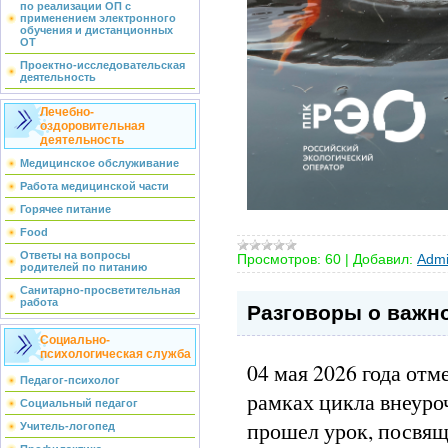
по реализации ОП с
применением электронного
обучения и дистанционных
ОТ
Проектно-исследовательская
деятельность
Лечебно-
оздоровительная
деятельность
Медицинское обслуживание
Работа медицинской части
Горячее питание
Food
Ответы на вопросы
Просмотров:
60
|
Добавил:
Admi
родителей по питанию
Санитарно-просветительная
работа
Разговоры о важн
Социально-
психологическая служба
04 мая 2026 года от
Педагог-психолог
рамках цикла внеуро
Социальный педагог
прошел урок, посвящ
Учитель-логопед