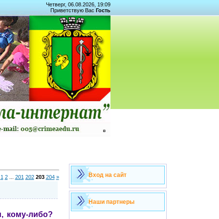
Четверг, 06.08.2026, 19:09
Приветствую Вас
Гость
Вход на сайт
1
2
...
201
202
203
204
»
Наши партнеры
 кому-либо?