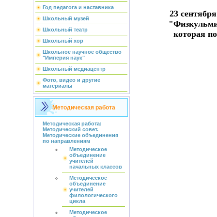
Год педагога и наставника
23 сентября
Школьный музей
"Физкульм
Школьный театр
которая по
Школьный хор
Школьное научное общество
"Империя наук"
Школьный медиацентр
Фото, видео и другие
материалы
Методическая работа
Методическая работа:
Методический совет.
Методические объединения
по направлениям
Методическое
объединение
учителей
начальных классов
Методическое
объединение
учителей
филологического
цикла
Методическое