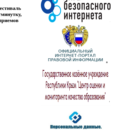
Фестиваль
минутку,
 приемов