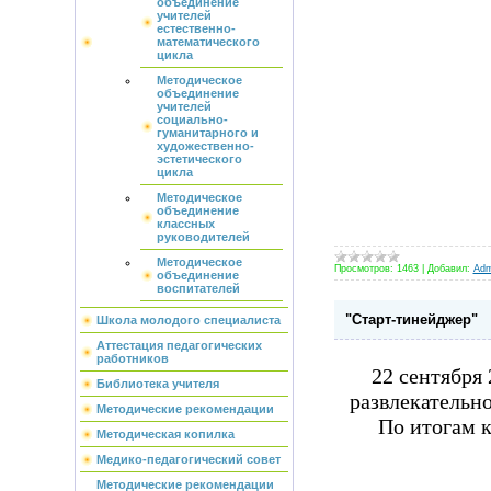
объединение
учителей
естественно-
математического
цикла
Методическое
объединение
учителей
социально-
гуманитарного и
художественно-
эстетического
цикла
Методическое
объединение
классных
руководителей
Методическое
Просмотров:
1463
|
Добавил:
Adm
объединение
воспитателей
"Старт-тинейджер"
Школа молодого специалиста
Аттестация педагогических
работников
22 сентября
Библиотека учителя
развлекательн
Методические рекомендации
По итогам к
Методическая копилка
Медико-педагогический совет
Методические рекомендации