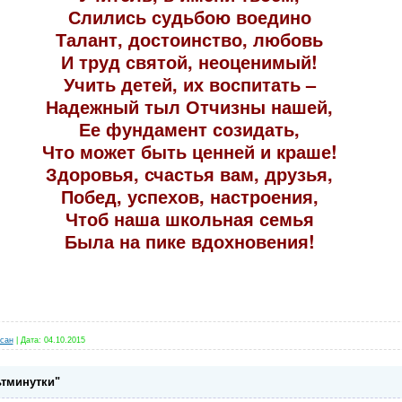
Слились судьбою воедино
Талант, достоинство, любовь
И труд святой, неоценимый!
Учить детей, их воспитать –
Надежный тыл Отчизны нашей,
Ее фундамент созидать,
Что может быть ценней и краше!
Здоровья, счастья вам, друзья,
Побед, успехов, настроения,
Чтоб наша школьная семья
Была на пике вдохновения!
©
http://www.vampodarok.com/pozdr/prazd
uchitelya/
сан
|
Дата:
04.10.2015
тминутки"