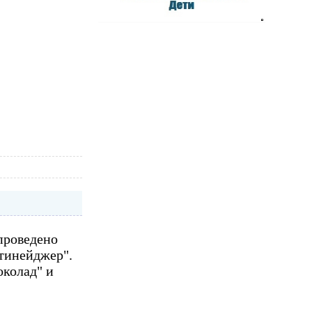
проведено
тинейджер".
околад" и