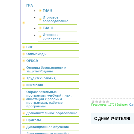
ГИА
ГИА 9
Итоговое
собеседование
ГИА 11
Итоговое
сочинение
ВПР
Олимпиады
ОРКСЭ
Основы безопасности и
защиты Родины
Труд (технология)
Инклюзия
Образовательные
программы, учебный план,
аннотации к рабочим
программам, рабочие
Просмотров:
1279
|
Добавил:
Сап
программы
Дополнительное образование
С ДНЕМ УЧИТЕЛЯ!
Приказы
Дистанционное обучение
Дистанционные способы