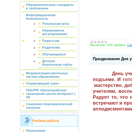
Образовательные стандарты
и требования
Информационная
безопасность
Локальные акты
Нормативное
регулирование
Педагогам
Просмотров:
1220
|
Добавил:
Сап
Родителям
Обучающимся
Празднование Дня у
Детские
безопасные сайты
День учи
Модернизация школьных
систем образования
подъеме. И гот
Управляющий совет
мастерство, до
ГБОУРК «Евпаторийская
учителям, восп
санаторная школа-интернат» |
Радует то, что
VK
встречают и пр
Снижение бюрократической
нагрузки
аплодисментами.
Учебная работа
Расписания