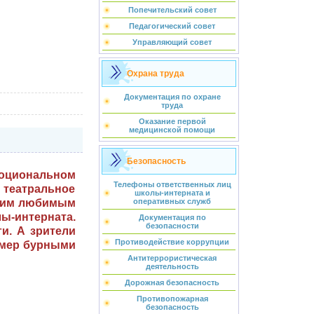
Попечительский совет
Педагогический совет
Управляющий совет
Охрана труда
Документация по охране
труда
Оказание первой
медицинской помощи
Безопасность
моциональном
Телефоны ответственных лиц
, театральное
школы-интерната и
воим любимым
оперативных служб
ы-интерната.
Документация по
безопасности
ги. А зрители
Противодействие коррупции
омер бурными
Антитеррористическая
деятельность
Дорожная безопасность
Противопожарная
безопасность