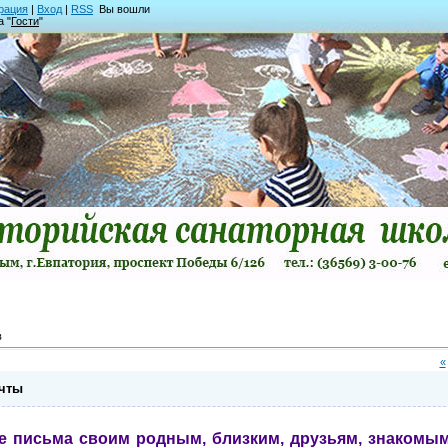
рация
|
Вход
|
RSS
Вы вошли
а "
Гости
"
в
«
чты
ьма своим родным, близким, друзьям, знакомым,