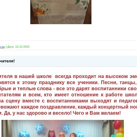
сан
|
Дата:
13.10.2015
чителя!
теля в нашей школе всегда проходит на высоком э
овятся к этому празднику все ученики. Песни, танцы
брые и теплые слова - все это дарят воспитанники с
итателям и всем, кто имеет отношение к работе школ
 на сцену вместе с воспитанниками выходят и педаго
овожают каждое поздравление, каждый концертный н
 Да, у нас здорово и весело! Чего и Вам желаем!