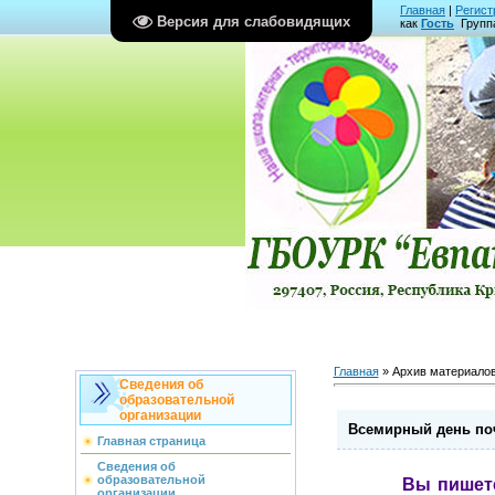
Главная
|
Регист
Версия для слабовидящих
как
Гость
Групп
Главная
»
Архив материало
Сведения об
образовательной
организации
Всемирный день по
Главная страница
Сведения об
образовательной
Вы пишете пис
организации