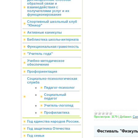
обратной связи и
взаимодействия с
получателями услуг и их
функционирование
Спортивный школьный клуб
"Юниор"
Активные каникулы
Библиотека школы-интерната
Функциональная грамотность
"Учитель года"
Учебно-методическое
обеспечение
Профориентация
Социально-психологическая
служба
Педагог-психолог
Социальный
педагог
Учитель-логопед
Профилактика
Просмотров:
1179
|
Добавил:
Сап
Год единства народов России.
Год защитника Отечества
Фестиваль "Физкуль
Год семьи