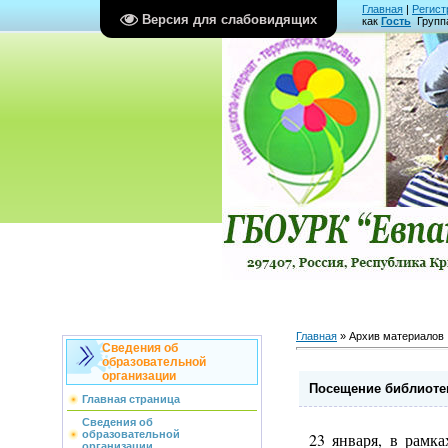
Главная
|
Регист
Версия для слабовидящих
как
Гость
Групп
Главная
»
Архив материалов
Сведения об
образовательной
организации
Посещение библиотек
Главная страница
Сведения об
образовательной
23 января, в рамк
организации