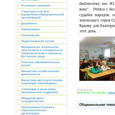
библиотеку им. Ю.
Основные сведения
веке". Ребята с б
Структура и органы
судьбах народов, 
управления образовательной
организацией
эпического героя О
Документы
Крыму для Екатерин
Образование
этот день.
Руководство
Педагогический состав
Материально-техническое
обеспечение и оснащенность
образовательного процесса.
Доступная среда
Платные образовательные
услуги
Финансово-хозяйственная
деятельность
Вакантные места для приема
(перевода) обучающихся
Стипендии и иные виды
материальной поддержки
Просмотров:
913
|
Добавил:
Admini
Международное
сотрудничество
Общешкольная темат
Организация питания в
образовательной
организации