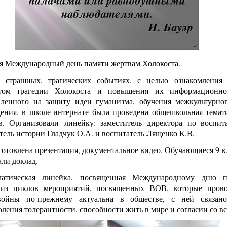
ся Международный день памяти жертвам Холокоста.
 страшных, трагических событиях, с целью ознакомления
том трагедии Холокоста и повышения их информационно
вленного на защиту идеи гуманизма, обучения межкультурн
дения, в школе-интернате была проведена общешкольная темат
в. Организовали линейку: заместитель директора по воспит
итель истории Гладчук О.А. и воспитатель Лященко К.В.
готовлена презентация, документальное видео. Обучающиеся 9 кл
ли доклад.
матическая линейка, посвященная Международному дню п
 из циклов мероприятий, посвященных ВОВ, которые прово
войны по-прежнему актуальна в обществе, с ней связан
ления толерантности, способности жить в мире и согласии со в