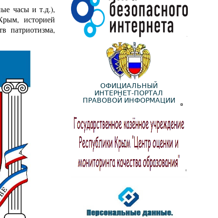
е часы и т.д.),
Крым, историей
тв патриотизма,