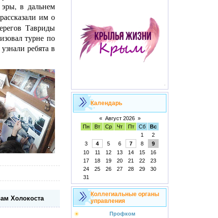
 эры, в дальнем
рассказали им о
берегов Тавриды
низовал турне по
 узнали ребята в
Календарь
«
Август 2026
»
Пн
Вт
Ср
Чт
Пт
Сб
Вс
1
2
3
4
5
6
7
8
9
10
11
12
13
14
15
16
17
18
19
20
21
22
23
24
25
26
27
28
29
30
31
Коллегиальные органы
ам Холокоста
управления
Профком