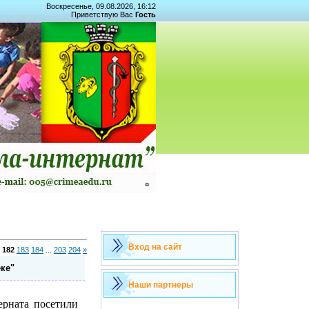
Воскресенье, 09.08.2026, 16:12
Приветствую Вас
Гость
Вход на сайт
182
183
184
...
203
204
»
ке"
Наши партнеры
ерната посетили