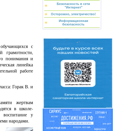
Безопасность в сети
"Интернет"
Осторожно, электричество!
Информационная
безопасность
 обучающихся с
й грамотности,
ого понимания и
ическая линейка
ательной работе
асса: Горак В. и
амяти жертвам
дятся в школе-
о воспитание у
семи народами.