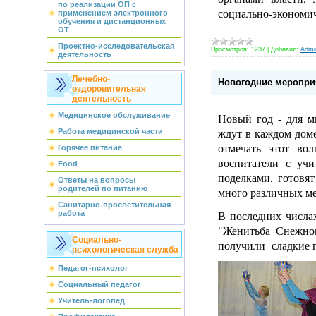
по реализации ОП с
социально-экономи
применением электронного
обучения и дистанционных
ОТ
Проектно-исследовательская
Просмотров:
1237
|
Добавил:
Admin
деятельность
Лечебно-
Новогодние меропри
оздоровительная
деятельность
Новый год - для м
Медицинское обслуживание
ждут в каждом доме
Работа медицинской части
отмечать этот во
Горячее питание
воспитатели с уч
Food
поделками, готовя
Ответы на вопросы
родителей по питанию
много различных м
Санитарно-просветительная
В последних числах
работа
"Женитьба Снежног
Социально-
получили сладкие 
психологическая служба
Педагог-психолог
Социальный педагог
Учитель-логопед