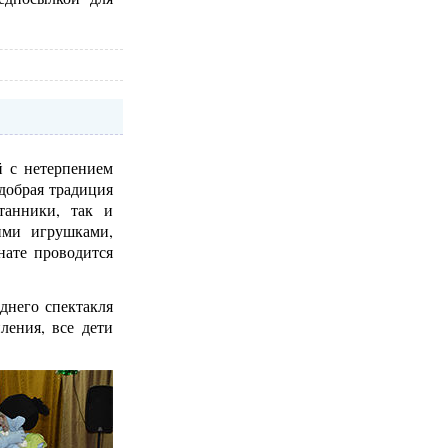
й с нетерпением
 добрая традиция
танники, так и
ими игрушками,
нате проводится
днего спектакля
ления, все дети