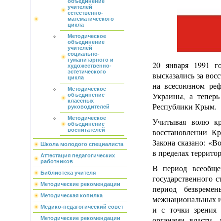
объединение
учителей
естественно-
математического
цикла
Методическое
объединение
учителей
социально-
гуманитарного и
20 января 1991 г
художественно-
эстетического
высказались за во
цикла
на всесоюзном реф
Методическое
Украины, а теперь
объединение
классных
Республики Крым.
руководителей
Методическое
Учитывая волю к
объединение
восстановлении К
воспитателей
Закона сказано: «
Школа молодого специалиста
в пределах террито
Аттестация педагогических
работников
В период всеобще
Библиотека учителя
государственного с
Методические рекомендации
период безвреме
Методическая копилка
межнациональных и
Медико-педагогический совет
и с точки зрения 
органами власти,
Методические рекомендации