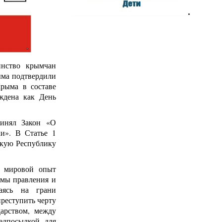
инство крымчан
ыма подтвердили
Крыма в составе
еждена как День
инял Закон «О
и». В Статье 1
скую Республику
ь мировой опыт
рмы правления и
аясь на грани
реступить черту
дарством, между
едпосылкой для