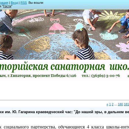
рация
|
Вход
|
RSS
Вы вошли
а "
Гости
"
«
1
2
...
180
181
и им. Ю. Гагарина краеведческий час: "До нашей эры, в дальнем ве
ах социального партнерства, обучающиеся 4 класса школы-инт