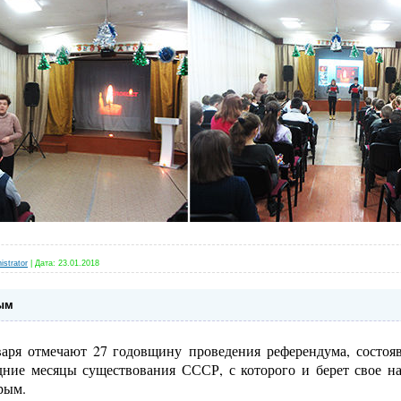
istrator
|
Дата:
23.01.2018
ым
варя отмечают 27 годовщину проведения референдума, состоя
дние месяцы существования СССР, с которого и берет свое на
рым.