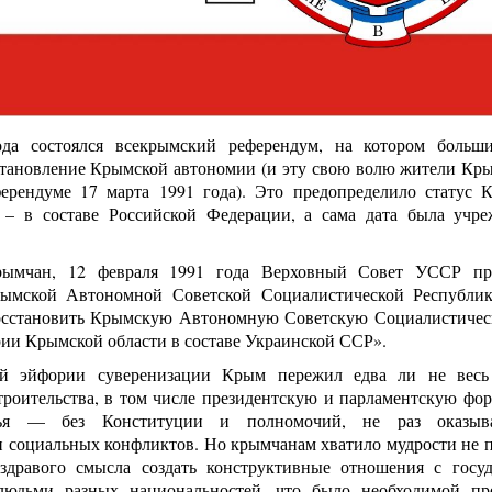
ода состоялся всекрымский референдум, на котором больш
сстановление Крымской автономии (и эту свою волю жители Кр
ерендуме 17 марта 1991 года). Это предопределило статус 
 – в составе Российской Федерации, а сама дата была учр
рымчан, 12 февраля 1991 года Верховный Совет УССР пр
рымской Автономной Советской Социалистической Республик
Восстановить Крымскую Автономную Советскую Социалистиче
рии Крымской области в составе Украинской ССР».
й эйфории суверенизации Крым пережил едва ли не вес
троительства, в том числе президентскую и парламентскую фо
нья — без Конституции и полномочий, не раз оказыв
 социальных конфликтов. Но крымчанам хватило мудрости не п
здравого смысла создать конструктивные отношения с госу
 людьми разных национальностей, что было необходимой пр