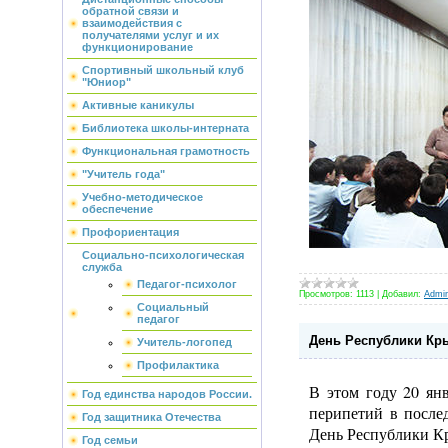
обратной связи и
взаимодействия с
получателями услуг и их
функционирование
Спортивный школьный клуб
"Юниор"
Активные каникулы
Библиотека школы-интерната
Функциональная грамотность
"Учитель года"
Учебно-методическое
обеспечение
Профориентация
Социально-психологическая
служба
Педагог-психолог
Просмотров:
1113
|
Добавил:
Admin
Социальный
педагог
День Республики Кр
Учитель-логопед
Профилактика
В этом году 20 ян
Год единства народов России.
перипетий в после
Год защитника Отечества
День Республики К
Год семьи