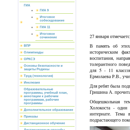
ГИА
ГИА 9
Итоговое
собеседование
ГИА 11
Итоговое
27 января отмечает
сочинение
В память об этих
ВПР
историческим фак
Олимпиады
воспитания, напра
ОРКСЭ
толерантного пове
Основы безопасности и
для 5 - 11 классо
защиты Родины
Ермолаева Р.В., уч
Труд (технология)
Инклюзия
Для ребят была под
Образовательные
Гришина А. прочита
программы, учебный план,
аннотации к рабочим
программам, рабочие
Общешкольная те
программы
Холокоста - один
Дополнительное образование
интернате.
Тема 
Приказы
подрастающего поко
Дистанционное обучение
Дистанционные способы