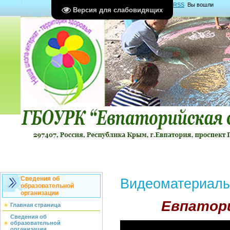
Главная
|
Регистрация
|
Вход
|
RSS
Вы вошли
Версия для слабовидящих
как
Гость
Группа "
Гости
"
Сведения об
Видеоматериал
образовательной
организации
Евпатор
Главная страница
Сведения об
образовательной
организации