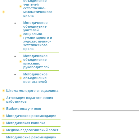
объединение
учителей
естественно-
математического
цикла
Методическое
объединение
учителей
социально-
гуманитарного и
художественно-
эстетического
цикла
Методическое
объединение
классных
руководителей
Методическое
объединение
воспитателей
Школа молодого специалиста
Аттестация педагогических
работников
Библиотека учителя
Методические рекомендации
Методическая копилка
Медико-педагогический совет
Методические рекомендации