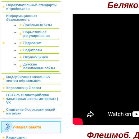
Беляков
Образовательные стандарты
и требования
Информационная
безопасность
Локальные акты
Нормативное
регулирование
Педагогам
Родителям
Обучающимся
Детские
безопасные сайты
Модернизация школьных
систем образования
Управляющий совет
ГБОУРК «Евпаторийская
санаторная школа-интернат» |
VK
Снижение бюрократической
нагрузки
Учебная работа
Флешмоб. Д
Расписания