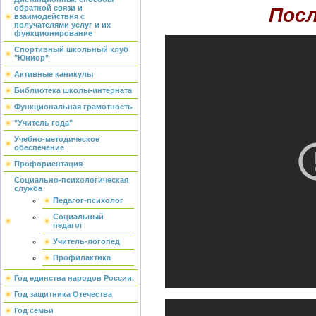
обратной связи и
Посл
взаимодействия с
получателями услуг и их
функционирование
Спортивный школьный клуб
"Юниор"
Активные каникулы
Библиотека школы-интерната
Функциональная грамотность
"Учитель года"
Учебно-методическое
обеспечение
Профориентация
Социально-психологическая
служба
Педагог-психолог
Социальный
педагог
Учитель-логопед
Профилактика
Год единства народов России.
Год защитника Отечества
Год семьи