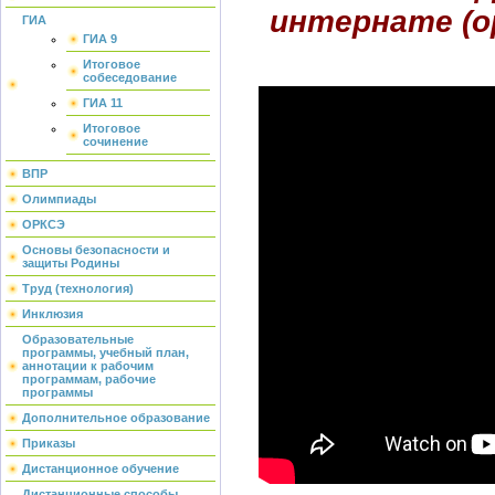
интернате (о
ГИА
ГИА 9
Итоговое
собеседование
ГИА 11
Итоговое
сочинение
ВПР
Олимпиады
ОРКСЭ
Основы безопасности и
защиты Родины
Труд (технология)
Инклюзия
Образовательные
программы, учебный план,
аннотации к рабочим
программам, рабочие
программы
Дополнительное образование
Приказы
Дистанционное обучение
Дистанционные способы