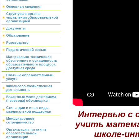
Основные сведения
Структура и органы
управления образовательной
организацией
Документы
Образование
Руководство
Педагогический состав
Материально-техническое
обеспечение и оснащенность
образовательного процесса.
Доступная среда
Платные образовательные
услуги
Финансово-хозяйственная
деятельность
Вакантные места для приема
(перевода) обучающихся
Стипендии и иные виды
материальной поддержки
Интервью с 
Международное
учить матема
сотрудничество
Организация питания в
школе-ин
образовательной
организации