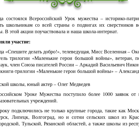
да состоялся Всероссийский Урок мужества – историко-патри
ать школьникам со всей страны о подвигах их сверстников 
. В этой акции поучаствовала и наша школа-интернат.
няли участие:
а «Спешите делать добро!», телеведущая, Мисс Вселенная – Ок
тель трилогии «Маленькие герои большой войны», ветеран, п
наук, член Союза писателей России – Аркадий Васильевич Нико
й книги-трилогии «Маленькие герои большой войны» – Алексан
ской школы, юный актер – Олег Медведев
оссийском Уроке Мужества поступило более 1000 заявок от 
разовательных учреждений.
року подключились не только крупные города, такие как Моск
урск, Липецк, Волгоград, но и сотни сельских школ из Крас
родской, Тульской, Рязанской областей, а также школы из рес