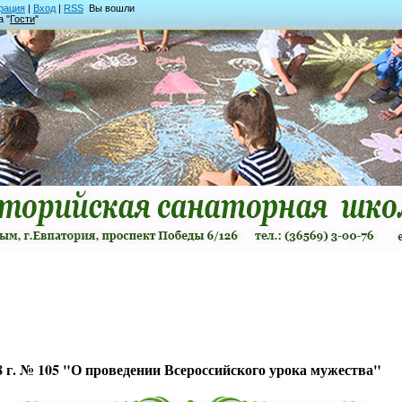
рация
|
Вход
|
RSS
Вы вошли
а "
Гости
"
18 г. № 105 "О проведении Всероссийского урока мужества"