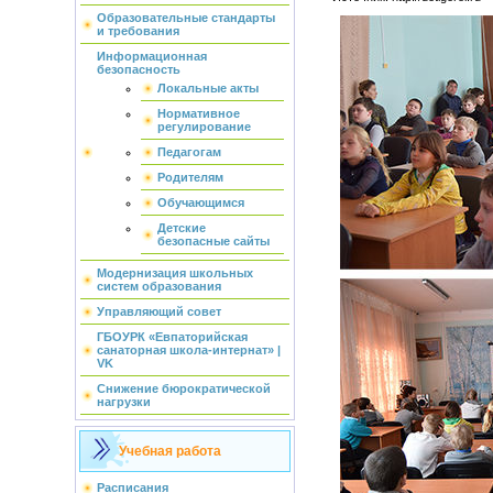
Образовательные стандарты
и требования
Информационная
безопасность
Локальные акты
Нормативное
регулирование
Педагогам
Родителям
Обучающимся
Детские
безопасные сайты
Модернизация школьных
систем образования
Управляющий совет
ГБОУРК «Евпаторийская
санаторная школа-интернат» |
VK
Снижение бюрократической
нагрузки
Учебная работа
Расписания