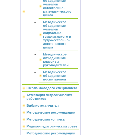
объединение
учителей
естественно-
математического
цикла
Методическое
объединение
учителей
социально-
гуманитарного и
художественно-
эстетического
цикла
Методическое
объединение
классных
руководителей
Методическое
объединение
воспитателей
Школа молодого специалиста
Аттестация педагогических
работников
Библиотека учителя
Методические рекомендации
Методическая копилка
Медико-педагогический совет
Методические рекомендации