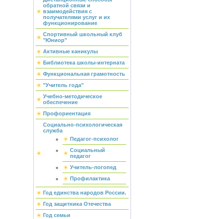
обратной связи и
взаимодействия с
получателями услуг и их
функционирование
Спортивный школьный клуб
"Юниор"
Активные каникулы
Библиотека школы-интерната
Функциональная грамотность
"Учитель года"
Учебно-методическое
обеспечение
Профориентация
Социально-психологическая
служба
Педагог-психолог
Социальный
педагог
Учитель-логопед
Профилактика
Год единства народов России.
Год защитника Отечества
Год семьи