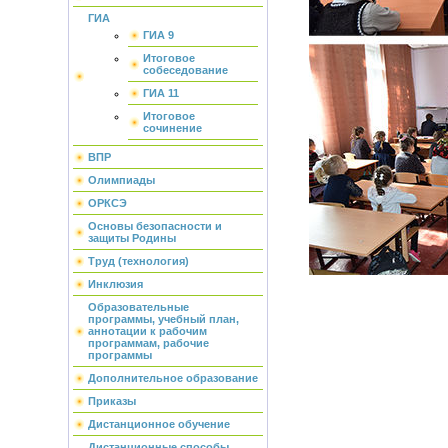
ГИА
ГИА 9
Итоговое
собеседование
ГИА 11
Итоговое
сочинение
ВПР
Олимпиады
ОРКСЭ
Основы безопасности и
защиты Родины
Труд (технология)
Инклюзия
Образовательные
программы, учебный план,
аннотации к рабочим
программам, рабочие
программы
Дополнительное образование
Приказы
Дистанционное обучение
Дистанционные способы