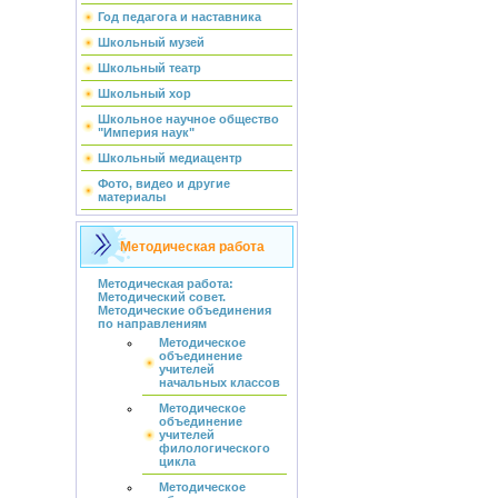
Год педагога и наставника
Школьный музей
Школьный театр
Школьный хор
Школьное научное общество
"Империя наук"
Школьный медиацентр
Фото, видео и другие
материалы
Методическая работа
Методическая работа:
Методический совет.
Методические объединения
по направлениям
Методическое
объединение
учителей
начальных классов
Методическое
объединение
учителей
филологического
цикла
Методическое