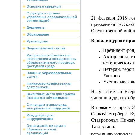
Основные сведения
Структура и органы
21 февраля 2018 го
управления образовательной
организацией
призванная рассказ
Документы
Отечественной войны
Образование
В онлайн уроке при
Руководство
Педагогический состав
Президент фонд
Автор-состави
Материально-техническое
обеспечение и оснащенность
исторических 
образовательного процесса.
Доступная среда
Ветеран, геро
Платные образовательные
Ульянов
услуги
Ученик москов
Финансово-хозяйственная
деятельность
На участие во Всер
Вакантные места для приема
училищ и других об
(перевода) обучающихся
Стипендии и иные виды
В прямом эфире к У
материальной поддержки
Санкт-Петербург, К
Международное
Ставрополья, Нижего
сотрудничество
Татарстана.
Организация питания в
образовательной
организации
Источник: http://detigeroi.ru