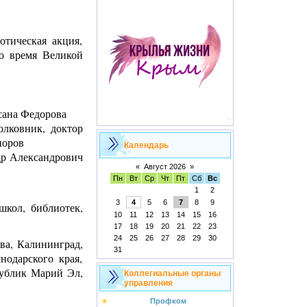
отическая акция,
во время Великой
сана Федорова
олковник, доктор
норов
Календарь
др Александрович
«
Август 2026
»
Пн
Вт
Ср
Чт
Пт
Сб
Вс
1
2
3
4
5
6
7
8
9
школ, библиотек,
10
11
12
13
14
15
16
17
18
19
20
21
22
23
24
25
26
27
28
29
30
ва, Калининград,
31
нодарского края,
публик Марий Эл,
Коллегиальные органы
управления
Профком