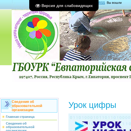
Главная
|
Регистрация
|
Вход
|
RSS
Вы вошли
Версия для слабовидящих
как
Гость
Группа "
Гости
"
Сведения об
Урок цифры
образовательной
организации
Главная страница
Сведения об
образовательной
организации