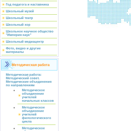
Год педагога и наставника
Школьный музей
Школьный театр
Школьный хор
Школьное научное общество
"Империя наук"
Школьный медиацентр
Фото, видео и другие
материалы
Методическая работа
Методическая работа:
Методический совет.
Методические объединения
по направлениям
Методическое
объединение
учителей
начальных классов
Методическое
объединение
учителей
филологического
цикла
Методическое