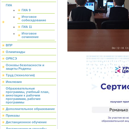
ГИА
ГИА 9
Итоговое
собеседование
ГИА 11
Итоговое
сочинение
ВПР
Олимпиады
ОРКСЭ
Основы безопасности и
защиты Родины
Труд (технология)
Инклюзия
Образовательные
программы, учебный план,
аннотации к рабочим
программам, рабочие
программы
Дополнительное образование
Приказы
Дистанционное обучение
Дистанционные способы