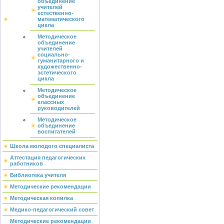
объединение
учителей
естественно-
математического
цикла
Методическое
объединение
учителей
социально-
гуманитарного и
художественно-
эстетического
цикла
Методическое
объединение
классных
руководителей
Методическое
объединение
воспитателей
Школа молодого специалиста
Аттестация педагогических
работников
Библиотека учителя
Методические рекомендации
Методическая копилка
Медико-педагогический совет
Методические рекомендации