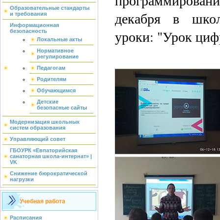
программировани
Образовательные стандарты
декабря в школ
и требования
Информационная
уроки: "Урок циф
безопасность
Локальные акты
Нормативное
регулирование
Педагогам
Родителям
Обучающимся
Детские
безопасные сайты
Модернизация школьных
систем образования
Управляющий совет
ГБОУРК «Евпаторийская
санаторная школа-интернат» |
VK
Снижение бюрократической
нагрузки
Учебная работа
Расписания