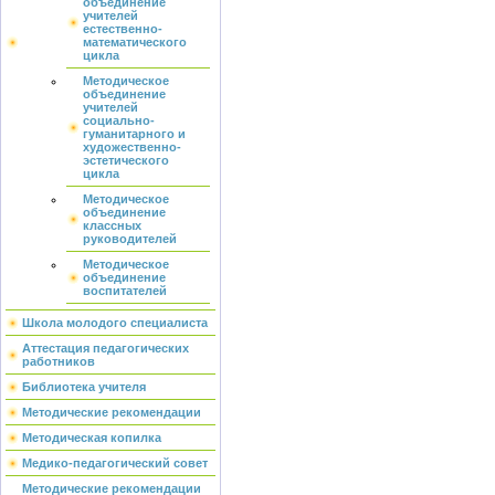
объединение
учителей
естественно-
математического
цикла
Методическое
объединение
учителей
социально-
гуманитарного и
художественно-
эстетического
цикла
Методическое
объединение
классных
руководителей
Методическое
объединение
воспитателей
Школа молодого специалиста
Аттестация педагогических
работников
Библиотека учителя
Методические рекомендации
Методическая копилка
Медико-педагогический совет
Методические рекомендации