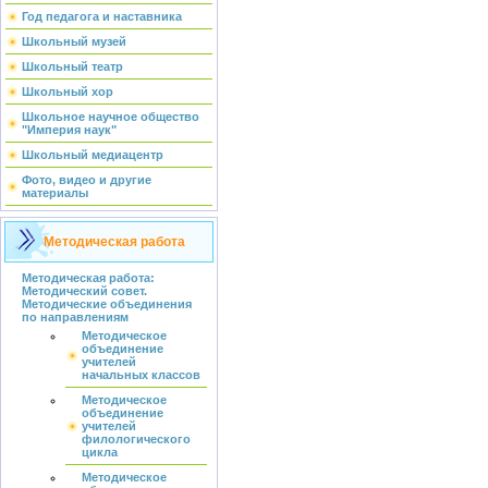
Год педагога и наставника
Школьный музей
Школьный театр
Школьный хор
Школьное научное общество
"Империя наук"
Школьный медиацентр
Фото, видео и другие
материалы
Методическая работа
Методическая работа:
Методический совет.
Методические объединения
по направлениям
Методическое
объединение
учителей
начальных классов
Методическое
объединение
учителей
филологического
цикла
Методическое