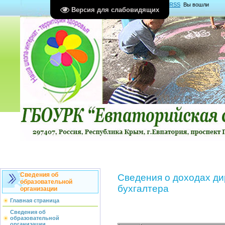
Главная
|
Регистрация
|
Вход
|
RSS
Вы вошли
Версия для слабовидящих
как
Гость
Группа "
Гости
"
Сведения об
Сведения о доходах ди
образовательной
бухгалтера
организации
Главная страница
Сведения об
образовательной
организации