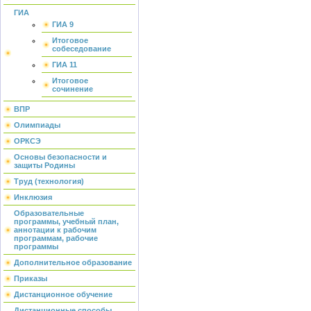
ГИА
ГИА 9
Итоговое
собеседование
ГИА 11
Итоговое
сочинение
ВПР
Олимпиады
ОРКСЭ
Основы безопасности и
защиты Родины
Труд (технология)
Инклюзия
Образовательные
программы, учебный план,
аннотации к рабочим
программам, рабочие
программы
Дополнительное образование
Приказы
Дистанционное обучение
Дистанционные способы