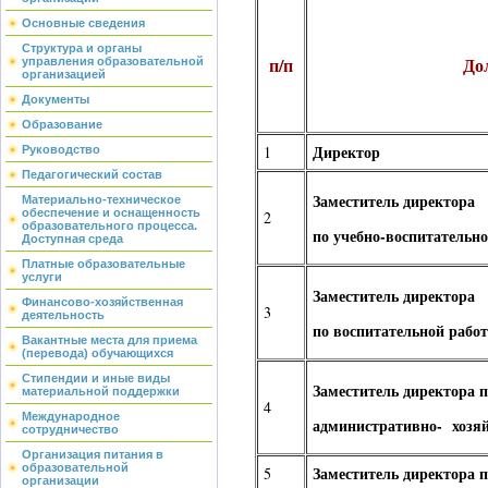
Основные сведения
Структура и органы
п/п
До
управления образовательной
организацией
Документы
Образование
Директор
1
Руководство
Педагогический состав
Заместитель директора
Материально-техническое
обеспечение и оснащенность
2
образовательного процесса.
по учебно-воспитательно
Доступная среда
Платные образовательные
услуги
Заместитель директора
Финансово-хозяйственная
3
деятельность
по воспитательной работ
Вакантные места для приема
(перевода) обучающихся
Стипендии и иные виды
Заместитель директора п
материальной поддержки
4
Международное
административно- хозяй
сотрудничество
Организация питания в
образовательной
Заместитель директора п
5
организации