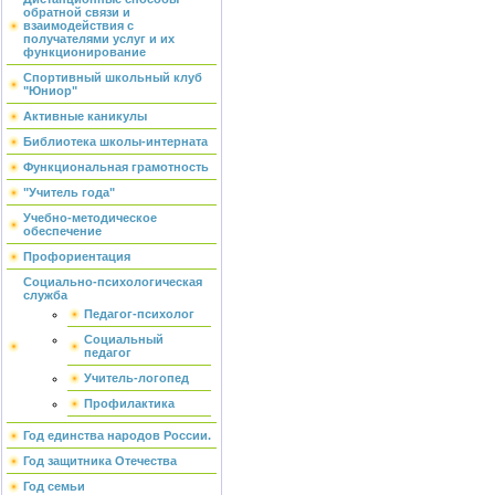
обратной связи и
взаимодействия с
получателями услуг и их
функционирование
Спортивный школьный клуб
"Юниор"
Активные каникулы
Библиотека школы-интерната
Функциональная грамотность
"Учитель года"
Учебно-методическое
обеспечение
Профориентация
Социально-психологическая
служба
Педагог-психолог
Социальный
педагог
Учитель-логопед
Профилактика
Год единства народов России.
Год защитника Отечества
Год семьи