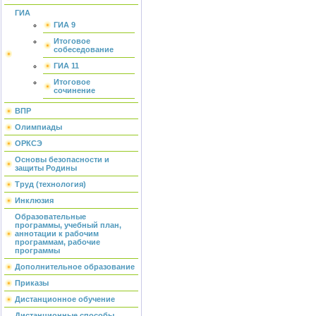
ГИА
ГИА 9
Итоговое
собеседование
ГИА 11
Итоговое
сочинение
ВПР
Олимпиады
ОРКСЭ
Основы безопасности и
защиты Родины
Труд (технология)
Инклюзия
Образовательные
программы, учебный план,
аннотации к рабочим
программам, рабочие
программы
Дополнительное образование
Приказы
Дистанционное обучение
Дистанционные способы