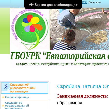
Главная
|
Регистрация
|
Вход
|
RSS
Вы вошли
Версия для слабовидящих
как
Гость
Группа "
Гости
"
Сведения об
Скрябина Татьяна О
образовательной
организации
Занимаемая должность:
Главная страница
образования.
Сведения об
образовательной
организации