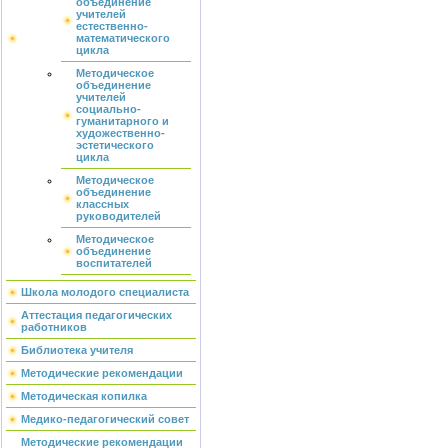
объединение
учителей
естественно-
математического
цикла
Методическое
объединение
учителей
социально-
гуманитарного и
художественно-
эстетического
цикла
Методическое
объединение
классных
руководителей
Методическое
объединение
воспитателей
Школа молодого специалиста
Аттестация педагогических
работников
Библиотека учителя
Методические рекомендации
Методическая копилка
Медико-педагогический совет
Методические рекомендации