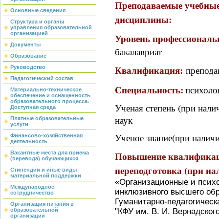
Преподаваемые учебные
Основные сведения
дисциплины:
Структура и органы
управления образовательной
организацией
Уровень профессиональ
Документы
бакалавриат
Образование
Квалификация:
препода
Руководство
Педагогический состав
Специальность:
психоло
Материально-техническое
обеспечение и оснащенность
образовательного процесса.
Ученая степень (при нали
Доступная среда
наук
Платные образовательные
услуги
Ученое звание(при наличи
Финансово-хозяйственная
деятельность
Повышение квалификаци
Вакантные места для приема
(перевода) обучающихся
переподготовка (при на
Стипендии и иные виды
материальной поддержки
«Организационные и психо
Международное
инклюзивного высшего обр
сотрудничество
Гуманитарно-педагогичес
Организация питания в
"КФУ им. В. И. Вернадского"
образовательной
организации