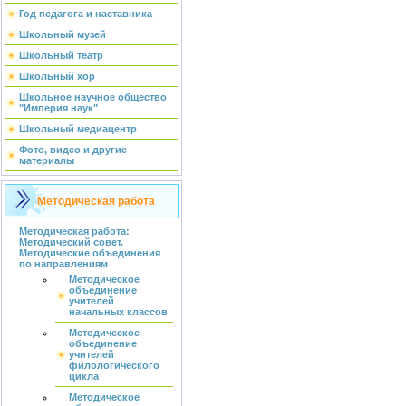
Год педагога и наставника
Школьный музей
Школьный театр
Школьный хор
Школьное научное общество
"Империя наук"
Школьный медиацентр
Фото, видео и другие
материалы
Методическая работа
Методическая работа:
Методический совет.
Методические объединения
по направлениям
Методическое
объединение
учителей
начальных классов
Методическое
объединение
учителей
филологического
цикла
Методическое