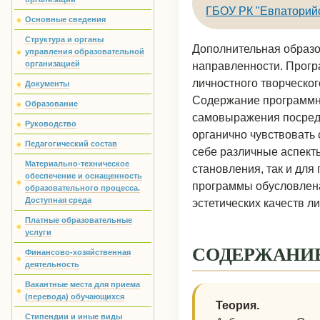
ГБОУ РК "Евпаторийс
Основные сведения
Структура и органы
Дополнительная образо
управления образовательной
организацией
направленности. Прогр
личностного творческог
Документы
Содержание программно
Образование
самовыражения посредс
Руководство
органично чувствовать 
Педагогический состав
себе различные аспект
Материально-техническое
становления, так и для
обеспечение и оснащенность
программы обусловлена
образовательного процесса.
Доступная среда
эстетических качеств л
Платные образовательные
услуги
СОДЕРЖАНИ
Финансово-хозяйственная
деятельность
Вакантные места для приема
(перевода) обучающихся
Теория.
Стипендии и иные виды