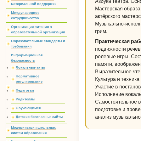
Азбука театра. Осн
материальной поддержки
Мастерская образа
Международное
актёрского мастерс
сотрудничество
Музыкально-исполн
Организация питания в
грим.
образовательной организации
Практическая раб
Образовательные стандарты и
требования
подвижности речев
Информационная
ролевые игры. Сос
безопасность
памяти, воображен
Локальные акты
Выразительное чтен
Нормативное
Культура и техника
регулирование
Участие в постанов
Педагогам
Исполнение вокаль
Родителям
Самостоятельное в
Обучающимся
подготовке и пров
анализ музыкально
Детские безопасные сайты
Модернизация школьных
систем образования