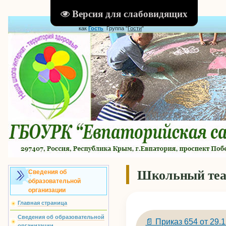
Версия для слабовидящих
Главная
|
Регистрация
|
Вход
|
RSS
Вы вошли
как
Гость
Группа "
Гости
"
Школьный теа
Сведения об
образовательной
организации
Главная страница
Сведения об образовательной
📄 Приказ 654 от 29.
организации