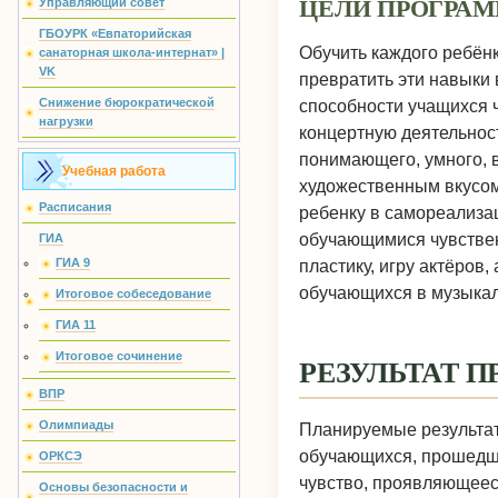
ЦЕЛИ ПРОГРА
Управляющий совет
ГБОУРК «Евпаторийская
Обучить каждого ребён
санаторная школа-интернат» |
VK
превратить эти навыки 
Снижение бюрократической
способности учащихся ч
нагрузки
концертную деятельност
понимающего, умного, 
Учебная работа
художественным вкусом
Расписания
ребенку в самореализа
обучающимися чувствен
ГИА
ГИА 9
пластику, игру актёров
обучающихся в музыкал
Итоговое собеседование
ГИА 11
Итоговое сочинение
РЕЗУЛЬТАТ 
ВПР
Олимпиады
Планируемые результат
обучающихся, прошедши
ОРКСЭ
чувство, проявляющеес
Основы безопасности и