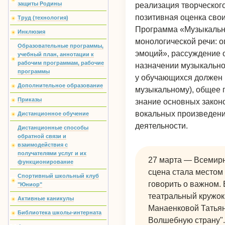
защиты Родины
реализация творческог
позитивная оценка сво
Труд (технология)
Программа «Музыкальн
Инклюзия
монологической речи: 
Образовательные программы,
эмоций», рассуждение о
учебный план, аннотации к
рабочим программам, рабочие
назначении музыкальног
программы
у обучающихся должен р
Дополнительное образование
музыкальному), общее 
Приказы
знание основных закон
вокальных произведени
Дистанционное обучение
деятельности.
Дистанционные способы
обратной связи и
взаимодействия с
получателями услуг и их
27 марта — Всемирны
функционирование
сцена стала местом
Спортивный школьный клуб
говорить о важном.
"Юниор"
театральный кружок
Активные каникулы
Манаенковой Татьян
Библиотека школы-интерната
Волшебную страну".