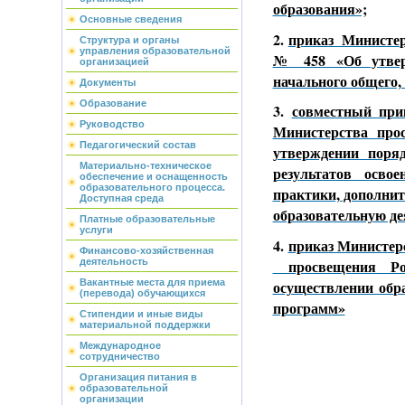
образования»;
Основные сведения
2.
приказ Министе
Структура и органы
управления образовательной
№ 458 «Об утвер
организацией
начального общего,
Документы
Образование
3.
совместный при
Руководство
Министерства про
Педагогический состав
утверждении поряд
Материально-техническое
результатов осво
обеспечение и оснащенность
образовательного процесса.
практики, дополни
Доступная среда
образовательную де
Платные образовательные
услуги
4.
приказ Министер
Финансово-хозяйственная
просвещения Росси
деятельность
осуществлении обр
Вакантные места для приема
(перевода) обучающихся
программ»
Стипендии и иные виды
материальной поддержки
Международное
сотрудничество
Организация питания в
образовательной
организации