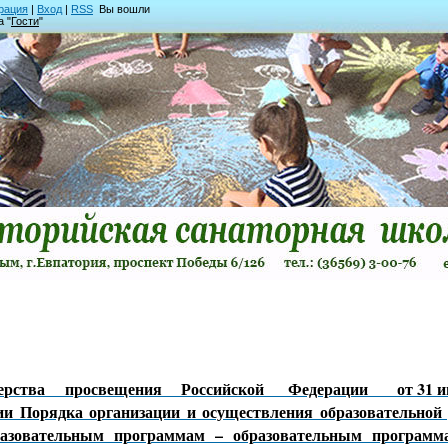
рация
|
Вход
|
RSS
Вы вошли
а "
Гости
"
ерства просвещения Российской Федерации от 31 июл
ии Порядка организации и осуществления образовательной 
азовательным программам – образовательным программ