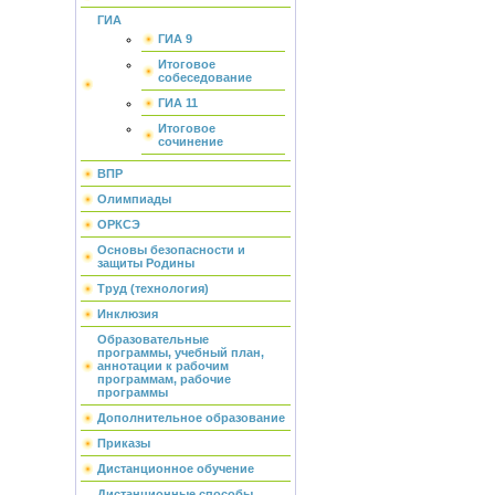
ГИА
ГИА 9
Итоговое
собеседование
ГИА 11
Итоговое
сочинение
ВПР
Олимпиады
ОРКСЭ
Основы безопасности и
защиты Родины
Труд (технология)
Инклюзия
Образовательные
программы, учебный план,
аннотации к рабочим
программам, рабочие
программы
Дополнительное образование
Приказы
Дистанционное обучение
Дистанционные способы