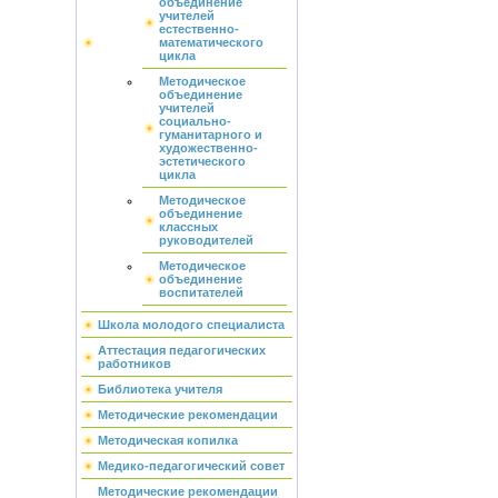
объединение
учителей
естественно-
математического
цикла
Методическое
объединение
учителей
социально-
гуманитарного и
художественно-
эстетического
цикла
Методическое
объединение
классных
руководителей
Методическое
объединение
воспитателей
Школа молодого специалиста
Аттестация педагогических
работников
Библиотека учителя
Методические рекомендации
Методическая копилка
Медико-педагогический совет
Методические рекомендации