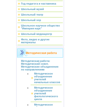
Год педагога и наставника
Школьный музей
Школьный театр
Школьный хор
Школьное научное общество
"Империя наук"
Школьный медиацентр
Фото, видео и другие
материалы
Методическая работа
Методическая работа:
Методический совет.
Методические объединения
по направлениям
Методическое
объединение
учителей
начальных классов
Методическое
объединение
учителей
филологического
цикла
Методическое