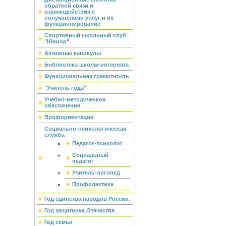
обратной связи и
взаимодействия с
получателями услуг и их
функционирование
Спортивный школьный клуб
"Юниор"
Активные каникулы
Библиотека школы-интерната
Функциональная грамотность
"Учитель года"
Учебно-методическое
обеспечение
Профориентация
Социально-психологическая
служба
Педагог-психолог
Социальный
педагог
Учитель-логопед
Профилактика
Год единства народов России.
Год защитника Отечества
Год семьи