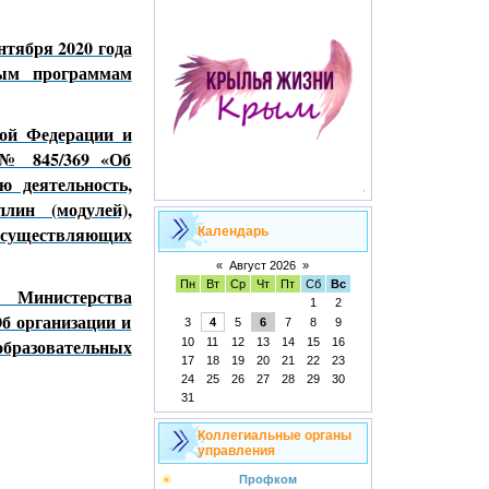
ября 2020 года
ным программам
кой Федерации и
 № 845/369 «Об
ю деятельность,
лин (модулей),
 осуществляющих
Календарь
«
Август 2026
»
Пн
Вт
Ср
Чт
Пт
Сб
Вс
 и Министерства
1
2
б организации и
3
4
5
6
7
8
9
образовательных
10
11
12
13
14
15
16
17
18
19
20
21
22
23
24
25
26
27
28
29
30
31
Коллегиальные органы
управления
Профком