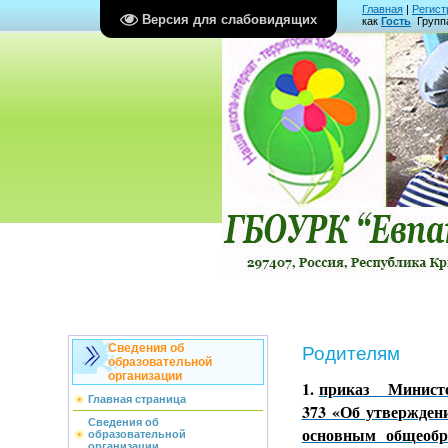
Главная
|
Регист
Версия для слабовидящих
как
Гость
Групп
Сведения об
Родителям
образовательной
организации
1.
приказ Минист
Главная страница
373 «Об утвержден
Сведения об
основным общеобр
образовательной
организации