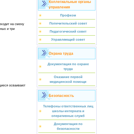
Коллегиальные органы
управления
Профком
Попечительский совет
иходит на смену
ных и три
Педагогический совет
Управляющий совет
Охрана труда
Документация по охране
труда
Оказание первой
медицинской помощи
ащиеся осваивают
Безопасность
Телефоны ответственных лиц
школы-интерната и
оперативных служб
Документация по
безопасности