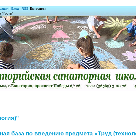
рация
|
Вход
|
RSS
Вы вошли
а "
Гости
"
логия)"
ая база по введению предмета «Труд (технол