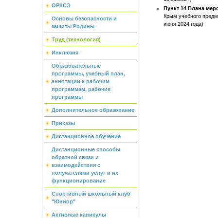
ОРКСЭ
Пункт 14 Плана мер
Крым учебного предм
Основы безопасности и
июня 2024 года)
защиты Родины
Труд (технология)
Инклюзия
Образовательные
программы, учебный план,
аннотации к рабочим
программам, рабочие
программы
Дополнительное образование
Приказы
Дистанционное обучение
Дистанционные способы
обратной связи и
взаимодействия с
получателями услуг и их
функционирование
Спортивный школьный клуб
"Юниор"
Активные каникулы