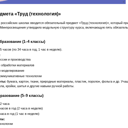
дмета «Труд (технология)»
в российских школах вводится обязательный предмет «Труд (технология)», который пр
 Минпросвещения утвердило модульную структуру курса, включающую пять обязатель
бразование (1–4 классы)
5 часов (по 34 часа в год, 1 час в неделю).
:
ссии и производства
й обработки материалов
и моделирование
оммуникативные технологии
оты:
бумага, картон, ткани, природные материалы, пластик, поролон, фольга и др. Уч
ла, кройки, шитья и другие навыки ручной работы.
разование (5–9 классы)
2 часа
часов в год (2 часа в неделю)
часа в год (1 час в неделю)
ли:
хнологии