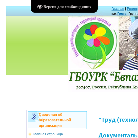
Версия для слабовидящих
Главная
|
Регист
как
Гость
Групп
Сведения об
"Труд (техно
образовательной
организации
Главная страница
Документальн