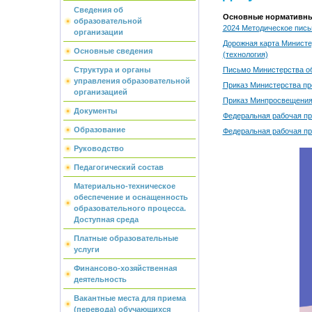
Сведения об
Основные нормативные
образовательной
2024 Методическое пись
организации
Дорожная карта Министе
Основные сведения
(технология)
Письмо Министерства об
Структура и органы
управления образовательной
Приказ Министерства про
организацией
Приказ Минпросвещения 
Документы
Федеральная рабочая пр
Образование
Федеральная рабочая пр
Руководство
Педагогический состав
Материально-техническое
обеспечение и оснащенность
образовательного процесса.
Доступная среда
Платные образовательные
услуги
Финансово-хозяйственная
деятельность
Вакантные места для приема
(перевода) обучающихся