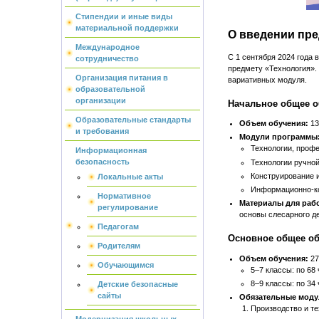
Стипендии и иные виды
материальной поддержки
О введении пре
Международное
С 1 сентября 2024 года 
сотрудничество
предмету «Технология».
Организация питания в
вариативных модуля.
образовательной
организации
Начальное общее о
Образовательные стандарты
Объем обучения:
13
и требования
Модули программы
Технологии, профе
Информационная
безопасность
Технологии ручно
Конструирование 
Локальные акты
Информационно-к
Нормативное
Материалы для раб
регулирование
основы слесарного де
Педагогам
Основное общее об
Родителям
Объем обучения:
27
Обучающимся
5–7 классы: по 68 
8–9 классы: по 34 
Детские безопасные
сайты
Обязательные моду
Производство и те