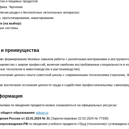
тки и пищевых продуктов
фика. Черчение
лючая раздел о беспилотных летательных аппаратах)
, прототипирование, макетирование
и (на выбор):
ные системы
 и преимущества
и:
формирование базовых навыков работы с различными материалами и инструмент
акомство с миром профессий, включая наиболее востребованные специальности в ко
ые технологии в животноводстве и растениеводстве).
очетание ценного опыта советской школы с современными технологиями (черчение, 
е:
воспитание осознания ценности труда и содействие профессиональному самоопре
формация
иалами по введению предмета можно ознакомиться на официальных ресурсах:
 общего образования:
edsoo.ru
ния России от 22.01.2024 № 31
(Зарегистрирован 22.02.2024 № 77330)
нпросвещения РФ
по введению учебного предмета «Труд (технология)» (утверждена 