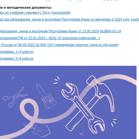
 и методические документы:
мо по учебному предмету Труд (технология)
рства образования, науки и молодежи Республики Крым по введению в 2024 году учеб
разования, науки и молодежи Республики Крым от 13.06.2024 №3684-01-14
свещения РФ от 22.01.2024 г. №31 «О внесении изменений...»
России от 06.09.2022 № 804 (Об утверждении перечня средств обучения)
ограмма. 1–4 классы
ограмма. 5–9 классы