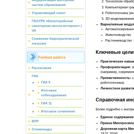
Модернизация школьных
Технологии обрабо
систем образования
Компьютерная гра
Робототехника (вк
Управляющий совет
3D-моделирование
ГБОУРК «Евпаторийская
Вариативные модул
санаторная школа-интернат» |
Автоматизирован
VK
Животноводство
Снижение бюрократической
Растениеводство
нагрузки
Ключевые цели
Учебная работа
Практические навык
Профориентация:
зн
Расписания
(например, современн
ГИА
Преемственность:
с
ГИА 9
робототехника).
Личностное развити
Итоговое
собеседование
Справочная ин
ГИА 11
Более подробно с матер
Итоговое сочинение
Единое содержание
ВПР
Приказ Минпросвеще
Дорожная карта Ми
Олимпиады
18.01.2024)