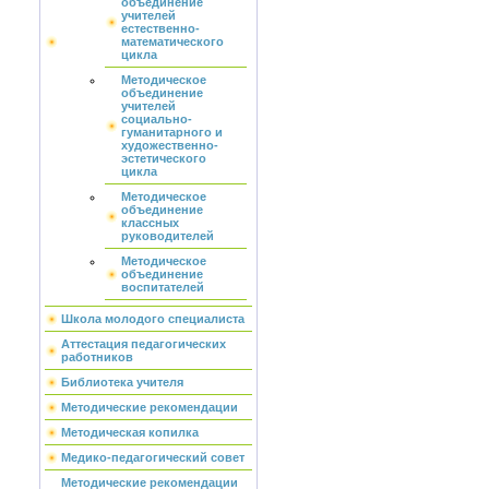
объединение
учителей
естественно-
математического
цикла
Методическое
объединение
учителей
социально-
гуманитарного и
художественно-
эстетического
цикла
Методическое
объединение
классных
руководителей
Методическое
объединение
воспитателей
Школа молодого специалиста
Аттестация педагогических
работников
Библиотека учителя
Методические рекомендации
Методическая копилка
Медико-педагогический совет
Методические рекомендации