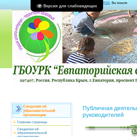
Главная
|
Регистрация
|
Вход
|
RSS
Вы вошли
Версия для слабовидящих
как
Гость
Группа "
Гости
"
Сведения об
Публичная деятель
образовательной
руководителей
организации
Главная страница
Сведения об
образовательной
организации