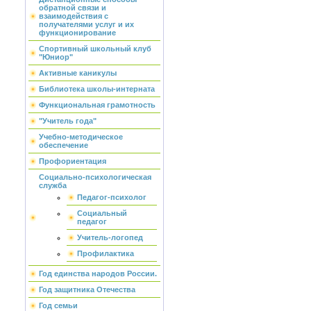
обратной связи и
взаимодействия с
получателями услуг и их
функционирование
Спортивный школьный клуб
"Юниор"
Активные каникулы
Библиотека школы-интерната
Функциональная грамотность
"Учитель года"
Учебно-методическое
обеспечение
Профориентация
Социально-психологическая
служба
Педагог-психолог
Социальный
педагог
Учитель-логопед
Профилактика
Год единства народов России.
Год защитника Отечества
Год семьи