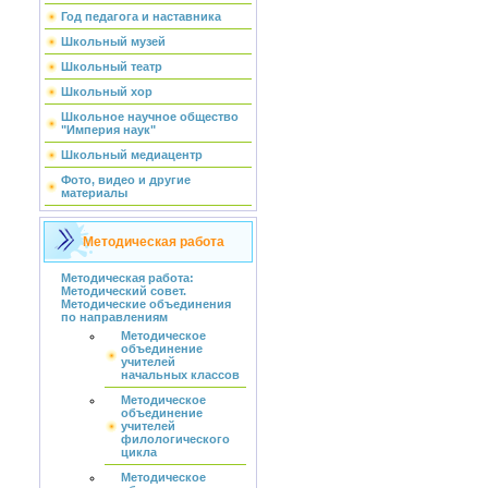
Год педагога и наставника
Школьный музей
Школьный театр
Школьный хор
Школьное научное общество
"Империя наук"
Школьный медиацентр
Фото, видео и другие
материалы
Методическая работа
Методическая работа:
Методический совет.
Методические объединения
по направлениям
Методическое
объединение
учителей
начальных классов
Методическое
объединение
учителей
филологического
цикла
Методическое