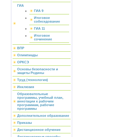
ГИА
ГИА 9
Итоговое
собеседование
ГИА 11
Итоговое
сочинение
ВПР
Олимпиады
ОРКСЭ
Основы безопасности и
защиты Родины
Труд (технология)
Инклюзия
Образовательные
программы, учебный план,
аннотации к рабочим
программам, рабочие
программы
Дополнительное образование
Приказы
Дистанционное обучение
Дистанционные способы