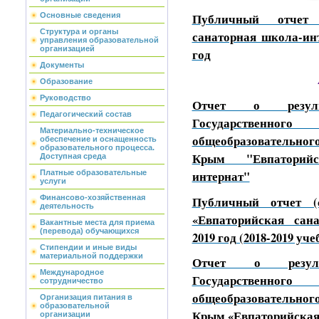
Публичный отчет
Основные сведения
Структура и органы
санаторная школа-инт
управления образовательной
организацией
год
Документы
Образование
Руководство
Отчет о результ
Педагогический состав
Государстве
Материально-техническое
общеобразовательно
обеспечение и оснащенность
образовательного процесса.
Крым "Евпаторий
Доступная среда
интернат"
Платные образовательные
услуги
Публичный отчет (
Финансово-хозяйственная
деятельность
«Евпаторийская сан
Вакантные места для приема
(перевода) обучающихся
2019 год (2018-2019 уч
Стипендии и иные виды
материальной поддержки
Отчет о результ
Международное
Государстве
сотрудничество
общеобразовательно
Организация питания в
образовательной
Крым «Евпаторийская
организации