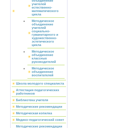
объединение
учителей
естественно-
математического
цикла
Методическое
объединение
учителей
социально-
гуманитарного и
художественно-
эстетического
цикла
Методическое
объединение
классных
руководителей
Методическое
объединение
воспитателей
Школа молодого специалиста
Аттестация педагогических
работников
Библиотека учителя
Методические рекомендации
Методическая копилка
Медико-педагогический совет
Методические рекомендации