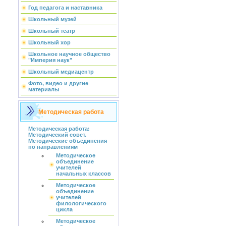
Год педагога и наставника
Школьный музей
Школьный театр
Школьный хор
Школьное научное общество
"Империя наук"
Школьный медиацентр
Фото, видео и другие
материалы
Методическая работа
Методическая работа:
Методический совет.
Методические объединения
по направлениям
Методическое
объединение
учителей
начальных классов
Методическое
объединение
учителей
филологического
цикла
Методическое