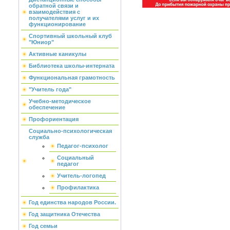
обратной связи и
взаимодействия с
получателями услуг и их
функционирование
Спортивный школьный клуб
"Юниор"
Активные каникулы
Библиотека школы-интерната
Функциональная грамотность
"Учитель года"
Учебно-методическое
обеспечение
Профориентация
Социально-психологическая
служба
Педагог-психолог
Социальный
педагог
Учитель-логопед
Профилактика
Год единства народов России.
Год защитника Отечества
Год семьи