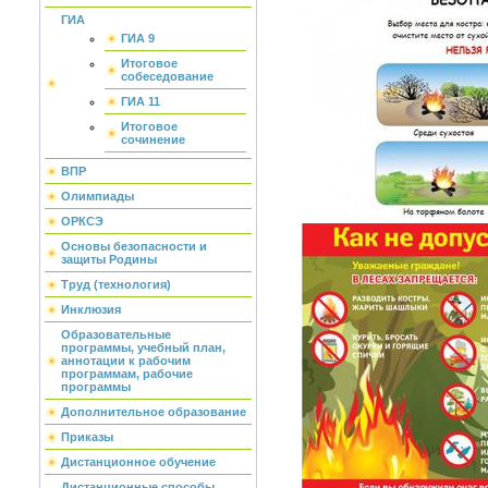
ГИА
ГИА 9
Итоговое
собеседование
ГИА 11
Итоговое
сочинение
ВПР
Олимпиады
ОРКСЭ
Основы безопасности и
защиты Родины
Труд (технология)
Инклюзия
Образовательные
программы, учебный план,
аннотации к рабочим
программам, рабочие
программы
Дополнительное образование
Приказы
Дистанционное обучение
Дистанционные способы