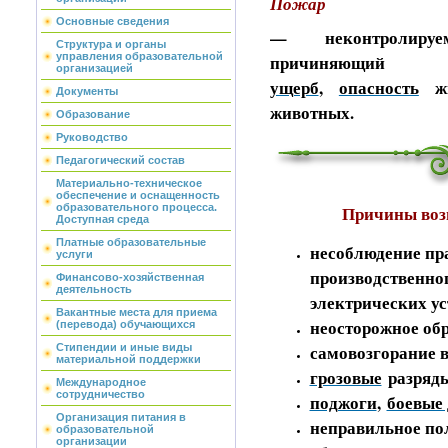
Пожар
Основные сведения
— неконтролир
Структура и органы
управления образовательной
причин
организацией
ущерб
,
опасность
жи
Документы
животных.
Образование
Руководство
Педагогический состав
Материально-техническое
обеспечение и оснащенность
образовательного процесса.
Причины воз
Доступная среда
Платные образовательные
несоблюдение пр
услуги
производственно
Финансово-хозяйственная
деятельность
электрических ус
Вакантные места для приема
неосторожное обр
(перевода) обучающихся
самовозгорание в
Стипендии и иные виды
материальной поддержки
грозовые
разряд
Международное
сотрудничество
поджоги
,
боевые 
Организация питания в
неправильное по
образовательной
организации