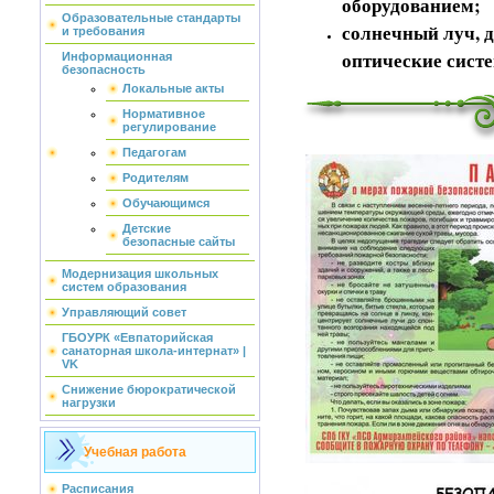
оборудованием;
Образовательные стандарты
солнечный луч, 
и требования
оптические сист
Информационная
безопасность
Локальные акты
Нормативное
регулирование
Педагогам
Родителям
Обучающимся
Детские
безопасные сайты
Модернизация школьных
систем образования
Управляющий совет
ГБОУРК «Евпаторийская
санаторная школа-интернат» |
VK
Снижение бюрократической
нагрузки
Учебная работа
Расписания