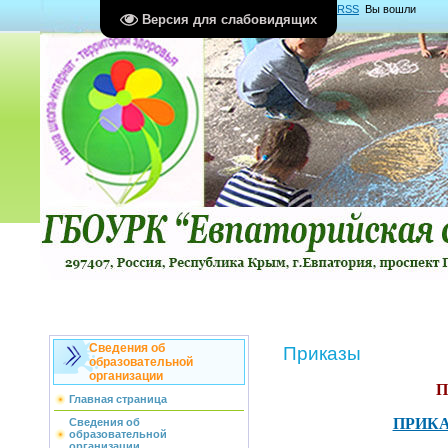
Главная
|
Регистрация
|
Вход
|
RSS
Вы вошли
Версия для слабовидящих
как
Гость
Группа "
Гости
"
Сведения об
Приказы
образовательной
организации
П
Главная страница
ПРИКАЗ
Сведения об
образовательной
организации