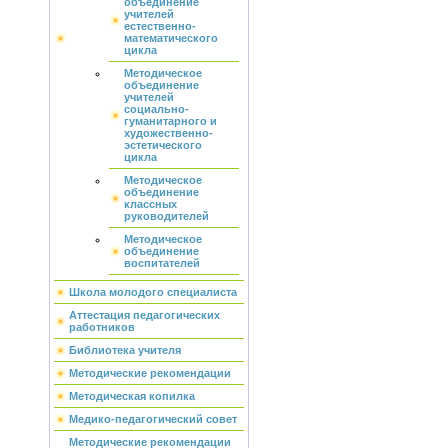
объединение
учителей
естественно-
математического
цикла
Методическое
объединение
учителей
социально-
гуманитарного и
художественно-
эстетического
цикла
Методическое
объединение
классных
руководителей
Методическое
объединение
воспитателей
Школа молодого специалиста
Аттестация педагогических
работников
Библиотека учителя
Методические рекомендации
Методическая копилка
Медико-педагогический совет
Методические рекомендации