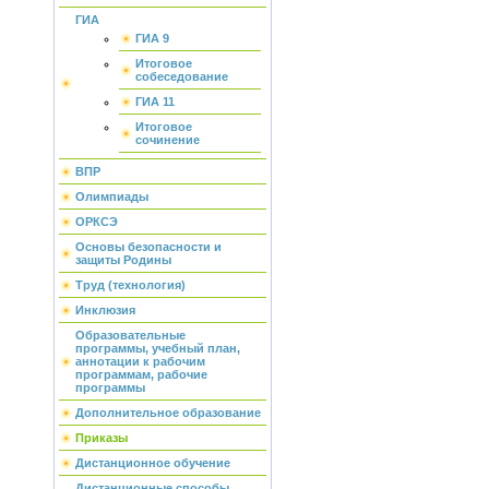
ГИА
ГИА 9
Итоговое
собеседование
ГИА 11
Итоговое
сочинение
ВПР
Олимпиады
ОРКСЭ
Основы безопасности и
защиты Родины
Труд (технология)
Инклюзия
Образовательные
программы, учебный план,
аннотации к рабочим
программам, рабочие
программы
Дополнительное образование
Приказы
Дистанционное обучение
Дистанционные способы