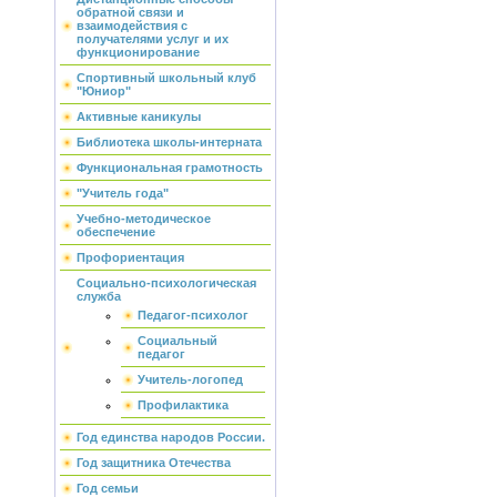
обратной связи и
взаимодействия с
получателями услуг и их
функционирование
Спортивный школьный клуб
"Юниор"
Активные каникулы
Библиотека школы-интерната
Функциональная грамотность
"Учитель года"
Учебно-методическое
обеспечение
Профориентация
Социально-психологическая
служба
Педагог-психолог
Социальный
педагог
Учитель-логопед
Профилактика
Год единства народов России.
Год защитника Отечества
Год семьи