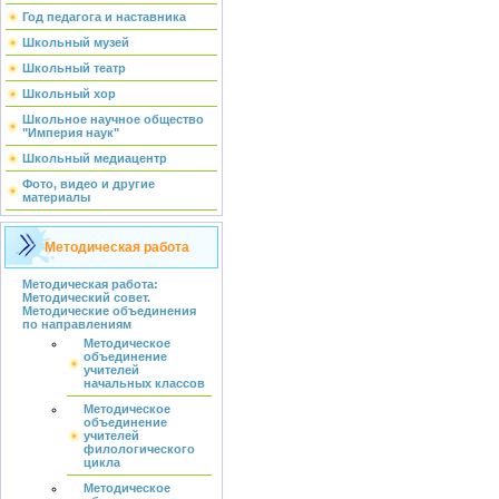
Год педагога и наставника
Школьный музей
Школьный театр
Школьный хор
Школьное научное общество
"Империя наук"
Школьный медиацентр
Фото, видео и другие
материалы
Методическая работа
Методическая работа:
Методический совет.
Методические объединения
по направлениям
Методическое
объединение
учителей
начальных классов
Методическое
объединение
учителей
филологического
цикла
Методическое