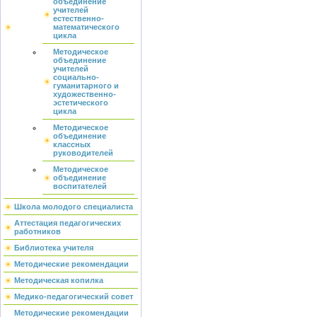
объединение
учителей
естественно-
математического
цикла
Методическое
объединение
учителей
социально-
гуманитарного и
художественно-
эстетического
цикла
Методическое
объединение
классных
руководителей
Методическое
объединение
воспитателей
Школа молодого специалиста
Аттестация педагогических
работников
Библиотека учителя
Методические рекомендации
Методическая копилка
Медико-педагогический совет
Методические рекомендации