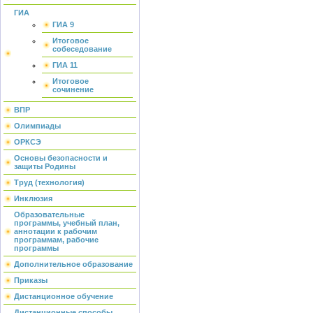
ГИА
ГИА 9
Итоговое
собеседование
ГИА 11
Итоговое
сочинение
ВПР
Олимпиады
ОРКСЭ
Основы безопасности и
защиты Родины
Труд (технология)
Инклюзия
Образовательные
программы, учебный план,
аннотации к рабочим
программам, рабочие
программы
Дополнительное образование
Приказы
Дистанционное обучение
Дистанционные способы