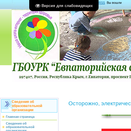
Главная
|
Регистрация
|
Вход
|
RSS
Вы вошли
Версия для слабовидящих
как
Гость
Группа "
Гости
"
Сведения об
Осторожно, электричес
образовательной
организации
Главная страница
Сведения об
образовательной
организации