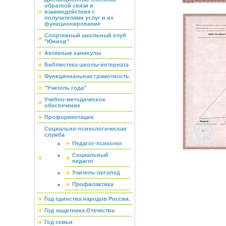
обратной связи и
взаимодействия с
получателями услуг и их
функционирование
Спортивный школьный клуб
"Юниор"
Активные каникулы
Библиотека школы-интерната
Функциональная грамотность
"Учитель года"
Учебно-методическое
обеспечение
Профориентация
Социально-психологическая
служба
Педагог-психолог
Социальный
педагог
Учитель-логопед
Профилактика
Год единства народов России.
Год защитника Отечества
Год семьи