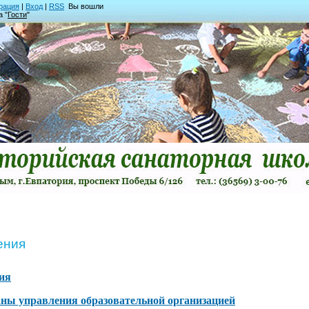
рация
|
Вход
|
RSS
Вы вошли
а "
Гости
"
ения
ия
аны управления образовательной организацией