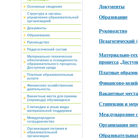
Документы
Основные сведения
Структура и органы
Образование
управления образовательной
организацией
Документы
Руководство
Образование
Педагогический (
Руководство
Педагогический состав
Материально-тех
Материально-техническое
обеспечение и оснащенность
процесса
.
Доступ
образовательного процесса.
Доступная среда
Платные образов
Платные образовательные
услуги
Финансово-хозяй
Финансово-хозяйственная
деятельность
Вакантные места
Вакантные места для приема
(перевода) обучающихся
Стипендии и ме
Стипендии и иные виды
материальной поддержки
Международное с
Международное
сотрудничество
Организация пит
Организация питания в
образовательной
Образовательные
организации