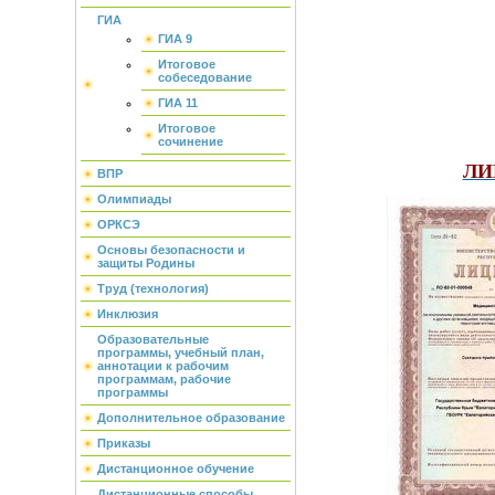
ГИА
ГИА 9
Итоговое
собеседование
ГИА 11
Итоговое
сочинение
ЛИЦ
ВПР
Олимпиады
ОРКСЭ
Основы безопасности и
защиты Родины
Труд (технология)
Инклюзия
Образовательные
программы, учебный план,
аннотации к рабочим
программам, рабочие
программы
Дополнительное образование
Приказы
Дистанционное обучение
Дистанционные способы