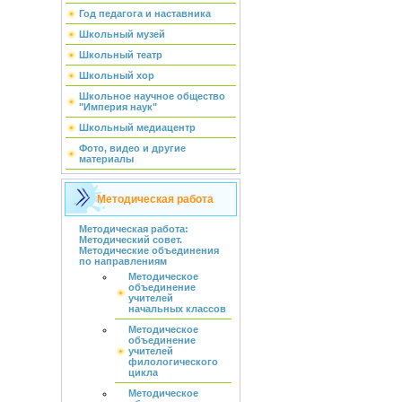
Год педагога и наставника
Школьный музей
Школьный театр
Школьный хор
Школьное научное общество
"Империя наук"
Школьный медиацентр
Фото, видео и другие
материалы
Методическая работа
Методическая работа:
Методический совет.
Методические объединения
по направлениям
Методическое
объединение
учителей
начальных классов
Методическое
объединение
учителей
филологического
цикла
Методическое