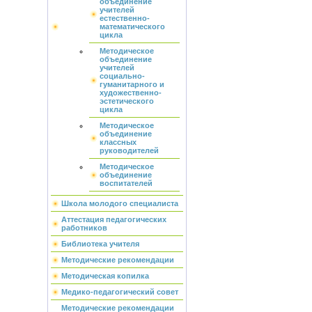
объединение
учителей
естественно-
математического
цикла
Методическое
объединение
учителей
социально-
гуманитарного и
художественно-
эстетического
цикла
Методическое
объединение
классных
руководителей
Методическое
объединение
воспитателей
Школа молодого специалиста
Аттестация педагогических
работников
Библиотека учителя
Методические рекомендации
Методическая копилка
Медико-педагогический совет
Методические рекомендации