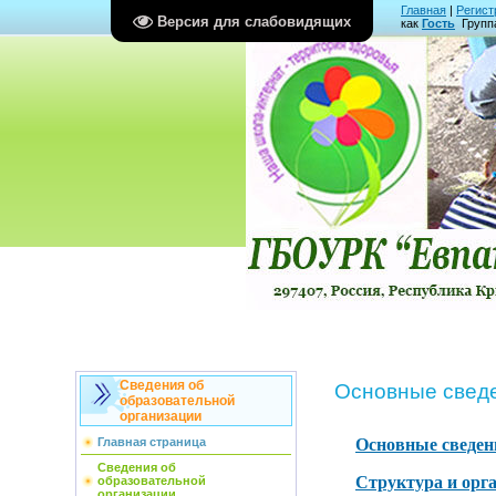
Главная
|
Регист
Версия для слабовидящих
как
Гость
Групп
Сведения об
Основные свед
образовательной
организации
Основные сведен
Главная страница
Сведения об
Структура и орг
образовательной
организации