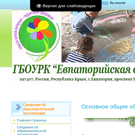
Главная
|
Регистрация
|
Вход
|
RSS
Вы вошли
Версия для слабовидящих
как
Гость
Группа "
Гости
"
Сведения об
Основное общее об
образовательной
организации
Главная страница
Сведения об
образовательной
организации