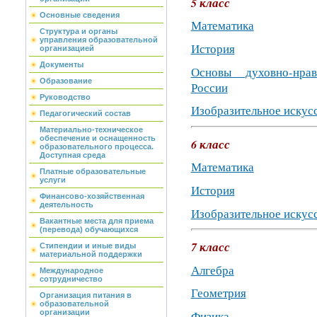
5 класс
Основные сведения
Математика
Структура и органы
управления образовательной
История
организацией
Документы
Основы духовно-нра
Образование
России
Руководство
Изобразительное искус
Педагогический состав
Материально-техническое
обеспечение и оснащенность
6 класс
образовательного процесса.
Доступная среда
Математика
Платные образовательные
услуги
История
Финансово-хозяйственная
деятельность
Изобразительное искус
Вакантные места для приема
(перевода) обучающихся
7 класс
Стипендии и иные виды
материальной поддержки
Алгебра
Международное
сотрудничество
Геометрия
Организация питания в
образовательной
организации
Физика