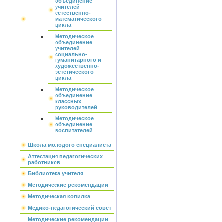
объединение
учителей
естественно-
математического
цикла
Методическое
объединение
учителей
социально-
гуманитарного и
художественно-
эстетического
цикла
Методическое
объединение
классных
руководителей
Методическое
объединение
воспитателей
Школа молодого специалиста
Аттестация педагогических
работников
Библиотека учителя
Методические рекомендации
Методическая копилка
Медико-педагогический совет
Методические рекомендации