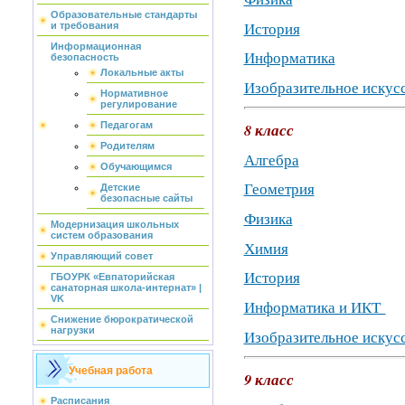
Образовательные стандарты
​​​​​​​История
и требования
Информационная
Информатика
безопасность
Локальные акты
Изобразительное искус
Нормативное
регулирование
Педагогам
8 класс
Родителям
Алгебра
Обучающимся
Геометрия
Детские
безопасные сайты
Физика
Модернизация школьных
систем образования
Химия
Управляющий совет
​​​​​​​История
ГБОУРК «Евпаторийская
санаторная школа-интернат» |
VK
Информатика и ИКТ
Снижение бюрократической
нагрузки
Изобразительное искус
Учебная работа
9 класс
Расписания