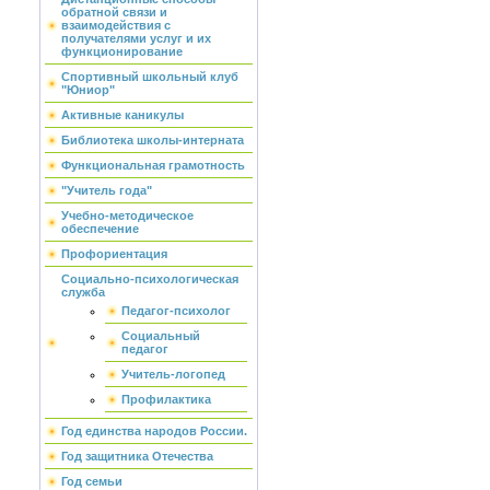
обратной связи и
взаимодействия с
получателями услуг и их
функционирование
Спортивный школьный клуб
"Юниор"
Активные каникулы
Библиотека школы-интерната
Функциональная грамотность
"Учитель года"
Учебно-методическое
обеспечение
Профориентация
Социально-психологическая
служба
Педагог-психолог
Социальный
педагог
Учитель-логопед
Профилактика
Год единства народов России.
Год защитника Отечества
Год семьи