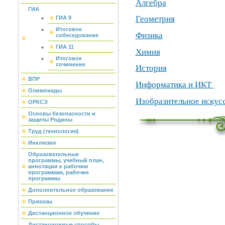
Алгебра
ГИА
Геометрия
ГИА 9
Итоговое
Физика
собеседование
ГИА 11
Химия
Итоговое
сочинение
​​​​​​​История
ВПР
Информатика и ИКТ
Олимпиады
Изобразительное искус
ОРКСЭ
Основы безопасности и
защиты Родины
Труд (технология)
Инклюзия
Образовательные
программы, учебный план,
аннотации к рабочим
программам, рабочие
программы
Дополнительное образование
Приказы
Дистанционное обучение
Дистанционные способы