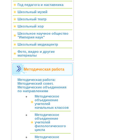
Год педагога и наставника
Школьный музей
Школьный театр
Школьный хор
Школьное научное общество
"Империя наук"
Школьный медиацентр
Фото, видео и другие
материалы
Методическая работа
Методическая работа:
Методический совет.
Методические объединения
по направлениям
Методическое
объединение
учителей
начальных классов
Методическое
объединение
учителей
филологического
цикла
Методическое