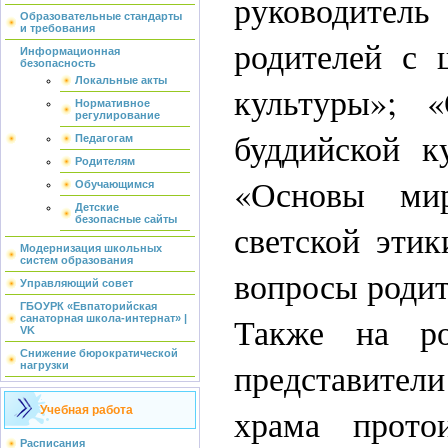
руководител
Образовательные стандарты
и требования
родителей с 
Информационная
безопасность
Локальные акты
культуры»; 
Нормативное
регулирование
буддийской к
Педагогам
Родителям
«Основы мир
Обучающимся
Детские
безопасные сайты
светской этик
Модернизация школьных
систем образования
вопросы родит
Управляющий совет
ГБОУРК «Евпаторийская
Также на ро
санаторная школа-интернат» |
VK
Снижение бюрократической
представите
нагрузки
храма прото
Учебная работа
Расписания