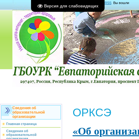
Главная
|
Регистрация
|
Вход
|
RSS
Вы вошли
Версия для слабовидящих
как
Гость
Группа "
Гости
"
Сведения об
ОРКСЭ
образовательной
организации
Главная страница
«Об организа
Сведения об
образовательной
организации