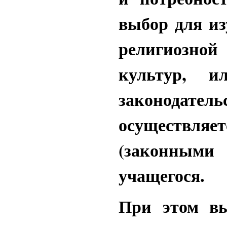
выбор для и
религиозно
культур, и
законодат
осуществл
(законными 
учащегося.
При этом вы