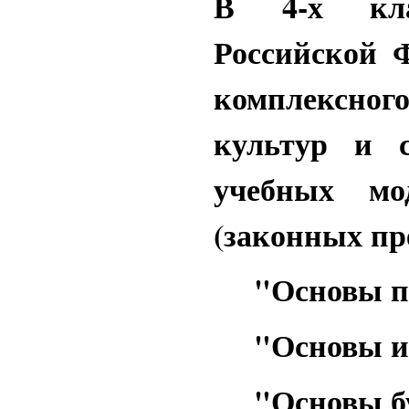
В 4-х клас
Российской 
комплексног
культур и 
учебных мо
(законных пр
"Основы пра
"Основы ис
"Основы буд