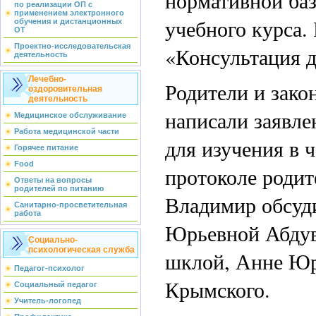
по реализации ОП с
применением электронного
учебного курса.
обучения и дистанционных
ОТ
Проектно-исследовательская
«Консультация 
деятельность
Лечебно-
Родители и зако
оздоровительная
деятельность
написали заявле
Медицинское обслуживание
Работа медицинской части
для изучения в ч
Горячее питание
Food
протоколе родит
Ответы на вопросы
родителей по питанию
Владимир обсуд
Санитарно-просветительная
работа
Юрьевной Абдув
Социально-
психологическая служба
шклой, Анне Юрь
Педагог-психолог
Крымского.
Социальный педагог
Учитель-логопед