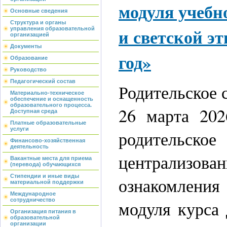
модуля учебн
Основные сведения
Структура и органы
и светской эт
управления образовательной
организацией
Документы
год»
Образование
Руководство
Педагогический состав
Родительское 
Материально-техническое
обеспечение и оснащенность
образовательного процесса.
26 марта 202
Доступная среда
Платные образовательные
услуги
родительское
Финансово-хозяйственная
деятельность
централизова
Вакантные места для приема
(перевода) обучающихся
Стипендии и иные виды
ознакомлени
материальной поддержки
Международное
сотрудничество
модуля курса 
Организация питания в
образовательной
организации