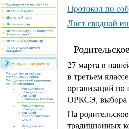
Протокол по со
Год педагога и наставника
Школьный музей
Школьный театр
Лист сводной и
Школьный хор
Школьное научное общество
"Империя наук"
Школьный медиацентр
Родительско
Фото, видео и другие
материалы
27 марта в наше
Методическая работа
в третьем класс
Методическая работа:
Методический совет.
Методические объединения
организаций по 
по направлениям
Методическое
объединение
ОРКСЭ, выбора м
учителей
начальных классов
Методическое
объединение
На родительское
учителей
филологического
цикла
традиционных к
Методическое