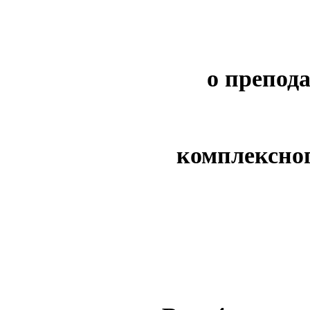
о препод
комплексног