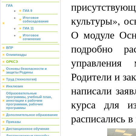
присутствую
ГИА
ГИА 9
культуры», о
Итоговое
собеседование
ГИА 11
О модуле Осн
Итоговое
сочинение
подробно ра
ВПР
Олимпиады
управления
ОРКСЭ
Основы безопасности и
Родители и за
защиты Родины
Труд (технология)
написали заяв
Инклюзия
Образовательные
программы, учебный план,
курса для и
аннотации к рабочим
программам, рабочие
программы
расписались в
Дополнительное образование
Приказы
Дистанционное обучение
Дистанционные способы