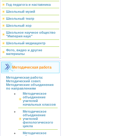
Год педагога и наставника
Школьный музей
Школьный театр
Школьный хор
Школьное научное общество
"Империя наук"
Школьный медиацентр
Фото, видео и другие
материалы
Методическая работа
Методическая работа:
Методический совет.
Методические объединения
по направлениям
Методическое
объединение
учителей
начальных классов
Методическое
объединение
учителей
филологического
цикла
Методическое