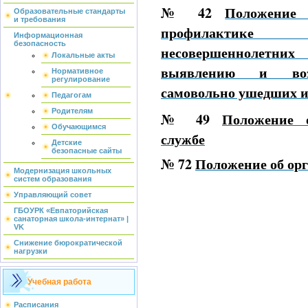
№ 42
Положение 
Образовательные стандарты
и требования
профилактике 
Информационная
безопасность
несовершеннолетн
Локальные акты
выявлению и возв
Нормативное
регулирование
самовольно ушедших и
Педагогам
Родителям
№ 49
Положение о
Обучающимся
службе
Детские
безопасные сайты
№ 72
Положение об ор
Модернизация школьных
систем образования
Управляющий совет
ГБОУРК «Евпаторийская
санаторная школа-интернат» |
VK
Снижение бюрократической
нагрузки
Учебная работа
Расписания