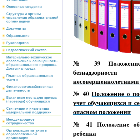
Основные сведения
Структура и органы
управления образовательной
организацией
Документы
Образование
Руководство
Педагогический состав
Материально-техническое
№ 39
Положени
обеспечение и оснащенность
образовательного процесса.
Доступная среда
безнадзорност
Платные образовательные
несовершеннолетними
услуги
Финансово-хозяйственная
деятельность
№ 40
Положение о по
Вакантные места для приема
учет обучающихся и с
(перевода) обучающихся
Стипендии и иные виды
опасном положении
материальной поддержки
Международное
№ 41
Положение об
сотрудничество
Организация питания в
ребенка
образовательной
организации