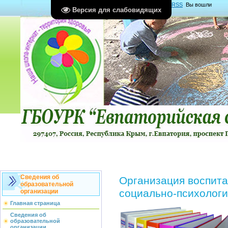
Главная
|
Регистрация
|
Вход
|
RSS
Вы вошли
Версия для слабовидящих
как
Гость
Группа "
Гости
"
Сведения об
Организация воспита
образовательной
социально-психолог
организации
Главная страница
Сведения об
образовательной
организации