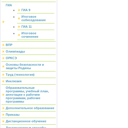
ГИА
ГИА 9
Итоговое
собеседование
ГИА 11
Итоговое
сочинение
ВПР
Олимпиады
ОРКСЭ
Основы безопасности и
защиты Родины
Труд (технология)
Инклюзия
Образовательные
программы, учебный план,
аннотации к рабочим
программам, рабочие
программы
Дополнительное образование
Приказы
Дистанционное обучение
Дистанционные способы