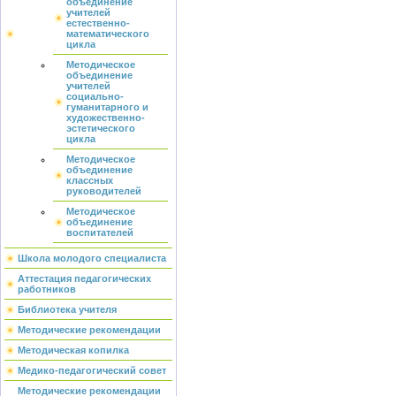
объединение
учителей
естественно-
математического
цикла
Методическое
объединение
учителей
социально-
гуманитарного и
художественно-
эстетического
цикла
Методическое
объединение
классных
руководителей
Методическое
объединение
воспитателей
Школа молодого специалиста
Аттестация педагогических
работников
Библиотека учителя
Методические рекомендации
Методическая копилка
Медико-педагогический совет
Методические рекомендации