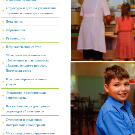
Структура и органы управления
образовательной организацией
Документы
Образование
Руководство
Педагогический состав
Материально-техническое
обеспечение и оснащенность
образовательного процесса.
Доступная среда
Платные образовательные
услуги
Финансово-хозяйственная
деятельность
Вакантные места для приема
(перевода) обучающихся
Стипендии и иные виды
материальной поддержки
Международное сотрудничество