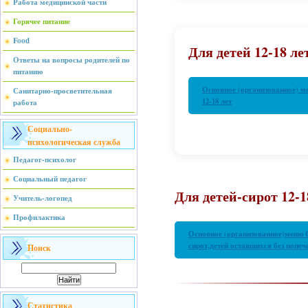
Работа медицинской части
Горячее питание
Food
Для детей 12-18 ле
Ответы на вопросы родителей по
питанию
Основное (организованное) ме
Санитарно-просветительная
12-18 лет
работа
Социально-
психологическая служба
Педагог-психолог
Социальный педагог
Для детей-сирот 12-1
Учитель-логопед
Профилактика
Основное (организованное)меню С
сирот,детей оставшихся без попече
Поиск
Статистика