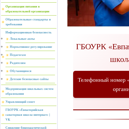
Организация питания в
образовательной организации
Образовательные стандарты и
требования
Информационная безопасность
Локальные акты
ГБОУРК «Евпат
Нормативное регулирование
Педагогам
школ
Родителям
Обучающимся
Телефонный номер «
Детские безопасные сайты
орган
Модернизация школьных систем
образования
Управляющий совет
ГБОУРК «Евпаторийская
санаторная школа-интернат» |
VK
Снижение бюрократической