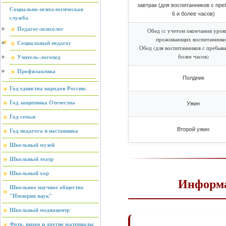
завтрак (для воспитанников с пр
Социально-психологическая
6 и более часов)
служба
Педагог-психолог
Обед (с учетом окончания урок
проживающих воспитаннико
Социальный педагог
Обед (для воспитанников с пребыв
Учитель-логопед
более часов)
Профилактика
Полдник
Год единства народов России.
Год защитника Отечества
Ужин
Год семьи
Второй ужин
Год педагога и наставника
Школьный музей
Школьный театр
Школьный хор
Информа
Школьное научное общество
"Империя наук"
Школьный медиацентр
Фото, видео и другие материалы