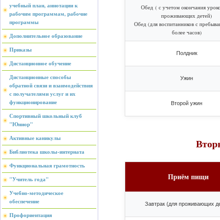
учебный план, аннотации к
Обед ( с учетом окончания уроко
рабочим программам, рабочие
проживающих детей)
программы
Обед (для воспитанников с пребыва
более часов)
Дополнительное образование
Приказы
Полдник
Дистанционное обучение
Дистанционные способы
Ужин
обратной связи и взаимодействия
с получателями услуг и их
функционирование
Второй ужин
Спортивный школьный клуб
"Юниор"
Активные каникулы
Втор
Библиотека школы-интерната
Функциональная грамотность
Приём пищи
"Учитель года"
Учебно-методическое
обеспечение
Завтрак (для проживающих д
Профориентация