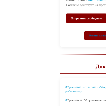
Согласие действует на про
Отправить сообщение
Ответы на во
Док
📄Приказ №12 от 12.01.2026 г. Об о
учебного года
📄
Приказ № 13 "Об организации пи