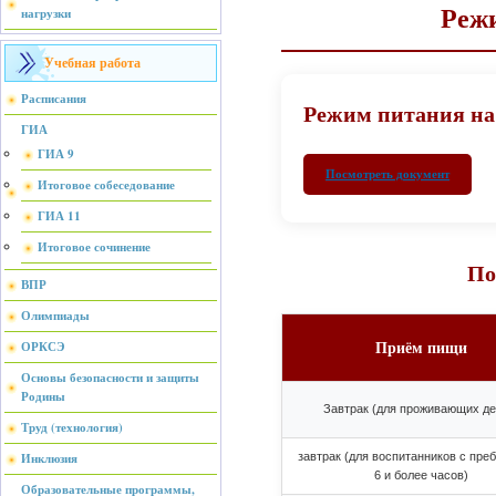
Реж
нагрузки
Учебная работа
Расписания
Режим питания на 
ГИА
ГИА 9
Посмотреть документ
Итоговое собеседование
ГИА 11
Итоговое сочинение
По
ВПР
Олимпиады
Приём пищи
ОРКСЭ
Основы безопасности и защиты
Родины
Завтрак (для проживающих де
Труд (технология)
Инклюзия
завтрак (для воспитанников с пр
6 и более часов)
Образовательные программы,