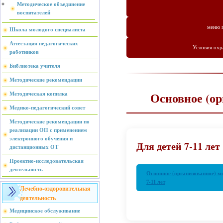
Методическое объединение
воспитателей
меню г
Школа молодого специалиста
Аттестация педагогических
Условия охр
работников
Библиотека учителя
Методические рекомендации
Основное (ор
Методическая копилка
Медико-педагогический совет
Методические рекомендации по
реализации ОП с применением
электронного обучения и
Для детей 7-11 лет
дистанционных ОТ
Проектно-исследовательская
деятельность
Основное (организованное) ме
7-11 лет
Лечебно-оздоровительная
деятельность
Медицинское обслуживание