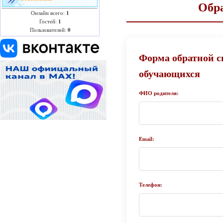
Обра
1
Онлайн всего:
1
Гостей:
0
Пользователей:
Форма обратной с
обучающихся
ФИО родителя:
Email:
Телефон: