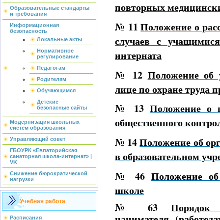
повторных медицински
Образовательные стандарты
и требования
№ 11
Положение о рас
Информационная
безопасность
случаев с учащимис
Локальные акты
Нормативное
интерната
регулирование
Педагогам
№ 12
Положение об 
Родителям
лице по охране труда 
Обучающимся
Детские
№ 13
Положение о п
безопасные сайты
общественного контрол
Модернизация школьных
систем образования
№ 14
Положение об ор
Управляющий совет
ГБОУРК «Евпаторийская
в образовательном уч
санаторная школа-интернат» |
VK
№ 46
Положение об
Снижение бюрократической
нагрузки
школе
Учебная работа
№ 63
Порядок 
нанимателя (работод
Расписания