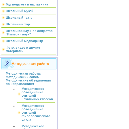
Год педагога и наставника
Школьный музей
Школьный театр
Школьный хор
Школьное научное общество
"Империя наук"
Школьный медиацентр
Фото, видео и другие
материалы
Методическая работа
Методическая работа:
Методический совет.
Методические объединения
по направлениям
Методическое
объединение
учителей
начальных классов
Методическое
объединение
учителей
филологического
цикла
Методическое