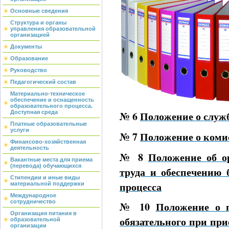
Основные сведения
Структура и органы
управления образовательной
организацией
Документы
Образование
Руководство
Педагогический состав
Материально-техническое
обеспечение и оснащенность
образовательного процесса.
Доступная среда
№ 6
Положение о служб
Платные образовательные
услуги
№ 7
Положение о комис
Финансово-хозяйственная
деятельность
№ 8
Положение об о
Вакантные места для приема
(перевода) обучающихся
труда и обеспечению 
Стипендии и иные виды
процесса
материальной поддержки
Международное
сотрудничество
№ 10
Положение о п
Организация питания в
обязательного при при
образовательной
организации