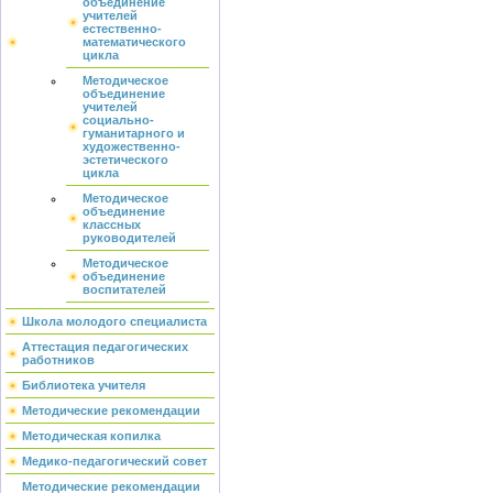
объединение
учителей
естественно-
математического
цикла
Методическое
объединение
учителей
социально-
гуманитарного и
художественно-
эстетического
цикла
Методическое
объединение
классных
руководителей
Методическое
объединение
воспитателей
Школа молодого специалиста
Аттестация педагогических
работников
Библиотека учителя
Методические рекомендации
Методическая копилка
Медико-педагогический совет
Методические рекомендации