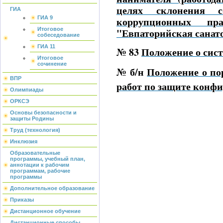
целях склонения с
ГИА
ГИА 9
коррупционных п
Итоговое
"Евпаторийская санат
собеседование
ГИА 11
№ 83
Положение о сис
Итоговое
сочинение
№ б/н
Положение о по
ВПР
работ по защите конф
Олимпиады
ОРКСЭ
Основы безопасности и
защиты Родины
Труд (технология)
Инклюзия
Образовательные
программы, учебный план,
аннотации к рабочим
программам, рабочие
программы
Дополнительное образование
Приказы
Дистанционное обучение
Дистанционные способы