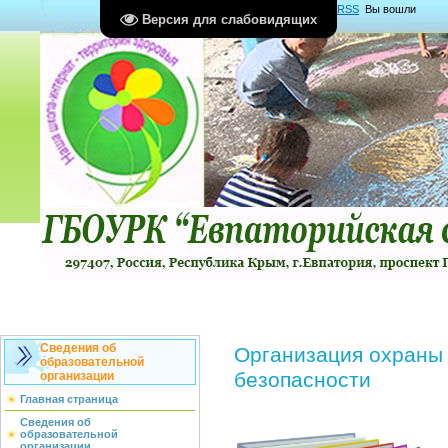
Главная
|
Регистрация
|
Вход
|
RSS
Вы вошли
Версия для слабовидящих
как
Гость
Группа "
Гости
"
Сведения об
Организация охраны 
образовательной
безопасности
организации
Главная страница
Сведения об
образовательной
организации