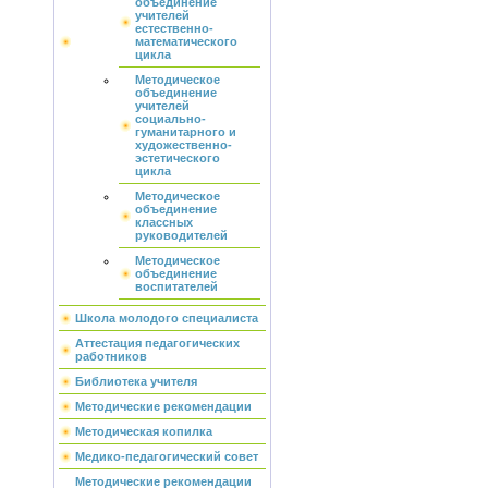
объединение
учителей
естественно-
математического
цикла
Методическое
объединение
учителей
социально-
гуманитарного и
художественно-
эстетического
цикла
Методическое
объединение
классных
руководителей
Методическое
объединение
воспитателей
Школа молодого специалиста
Аттестация педагогических
работников
Библиотека учителя
Методические рекомендации
Методическая копилка
Медико-педагогический совет
Методические рекомендации