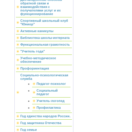
обратной связи и
взаимодействия с
получателями услуг и их
функционирование
Спортивный школьный клуб
"Юниор"
Активные каникулы
Библиотека школы-интерната
Функциональная грамотность
"Учитель года"
Учебно-методическое
обеспечение
Профориентация
Социально-психологическая
служба
Педагог-психолог
Социальный
педагог
Учитель-логопед
Профилактика
Год единства народов России.
Год защитника Отечества
Год семьи