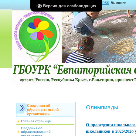
Главная
|
Регистрация
|
Вход
|
RSS
Вы вошли
Версия для слабовидящих
как
Гость
Группа "
Гости
"
Сведения об
Олимпиады
образовательной
организации
Главная страница
О проведении школьного
Сведения об
школьников в 2025/2026 
образовательной
организации