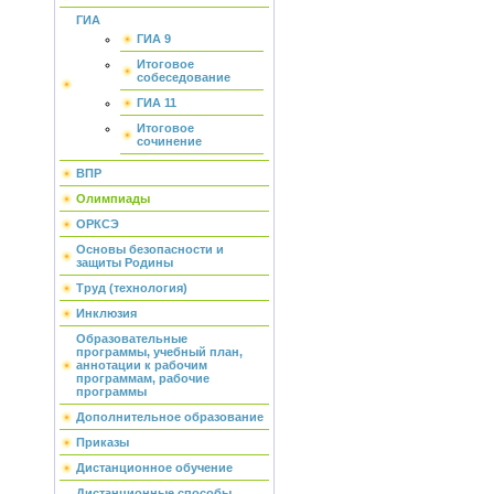
ГИА
ГИА 9
Итоговое
собеседование
ГИА 11
Итоговое
сочинение
ВПР
Олимпиады
ОРКСЭ
Основы безопасности и
защиты Родины
Труд (технология)
Инклюзия
Образовательные
программы, учебный план,
аннотации к рабочим
программам, рабочие
программы
Дополнительное образование
Приказы
Дистанционное обучение
Дистанционные способы