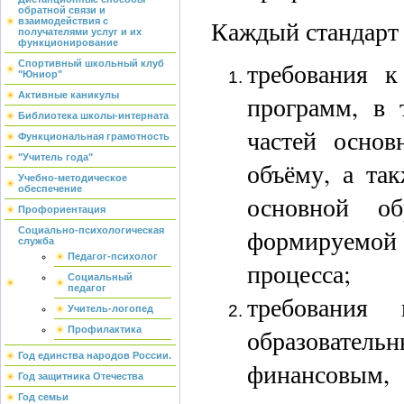
обратной связи и
Каждый стандарт 
взаимодействия с
получателями услуг и их
функционирование
требования к
Спортивный школьный клуб
"Юниор"
Активные каникулы
программ, в 
Библиотека школы-интерната
частей основ
Функциональная грамотность
"Учитель года"
объёму, а та
Учебно-методическое
обеспечение
основной об
Профориентация
формируемо
Социально-психологическая
служба
Педагог-психолог
процесса;
Социальный
педагог
требования
Учитель-логопед
Профилактика
образователь
Год единства народов России.
финансовым,
Год защитника Отечества
Год семьи