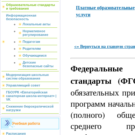
Образовательные стандарты
Платные образовательные
и требования
услуги
Информационная
безопасность
Локальные акты
Нормативное
регулирование
Педагогам
<= Вернуться на главную стра
Родителям
Обучающимся
Детские
Федеральные г
безопасные сайты
Модернизация школьных
стандарты (ФГ
систем образования
Управляющий совет
обязательных пр
ГБОУРК «Евпаторийская
санаторная школа-интернат» |
VK
программ начальн
Снижение бюрократической
нагрузки
(полного) обще
среднего пр
Учебная работа
Расписания