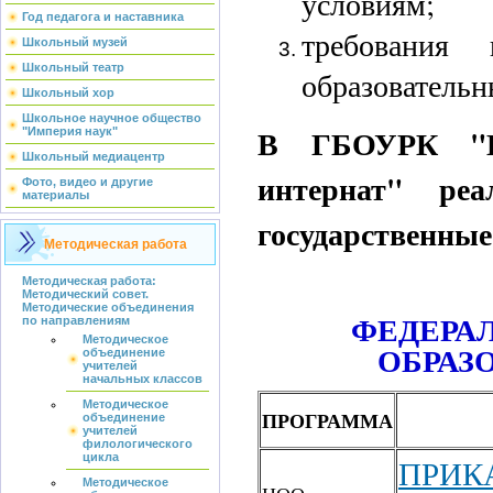
условиям;
Год педагога и наставника
требования 
Школьный музей
Школьный театр
образовательн
Школьный хор
Школьное научное общество
В ГБОУРК "Ев
"Империя наук"
Школьный медиацентр
интернат" реа
Фото, видео и другие
материалы
государственные
Методическая работа
Методическая работа:
Методический совет.
Методические объединения
ФЕДЕРА
по направлениям
Методическое
ОБРАЗ
объединение
учителей
начальных классов
Методическое
ПРОГРАММА
объединение
учителей
филологического
цикла
ПРИК
Методическое