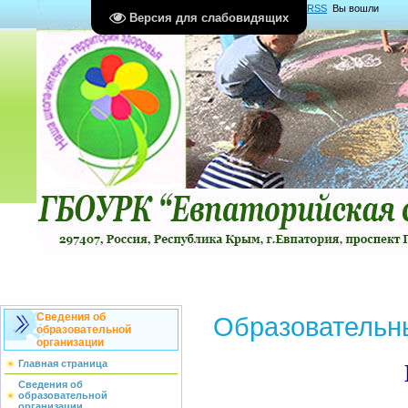
Главная
|
Регистрация
|
Вход
|
RSS
Вы вошли
Версия для слабовидящих
как
Гость
Группа "
Гости
"
Сведения об
Образовательн
образовательной
организации
Главная страница
Сведения об
образовательной
организации