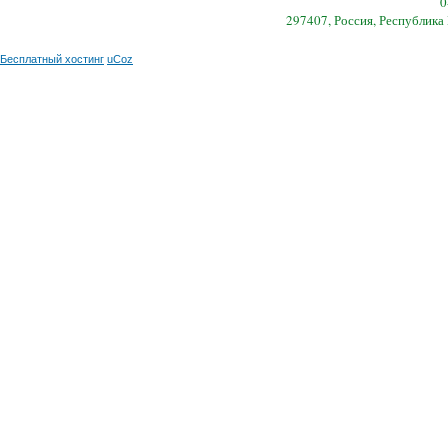
0
297407, Россия, Республика
Бесплатный хостинг
uCoz