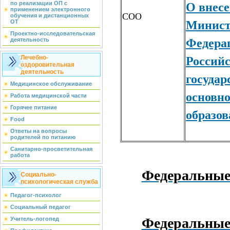
О внес
по реализации ОП с
применением электронного
СОО
обучения и дистанционных
Министе
ОТ
Проектно-исследовательская
Федера
деятельность
Россий
Лечебно-
оздоровительная
деятельность
государ
Медицинское обслуживание
основно
Работа медицинской части
Горячее питание
образо
Food
Ответы на вопросы
родителей по питанию
Санитарно-просветительная
работа
Федеральные 
Социально-
психологическая служба
Педагог-психолог
Социальный педагог
Федеральные 
Учитель-логопед