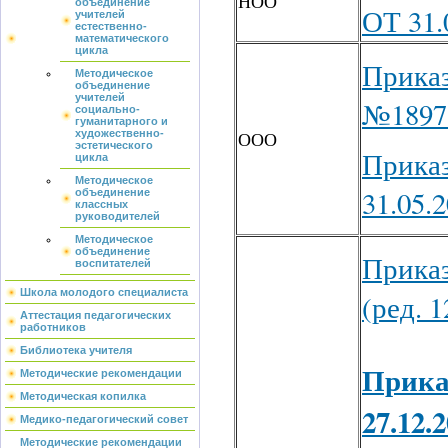
НОО
объединение
ОТ 31.
учителей
естественно-
математического
цикла
Приказ
Методическое
объединение
учителей
№1897 
социально-
гуманитарного и
ООО
художественно-
эстетического
Прик
цикла
Методическое
31.05.
объединение
классных
руководителей
Методическое
объединение
Приказ
воспитателей
Школа молодого специалиста
(ред. 1
Аттестация педагогических
работников
Библиотека учителя
Прика
Методические рекомендации
Методическая копилка
27.12.
Медико-педагогический совет
Методические рекомендации