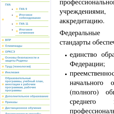
профессиональн
ГИА
учреждениям
ГИА 9
Итоговое
аккредитацию.
собеседование
ГИА 11
Федеральные г
Итоговое
сочинение
стандарты обеспе
ВПР
Олимпиады
единство обр
ОРКСЭ
Основы безопасности и
Федерации;
защиты Родины
Труд (технология)
преемственно
Инклюзия
Образовательные
начального 
программы, учебный план,
аннотации к рабочим
программам, рабочие
(полного) об
программы
Дополнительное образование
среднего 
Приказы
профессиональ
Дистанционное обучение
Дистанционные способы