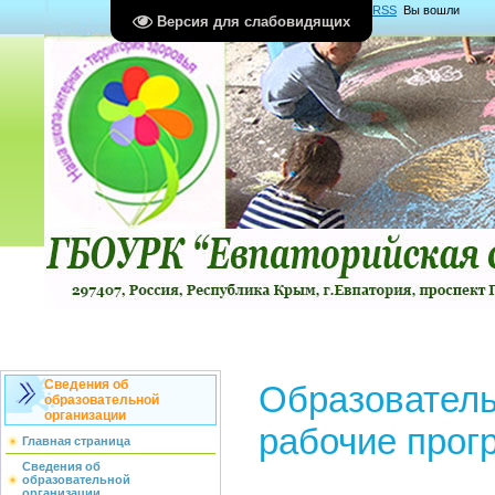
Главная
|
Регистрация
|
Вход
|
RSS
Вы вошли
Версия для слабовидящих
как
Гость
Группа "
Гости
"
Сведения об
Образователь
образовательной
организации
рабочие про
Главная страница
Сведения об
образовательной
.
организации