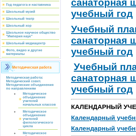
санаторная ш
Год педагога и наставника
учебный год
Школьный музей
Школьный театр
Учебный пла
Школьный хор
Школьное научное общество
"Империя наук"
санаторная ш
Школьный медиацентр
учебный год
Фото, видео и другие
материалы
Учебный пла
Методическая работа
санаторная
ш
Методическая работа:
Методический совет.
Методические объединения
учебный год
по направлениям
Методическое
объединение
учителей
начальных классов
КАЛЕНДАРНЫЙ УЧ
Методическое
объединение
Календарный учебны
учителей
филологического
цикла
Календарный учебны
Методическое