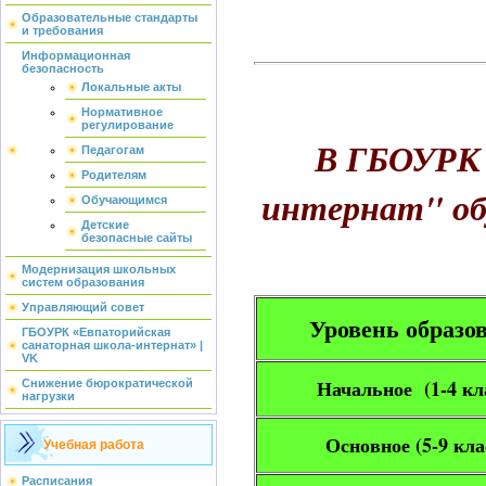
Образовательные стандарты
и требования
Информационная
безопасность
Локальные акты
Нормативное
регулирование
В ГБОУРК 
Педагогам
Родителям
интернат" об
Обучающимся
Детские
безопасные сайты
Модернизация школьных
систем образования
Управляющий совет
Уровень образо
ГБОУРК «Евпаторийская
санаторная школа-интернат» |
VK
Начальное (1-4 кл
Снижение бюрократической
нагрузки
Основное (5-9 кл
Учебная работа
Расписания