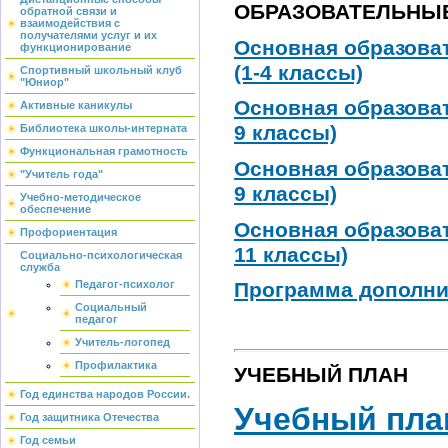
ОБРАЗОВАТЕЛЬНЫ
обратной связи и
взаимодействия с
получателями услуг и их
Основная образова
функционирование
(1-4 классы)
Спортивный школьный клуб
"Юниор"
Основная образоват
Активные каникулы
9 классы)
Библиотека школы-интерната
Функциональная грамотность
Основная образоват
"Учитель года"
9 классы)
Учебно-методическое
обеспечение
Основная образоват
Профориентация
11 классы)
Социально-психологическая
служба
Педагог-психолог
Программа дополни
Социальный
педагог
Учитель-логопед
Профилактика
УЧЕБНЫЙ ПЛАН
Год единства народов России.
Учебный пла
Год защитника Отечества
Год семьи