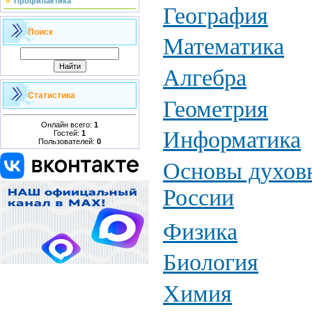
Профилактика
География
Поиск
Математика
Алгебра
Статистика
Геометрия
Онлайн всего:
1
Информатика
Гостей:
1
Пользователей:
0
Основы духовн
России
Физика
Биология
Химия