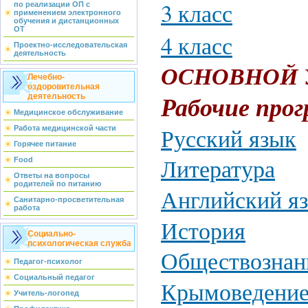
3 класс
по реализации ОП с
применением электронного
обучения и дистанционных
ОТ
4 класс
Проектно-исследовательская
деятельность
ОСНОВНОЙ 
Лечебно-
оздоровительная
деятельность
Рабочие прог
Медицинское обслуживание
Работа медицинской части
Русский язык
Горячее питание
Food
Литература
Ответы на вопросы
родителей по питанию
Английский я
Санитарно-просветительная
работа
История
Социально-
психологическая служба
Обществознан
Педагог-психолог
Социальный педагог
Крымоведени
Учитель-логопед