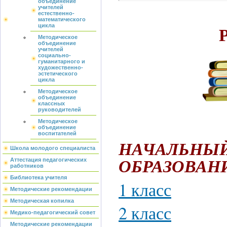
объединение
учителей
естественно-
математического
цикла
Методическое
объединение
учителей
социально-
гуманитарного и
художественно-
эстетического
цикла
Методическое
объединение
классных
руководителей
Методическое
объединение
воспитателей
НАЧАЛЬНЫЙ
Школа молодого специалиста
Аттестация педагогических
ОБРАЗОВАН
работников
Библиотека учителя
1 класс
Методические рекомендации
Методическая копилка
2 класс
Медико-педагогический совет
Методические рекомендации