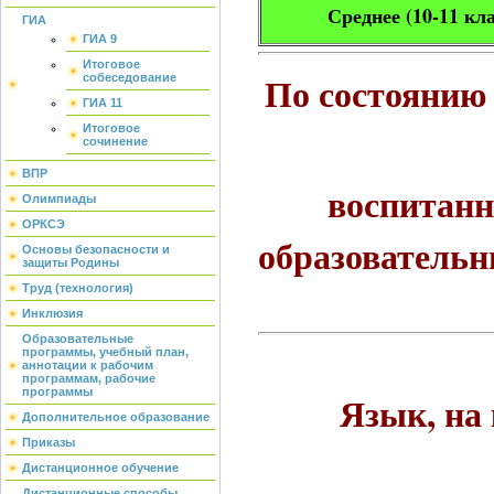
Среднее (10-11 кл
ГИА
ГИА 9
Итоговое
По состоянию 
собеседование
ГИА 11
Итоговое
сочинение
ВПР
воспитанн
Олимпиады
ОРКСЭ
образователь
Основы безопасности и
защиты Родины
Труд (технология)
Инклюзия
Образовательные
программы, учебный план,
аннотации к рабочим
программам, рабочие
программы
Язык, на 
Дополнительное образование
Приказы
Дистанционное обучение
Дистанционные способы