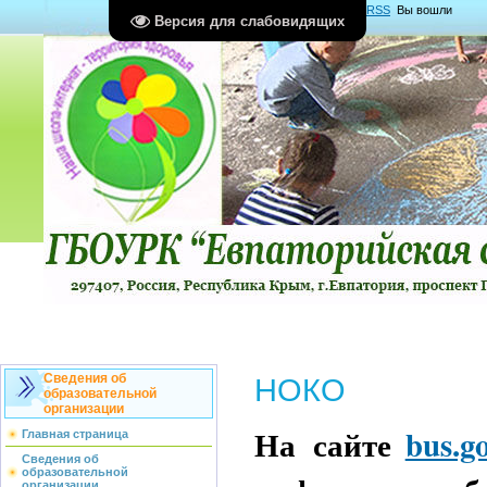
Главная
|
Регистрация
|
Вход
|
RSS
Вы вошли
Версия для слабовидящих
как
Гость
Группа "
Гости
"
Сведения об
НОКО
образовательной
организации
На сайте
bus.go
Главная страница
Сведения об
образовательной
организации