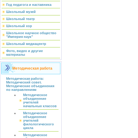
Год педагога и наставника
Школьный музей
Школьный театр
Школьный хор
Школьное научное общество
"Империя наук"
Школьный медиацентр
Фото, видео и другие
материалы
Методическая работа
Методическая работа:
Методический совет.
Методические объединения
по направлениям
Методическое
объединение
учителей
начальных классов
Методическое
объединение
учителей
филологического
цикла
Методическое