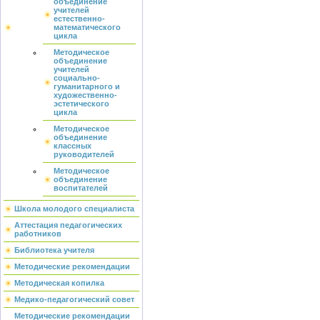
объединение
учителей
естественно-
математического
цикла
Методическое
объединение
учителей
социально-
гуманитарного и
художественно-
эстетического
цикла
Методическое
объединение
классных
руководителей
Методическое
объединение
воспитателей
Школа молодого специалиста
Аттестация педагогических
работников
Библиотека учителя
Методические рекомендации
Методическая копилка
Медико-педагогический совет
Методические рекомендации