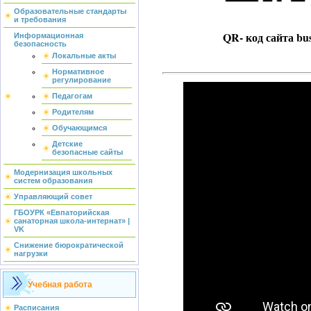
Образовательные стандарты
и требования
QR- код сайта bus
Информационная
безопасность
Локальные акты
Нормативное
регулирование
Педагогам
Родителям
Обучающимся
Детские
безопасные сайты
Модернизация школьных
систем образования
Управляющий совет
ГБОУРК «Евпаторийская
санаторная школа-интернат» |
VK
Снижение бюрократической
нагрузки
Учебная работа
Расписания