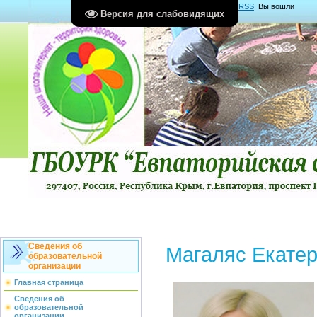
Главная
|
Регистрация
|
Вход
|
RSS
Вы вошли
Версия для слабовидящих
как
Гость
Группа "
Гости
"
Сведения об
Магаляс Екате
образовательной
организации
Главная страница
Сведения об
образовательной
организации