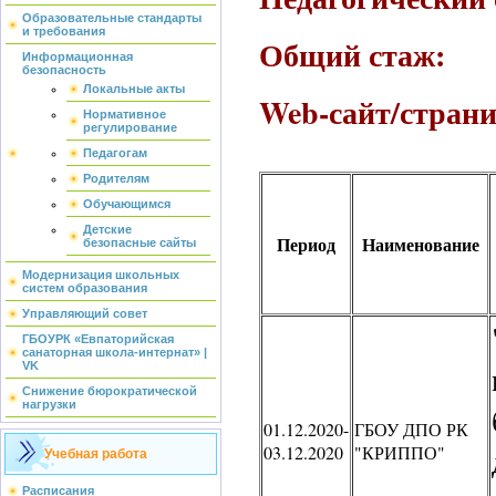
Образовательные стандарты
и требования
Общий стаж:
Информационная
безопасность
Локальные акты
Web-сайт/стран
Нормативное
регулирование
Педагогам
Родителям
Обучающимся
Детские
Период
Наименование
безопасные сайты
Модернизация школьных
систем образования
Управляющий совет
ГБОУРК «Евпаторийская
санаторная школа-интернат» |
VK
Снижение бюрократической
нагрузки
01.12.2020-
ГБОУ ДПО РК
03.12.2020
"КРИППО"
Учебная работа
Расписания