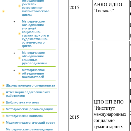
объединение
АНКО ИДПО
учителей
2015
естественно-
"Госзаказ"
математического
цикла
Методическое
объединение
учителей
социально-
гуманитарного и
художественно-
эстетического
цикла
Методическое
объединение
классных
руководителей
Методическое
объединение
воспитателей
Школа молодого специалиста
Аттестация педагогических
работников
ЦПО НП ВПО
Библиотека учителя
"Институт
Методические рекомендации
международных
2015
Методическая копилка
социально-
Медико-педагогический совет
гуманитарных
Методические рекомендации