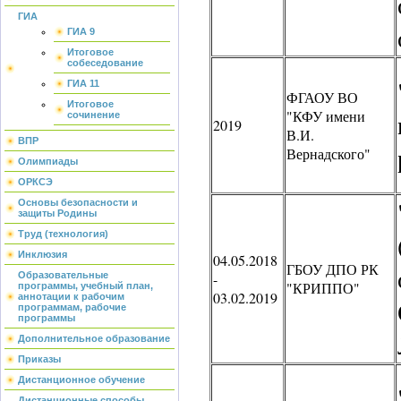
ГИА
ГИА 9
Итоговое
собеседование
ГИА 11
ФГАОУ ВО
Итоговое
"КФУ имени
сочинение
2019
В.И.
ВПР
Вернадского"
Олимпиады
ОРКСЭ
Основы безопасности и
защиты Родины
Труд (технология)
Инклюзия
04.05.2018
ГБОУ ДПО РК
Образовательные
-
"КРИППО"
программы, учебный план,
03.02.2019
аннотации к рабочим
программам, рабочие
программы
Дополнительное образование
Приказы
Дистанционное обучение
Дистанционные способы