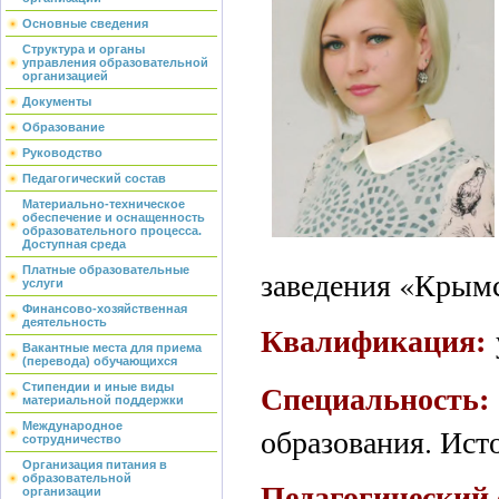
Основные сведения
Структура и органы
управления образовательной
организацией
Документы
Образование
Руководство
Педагогический состав
Материально-техническое
обеспечение и оснащенность
образовательного процесса.
Доступная среда
Платные образовательные
заведения «Крым
услуги
Финансово-хозяйственная
деятельность
Квалификация:
Вакантные места для приема
(перевода) обучающихся
Специальность:
Стипендии и иные виды
материальной поддержки
Международное
образования. Ист
сотрудничество
Организация питания в
образовательной
Педагогический 
организации