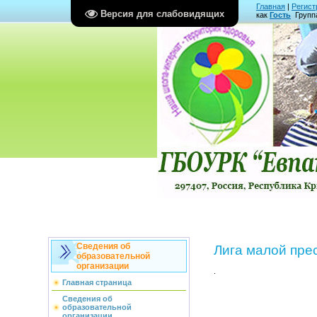
Главная
|
Регист
Версия для слабовидящих
как
Гость
Групп
Сведения об
Лига малой пре
образовательной
организации
.
Главная страница
Сведения об
образовательной
организации