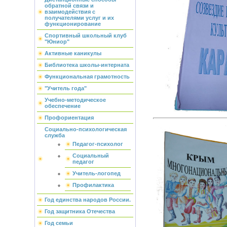
обратной связи и
взаимодействия с
получателями услуг и их
функционирование
Спортивный школьный клуб
"Юниор"
Активные каникулы
Библиотека школы-интерната
Функциональная грамотность
"Учитель года"
Учебно-методическое
обеспечение
Профориентация
Социально-психологическая
служба
Педагог-психолог
Социальный
педагог
Учитель-логопед
Профилактика
Год единства народов России.
Год защитника Отечества
Год семьи