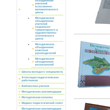
объединение
учителей
естественно-
математического
цикла
Методическое
объединение
учителей
социально-
гуманитарного и
художественно-
эстетического
цикла
Методическое
объединение
классных
руководителей
Методическое
объединение
воспитателей
Школа молодого специалиста
Аттестация педагогических
работников
Библиотека учителя
Методические рекомендации
Методическая копилка
Медико-педагогический совет
Методические рекомендации