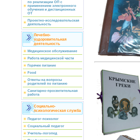
по реализации ОП с
применением электронного
обучения и дистанционных
ОТ
Проектно-исследовательская
деятельность
Лечебно-
оздоровительная
деятельность
Медицинское обслуживание
Работа медицинской части
Горячее питание
Food
Ответы на вопросы
родителей по питанию
Санитарно-просветительная
работа
Социально-
психологическая служба
Педагог-психолог
Социальный педагог
Учитель-логопед