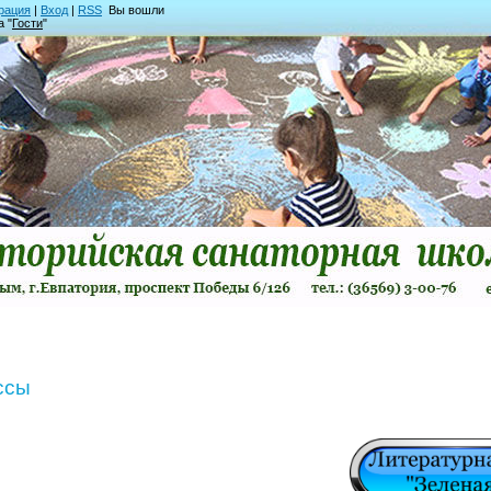
рация
|
Вход
|
RSS
Вы вошли
а "
Гости
"
ссы