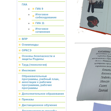
ГИА
ГИА 9
Итоговое
собеседование
ГИА 11
Итоговое
сочинение
ВПР
Олимпиады
ОРКСЭ
Основы безопасности и
защиты Родины
Труд (технология)
Инклюзия
Образовательные
программы, учебный план,
аннотации к рабочим
программам, рабочие
программы
Дополнительное образование
Приказы
Дистанционное обучение
Дистанционные способы