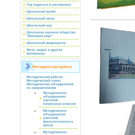
Год педагога и наставника
Школьный музей
Школьный театр
Школьный хор
Школьное научное общество
"Империя наук"
Школьный медиацентр
Фото, видео и другие
материалы
Методическая работа
Методическая работа:
Методический совет.
Методические объединения
по направлениям
Методическое
объединение
учителей
начальных классов
Методическое
объединение
учителей
филологического
цикла
Методическое