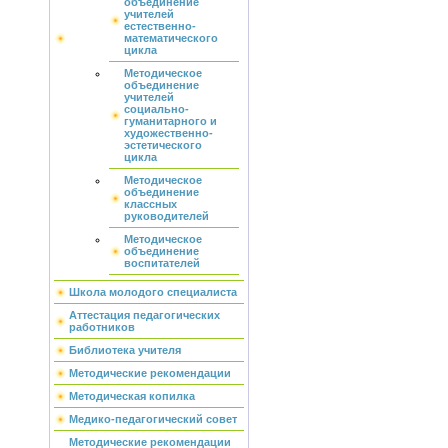
объединение
учителей
естественно-
математического
цикла
Методическое
объединение
учителей
социально-
гуманитарного и
художественно-
эстетического
цикла
Методическое
объединение
классных
руководителей
Методическое
объединение
воспитателей
Школа молодого специалиста
Аттестация педагогических
работников
Библиотека учителя
Методические рекомендации
Методическая копилка
Медико-педагогический совет
Методические рекомендации