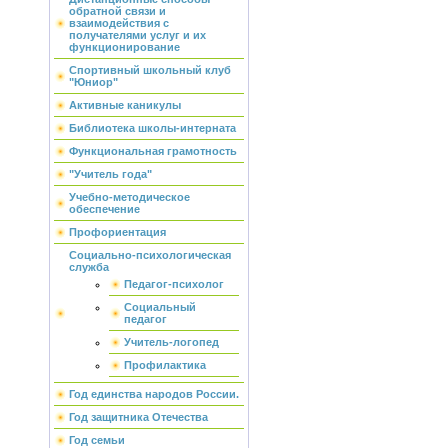
обратной связи и
взаимодействия с
получателями услуг и их
функционирование
Спортивный школьный клуб
"Юниор"
Активные каникулы
Библиотека школы-интерната
Функциональная грамотность
"Учитель года"
Учебно-методическое
обеспечение
Профориентация
Социально-психологическая
служба
Педагог-психолог
Социальный
педагог
Учитель-логопед
Профилактика
Год единства народов России.
Год защитника Отечества
Год семьи