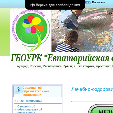
Главная
|
Регистрация
|
Вход
|
RSS
Вы вошли
Версия для слабовидящих
как
Гость
Группа "
Гости
"
Сведения об
Лечебно-оздорови
образовательной
организации
.
Главная страница
Сведения об
образовательной
организации