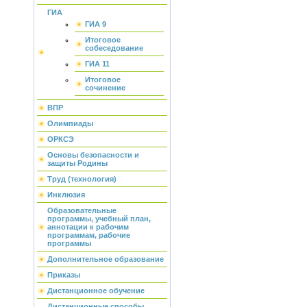
ГИА
ГИА 9
Итоговое
собеседование
ГИА 11
Итоговое
сочинение
ВПР
Олимпиады
ОРКСЭ
Основы безопасности и
защиты Родины
Труд (технология)
Инклюзия
Образовательные
программы, учебный план,
аннотации к рабочим
программам, рабочие
программы
Дополнительное образование
Приказы
Дистанционное обучение
Дистанционные способы