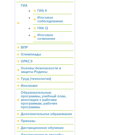
ГИА
ГИА 9
Итоговое
собеседование
ГИА 11
Итоговое
сочинение
ВПР
Олимпиады
ОРКСЭ
Основы безопасности и
защиты Родины
Труд (технология)
Инклюзия
Образовательные
программы, учебный план,
аннотации к рабочим
программам, рабочие
программы
Дополнительное образование
Приказы
Дистанционное обучение
Дистанционные способы