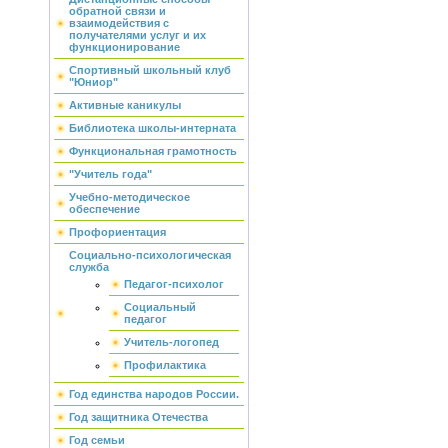
обратной связи и
взаимодействия с
получателями услуг и их
функционирование
Спортивный школьный клуб
"Юниор"
Активные каникулы
Библиотека школы-интерната
Функциональная грамотность
"Учитель года"
Учебно-методическое
обеспечение
Профориентация
Социально-психологическая
служба
Педагог-психолог
Социальный
педагог
Учитель-логопед
Профилактика
Год единства народов России.
Год защитника Отечества
Год семьи