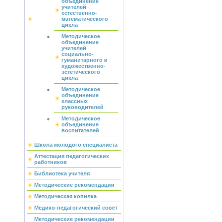
объединение
учителей
естественно-
математического
цикла
Методическое
объединение
учителей
социально-
гуманитарного и
художественно-
эстетического
цикла
Методическое
объединение
классных
руководителей
Методическое
объединение
воспитателей
Школа молодого специалиста
Аттестация педагогических
работников
Библиотека учителя
Методические рекомендации
Методическая копилка
Медико-педагогический совет
Методические рекомендации