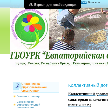
Главная
|
Регистрация
|
Вход
|
RSS
Вы вошли
Версия для слабовидящих
как
Гость
Группа "
Гости
"
Сведения об
Коллективный дог
образовательной
организации
Коллективный догов
Главная страница
санаторная школа-интер
Сведения об
июня 2022 г.)
образовательной
организации