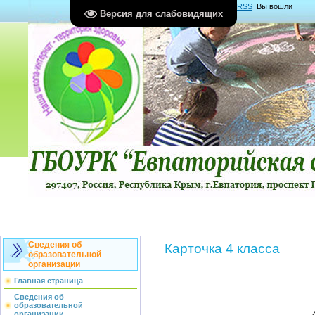
Главная
|
Регистрация
|
Вход
|
RSS
Вы вошли
Версия для слабовидящих
как
Гость
Группа "
Гости
"
Сведения об
Карточка 4 класса
образовательной
организации
Главная страница
Сведения об
образовательной
организации