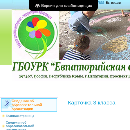
Главная
|
Регистрация
|
Вход
|
RSS
Вы вошли
Версия для слабовидящих
как
Гость
Группа "
Гости
"
Сведения об
Карточка 3 класса
образовательной
организации
Главная страница
Сведения об
образовательной
организации