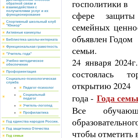
госполитики в
обратной связи и
взаимодействия с
получателями услуг и их
сфере защиты
функционирование
Спортивный школьный клуб
семейных ценно
"Юниор"
Активные каникулы
объявлен Годом
Библиотека школы-интерната
семьи.
Функциональная грамотность
"Учитель года"
24 января 2024г
Учебно-методическое
обеспечение
состоялась то
Профориентация
Социально-психологическая
открытию 2024
служба
Педагог-психолог
Года семь
года -
Социальный
педагог
Учитель-логопед
Все обучающ
Профилактика
образовательно
Год единства народов России.
Год защитника Отечества
чтобы отметить
Год семьи