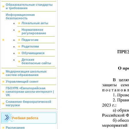
Образовательные стандарты
и требования
Информационная
безопасность
Локальные акты
Нормативное
регулирование
Педагогам
Родителям
Обучающимся
Детские
безопасные сайты
Модернизация школьных
систем образования
Управляющий совет
ГБОУРК «Евпаторийская
санаторная школа-интернат» |
VK
Снижение бюрократической
нагрузки
Учебная работа
Расписания