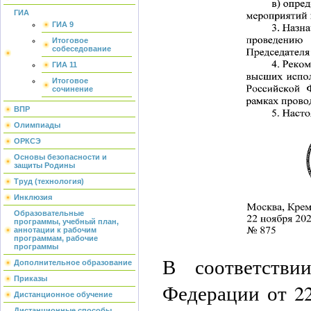
ГИА
ГИА 9
Итоговое
собеседование
ГИА 11
Итоговое
сочинение
ВПР
Олимпиады
ОРКСЭ
Основы безопасности и
защиты Родины
Труд (технология)
Инклюзия
Образовательные
программы, учебный план,
аннотации к рабочим
программам, рабочие
программы
В соответстви
Дополнительное образование
Приказы
Федерации от 22
Дистанционное обучение
Дистанционные способы