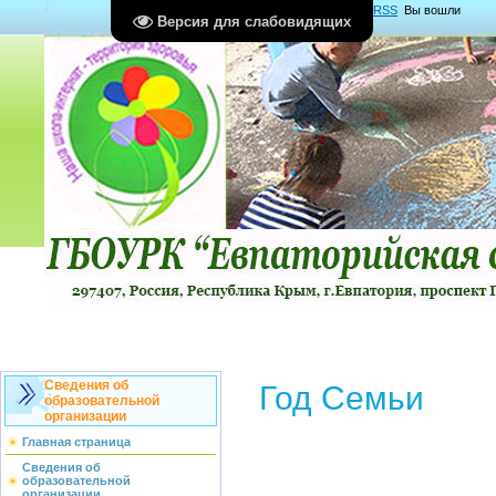
Главная
|
Регистрация
|
Вход
|
RSS
Вы вошли
Версия для слабовидящих
как
Гость
Группа "
Гости
"
Сведения об
Год Семьи
образовательной
организации
Главная страница
Сведения об
образовательной
организации