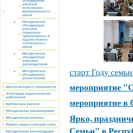
объединение
учителей
естественно-
математического
цикла
Методическое
объединение
учителей
социально-
гуманитарного и
художественно-
эстетического
цикла
Методическое
объединение
классных
руководителей
старт Году семьи
Методическое
объединение
воспитателей
мероприятие "С
Школа молодого специалиста
Аттестация педагогических
работников
мероприятие в 
Библиотека учителя
Методические рекомендации
Ярко, празднич
Методическая копилка
Медико-педагогический совет
Семьи" в Респу
Методические рекомендации