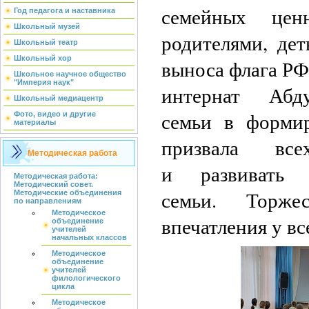
семейных цен
Год педагога и наставника
Школьный музей
родителями, дет
Школьный театр
Школьный хор
выноса флага РФ
Школьное научное общество
"Империя наук"
интернат Абду
Школьный медиацентр
семьи в форми
Фото, видео и другие
материалы
призвала все
Методическая работа
и развивать 
Методическая работа:
Методический совет.
семьи. Торже
Методические объединения
по направлениям
Методическое
впечатления у в
объединение
учителей
начальных классов
Методическое
объединение
учителей
филологического
цикла
Методическое