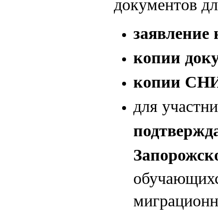
документов дл
заявление 
копии доку
копии СН
для участн
подтвержд
Запорожск
обучающихс
миграционн