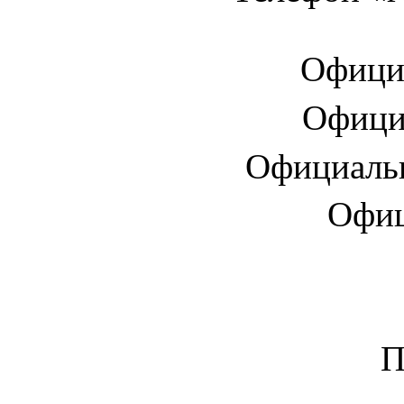
Офици
Офици
Официаль
Офиц
П