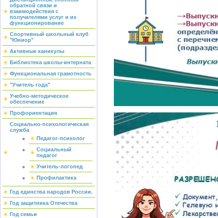
обратной связи и
взаимодействия с
получателями услуг и их
функционирование
Спортивный школьный клуб
"Юниор"
Активные каникулы
Библиотека школы-интерната
Функциональная грамотность
"Учитель года"
Учебно-методическое
обеспечение
Профориентация
Социально-психологическая
служба
Педагог-психолог
Социальный
педагог
Учитель-логопед
Профилактика
Год единства народов России.
Год защитника Отечества
Год семьи