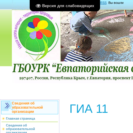
Главная
|
Регистрация
|
Вход
|
RSS
Вы вошли
Версия для слабовидящих
как
Гость
Группа "
Гости
"
Сведения об
ГИА 11
образовательной
организации
Главная страница
Сведения об
образовательной
организации