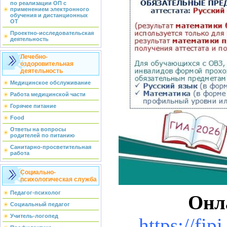
по реализации ОП с
применением электронного
обучения и дистанционных
ОТ
Проектно-исследовательская
деятельность
Лечебно-
оздоровительная
деятельность
Медицинское обслуживание
Работа медицинской части
Горячее питание
Food
Ответы на вопросы
родителей по питанию
Санитарно-просветительная
работа
Социально-
психологическая служба
Педагог-психолог
Онл
Социальный педагог
Учитель-логопед
https://fip