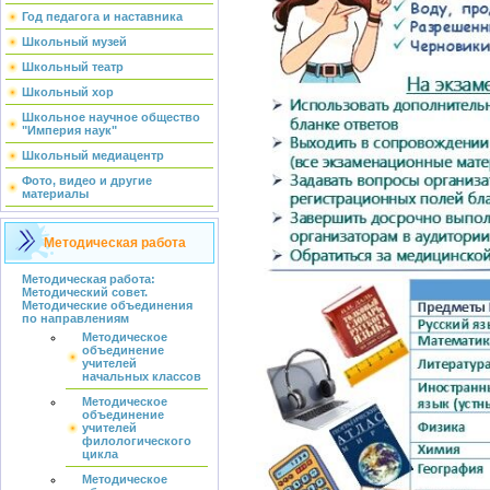
Год педагога и наставника
Школьный музей
Школьный театр
Школьный хор
Школьное научное общество
"Империя наук"
Школьный медиацентр
Фото, видео и другие
материалы
Методическая работа
Методическая работа:
Методический совет.
Методические объединения
по направлениям
Методическое
объединение
учителей
начальных классов
Методическое
объединение
учителей
филологического
цикла
Методическое