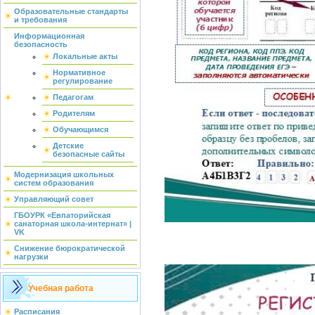
Образовательные стандарты
и требования
Информационная
безопасность
Локальные акты
Нормативное
регулирование
Педагогам
Родителям
Обучающимся
Детские
безопасные сайты
Модернизация школьных
систем образования
Управляющий совет
ГБОУРК «Евпаторийская
санаторная школа-интернат» |
VK
Снижение бюрократической
нагрузки
Учебная работа
Расписания