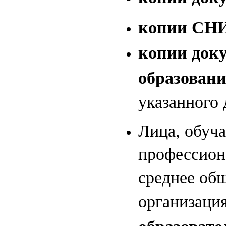
копии СН
копии доку
образован
указанного 
Лица, обуч
профессион
среднее об
организаци
образовате