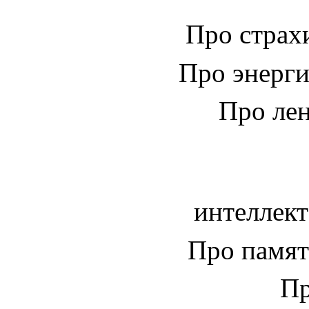
Про стра
Про энерг
Про ле
интеллек
Про памя
Пр