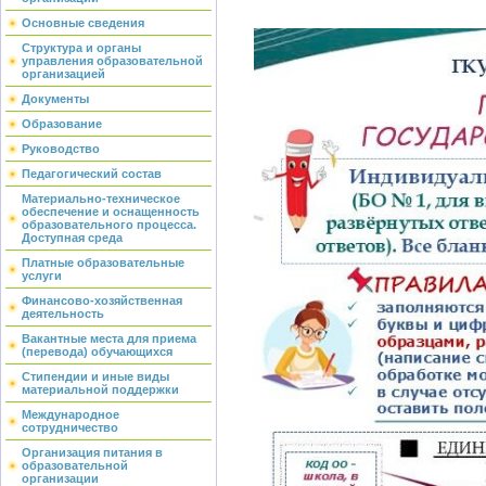
Основные сведения
Структура и органы
управления образовательной
организацией
Документы
Образование
Руководство
Педагогический состав
Материально-техническое
обеспечение и оснащенность
образовательного процесса.
Доступная среда
Платные образовательные
услуги
Финансово-хозяйственная
деятельность
Вакантные места для приема
(перевода) обучающихся
Стипендии и иные виды
материальной поддержки
Международное
сотрудничество
Организация питания в
образовательной
организации