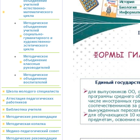
объединение
учителей
естественно-
математического
цикла
Методическое
объединение
учителей
социально-
гуманитарного и
художественно-
эстетического
цикла
Методическое
объединение
классных
руководителей
Методическое
объединение
воспитателей
Школа молодого специалиста
Аттестация педагогических
работников
Библиотека учителя
Методические рекомендации
Методическая копилка
Медико-педагогический совет
Методические рекомендации