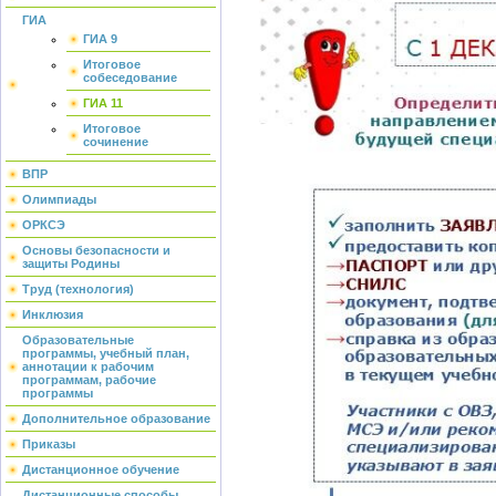
ГИА
ГИА 9
Итоговое
собеседование
ГИА 11
Итоговое
сочинение
ВПР
Олимпиады
ОРКСЭ
Основы безопасности и
защиты Родины
Труд (технология)
Инклюзия
Образовательные
программы, учебный план,
аннотации к рабочим
программам, рабочие
программы
Дополнительное образование
Приказы
Дистанционное обучение
Дистанционные способы