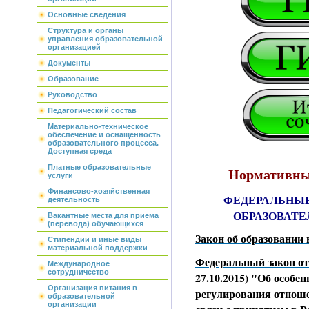
Основные сведения
Структура и органы
управления образовательной
организацией
Документы
Образование
Руководство
Педагогический состав
Материально-техническое
обеспечение и оснащенность
образовательного процесса.
Доступная среда
Платные образовательные
Нормативны
услуги
Финансово-хозяйственная
ФЕДЕРАЛЬНЫ
деятельность
ОБРАЗОВАТ
Вакантные места для приема
(перевода) обучающихся
Закон об образовании
Стипендии и иные виды
материальной поддержки
Федеральный закон от 
Международное
сотрудничество
27.10.2015) "Об особе
Организация питания в
регулирования отноше
образовательной
организации