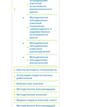
объединение
учителей
естественно-
математического
цикла
Методическое
объединение
учителей
социально-
гуманитарного и
художественно-
эстетического
цикла
Методическое
объединение
классных
руководителей
Методическое
объединение
воспитателей
Школа молодого специалиста
Аттестация педагогических
работников
Библиотека учителя
Методические рекомендации
Методическая копилка
Медико-педагогический совет
Методические рекомендации