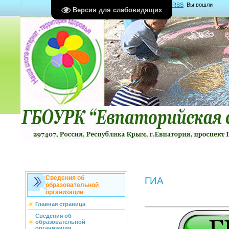
Главная
|
Регистрация
|
Вход
|
RSS
Вы вошли
Версия для слабовидящих
как
Гость
Группа "
Гости
"
Сведения об
ГИА
образовательной
организации
Главная страница
Сведения об
образовательной
организации