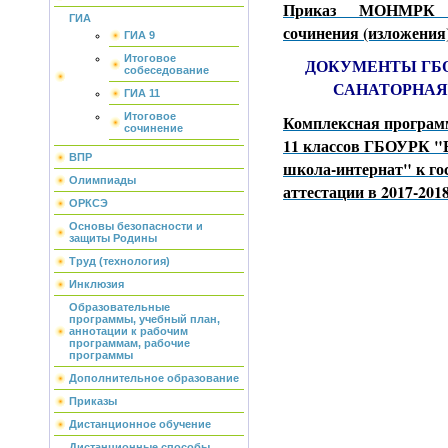
Приказ МОНМРК О
ГИА
сочинения (изложения)
ГИА 9
Итоговое
ДОКУМЕНТЫ ГБ
собеседование
САНАТОРНАЯ
ГИА 11
Итоговое
Комплексная программ
сочинение
11 классов ГБОУРК "
ВПР
школа-интернат" к го
Олимпиады
аттестации в 2017-2018
ОРКСЭ
Основы безопасности и
защиты Родины
Труд (технология)
Инклюзия
Образовательные
программы, учебный план,
аннотации к рабочим
программам, рабочие
программы
Дополнительное образование
Приказы
Дистанционное обучение
Дистанционные способы