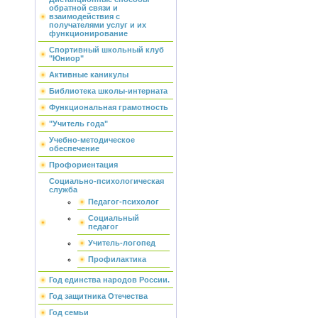
обратной связи и
взаимодействия с
получателями услуг и их
функционирование
Спортивный школьный клуб
"Юниор"
Активные каникулы
Библиотека школы-интерната
Функциональная грамотность
"Учитель года"
Учебно-методическое
обеспечение
Профориентация
Социально-психологическая
служба
Педагог-психолог
Социальный
педагог
Учитель-логопед
Профилактика
Год единства народов России.
Год защитника Отечества
Год семьи