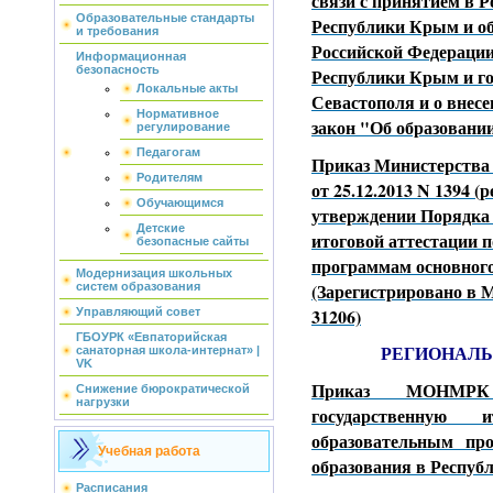
связи с принятием в 
Образовательные стандарты
Республики Крым и об
и требования
Российской Федерации
Информационная
безопасность
Республики Крым и го
Локальные акты
Севастополя и о внес
Нормативное
закон "Об образовани
регулирование
Педагогам
Приказ Министерства 
Родителям
от 25.12.2013 N 1394 (р
Обучающимся
утверждении Порядка 
Детские
итоговой аттестации 
безопасные сайты
программам основного
Модернизация школьных
(Зарегистрировано в М
систем образования
31206)
Управляющий совет
ГБОУРК «Евпаторийская
РЕГИОНАЛ
санаторная школа-интернат» |
VK
Приказ МОНМРК
Снижение бюрократической
нагрузки
государственную 
образовательным пр
Учебная работа
образования в Респуб
Расписания