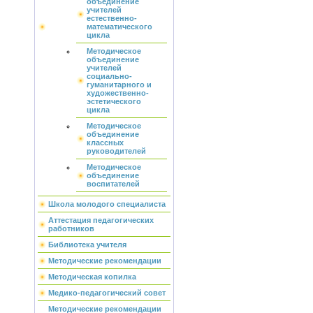
объединение
учителей
естественно-
математического
цикла
Методическое
объединение
учителей
социально-
гуманитарного и
художественно-
эстетического
цикла
Методическое
объединение
классных
руководителей
Методическое
объединение
воспитателей
Школа молодого специалиста
Аттестация педагогических
работников
Библиотека учителя
Методические рекомендации
Методическая копилка
Медико-педагогический совет
Методические рекомендации