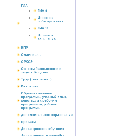
ГИА
ГИА 9
Итоговое
собеседование
ГИА 11
Итоговое
сочинение
ВПР
Олимпиады
ОРКСЭ
Основы безопасности и
защиты Родины
Труд (технология)
Инклюзия
Образовательные
программы, учебный план,
аннотации к рабочим
программам, рабочие
программы
Дополнительное образование
Приказы
Дистанционное обучение
Дистанционные способы