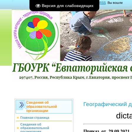
Главная
|
Регистрация
|
Вход
|
RSS
Вы вошли
Версия для слабовидящих
как
Гость
Группа "
Гости
"
Сведения об
Географический д
образовательной
организации
dict
Главная страница
Сведения об
образовательной
Приказ от 29.09.202
организации