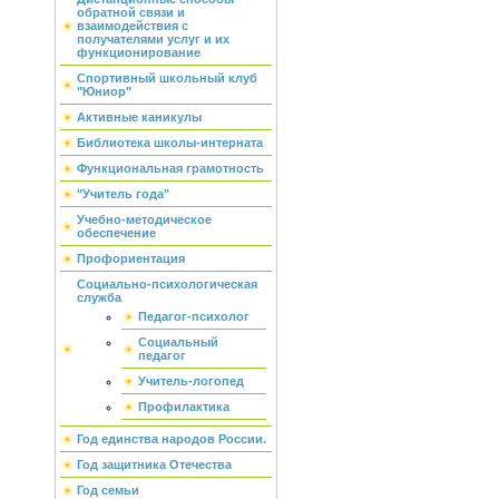
обратной связи и
взаимодействия с
получателями услуг и их
функционирование
Спортивный школьный клуб
"Юниор"
Активные каникулы
Библиотека школы-интерната
Функциональная грамотность
"Учитель года"
Учебно-методическое
обеспечение
Профориентация
Социально-психологическая
служба
Педагог-психолог
Социальный
педагог
Учитель-логопед
Профилактика
Год единства народов России.
Год защитника Отечества
Год семьи