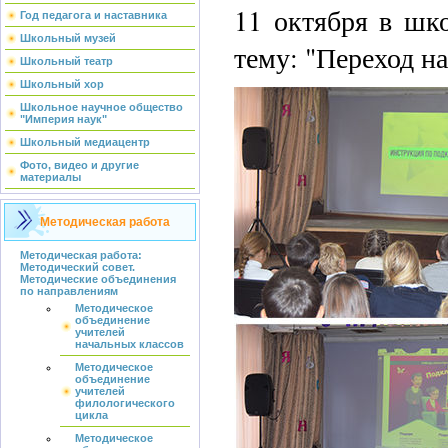
11 октября в шк
Год педагога и наставника
Школьный музей
тему: "Переход н
Школьный театр
Школьный хор
Школьное научное общество
"Империя наук"
Школьный медиацентр
Фото, видео и другие
материалы
Методическая работа
Методическая работа:
Методический совет.
Методические объединения
по направлениям
Методическое
объединение
учителей
начальных классов
Методическое
объединение
учителей
филологического
цикла
Методическое