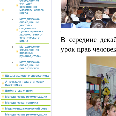
объединение
учителей
естественно-
математического
цикла
Методическое
объединение
учителей
социально-
гуманитарного и
художественно-
В середине дека
эстетического
цикла
урок прав челове
Методическое
объединение
классных
руководителей
Методическое
объединение
воспитателей
Школа молодого специалиста
Аттестация педагогических
работников
Библиотека учителя
Методические рекомендации
Методическая копилка
Медико-педагогический совет
Методические рекомендации