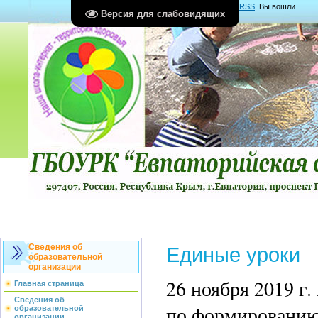
Главная
|
Регистрация
|
Вход
|
RSS
Вы вошли
Версия для слабовидящих
как
Гость
Группа "
Гости
"
Сведения об
Единые уроки
образовательной
организации
26 ноября 2019 г
Главная страница
Сведения об
по формированию
образовательной
организации