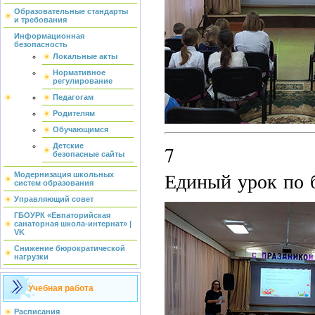
Образовательные стандарты
и требования
Информационная
безопасность
Локальные акты
Нормативное
регулирование
Педагогам
Родителям
Обучающимся
Детские
7 но
безопасные сайты
Единый урок по б
Модернизация школьных
систем образования
Управляющий совет
ГБОУРК «Евпаторийская
санаторная школа-интернат» |
VK
Снижение бюрократической
нагрузки
Учебная работа
Расписания