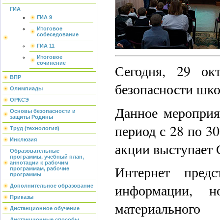
ГИА
ГИА 9
Итоговое
собеседование
ГИА 11
Итоговое
сочинение
Сегодня, 29 ок
ВПР
безопасности шко
Олимпиады
ОРКСЭ
Данное мероприя
Основы безопасности и
защиты Родины
период с 28 по 3
Труд (технология)
Инклюзия
акции выступает 
Образовательные
программы, учебный план,
аннотации к рабочим
Интернет предс
программам, рабочие
программы
информации, 
Дополнительное образование
Приказы
материального
Дистанционное обучение
Дистанционные способы