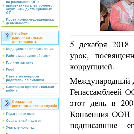
по реализации ОП с
применением электронного
обучения и дистанционных
ОТ
Проектно-исследовательская
деятельность
Лечебно-
оздоровительная
5 декабря 2018
деятельность
Медицинское обслуживание
урок, посвяще
Работа медицинской части
Горячее питание
коррупцией.
Food
Ответы на вопросы
Международный д
родителей по питанию
Санитарно-просветительная
Генассамблеей О
работа
этот день в 20
Социально-
психологическая служба
Конвенция ООН п
Педагог-психолог
Социальный педагог
подписавшие ег
Учитель-логопед