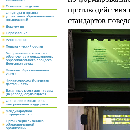
противодействия
Основные сведения
Структура и органы
управления образовательной
стандартов повед
организацией
Документы
Образование
Руководство
Педагогический состав
Материально-техническое
обеспечение и оснащенность
образовательного процесса.
Доступная среда
Платные образовательные
услуги
Финансово-хозяйственная
деятельность
Вакантные места для приема
(перевода) обучающихся
Стипендии и иные виды
материальной поддержки
Международное
сотрудничество
Организация питания в
образовательной
организации