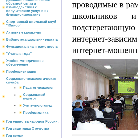
проводимые в рам
обратной связи и
взаимодействия с
получателями услуг и их
школьников 
функционирование
Спортивный школьный клуб
подстерегающую 
"Юниор"
Активные каникулы
интернет-зависи
Библиотека школы-интерната
интернет-мошенн
Функциональная грамотность
"Учитель года"
Учебно-методическое
обеспечение
Профориентация
Социально-психологическая
служба
Педагог-психолог
Социальный
педагог
Учитель-логопед
Профилактика
Год единства народов России.
Год защитника Отечества
Год семьи