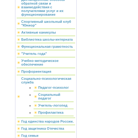
обратной связи и
взаимодействия с
получателями услуг и их
функционирование
Спортивный школьный клуб
"Юниор"
Активные каникулы
Библиотека школы-интерната
Функциональная грамотность
"Учитель года"
Учебно-методическое
обеспечение
Профориентация
Социально-психологическая
служба
Педагог-психолог
Социальный
педагог
Учитель-логопед
Профилактика
Год единства народов России.
Год защитника Отечества
Год семьи