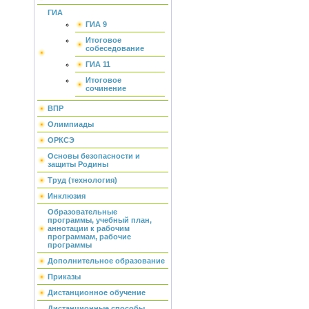
ГИА
ГИА 9
Итоговое
собеседование
ГИА 11
Итоговое
сочинение
ВПР
Олимпиады
ОРКСЭ
Основы безопасности и
защиты Родины
Труд (технология)
Инклюзия
Образовательные
программы, учебный план,
аннотации к рабочим
программам, рабочие
программы
Дополнительное образование
Приказы
Дистанционное обучение
Дистанционные способы