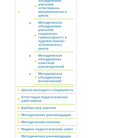
объединение
учителей
естественно-
математического
цикла
Методическое
объединение
учителей
социально-
гуманитарного и
художественно-
эстетического
цикла
Методическое
объединение
классных
руководителей
Методическое
объединение
воспитателей
Школа молодого специалиста
Аттестация педагогических
работников
Библиотека учителя
Методические рекомендации
Методическая копилка
Медико-педагогический совет
Методические рекомендации