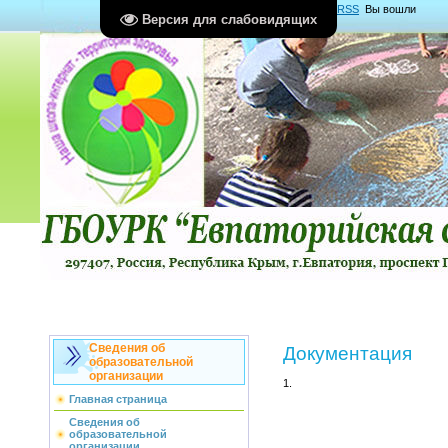
Главная
|
Регистрация
|
Вход
|
RSS
Вы вошли
Версия для слабовидящих
как
Гость
Группа "
Гости
"
Сведения об
Документация
образовательной
организации
1.
Главная страница
Сведения об
образовательной
организации