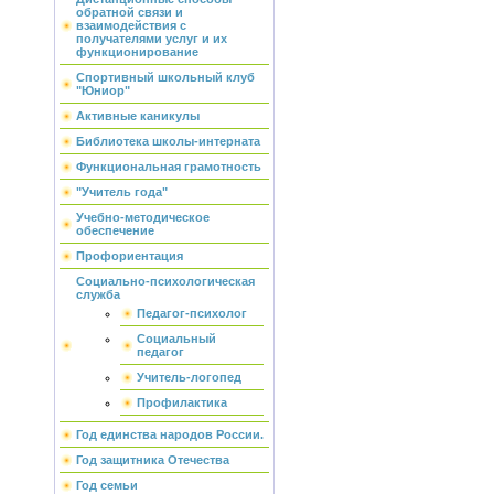
обратной связи и
взаимодействия с
получателями услуг и их
функционирование
Спортивный школьный клуб
"Юниор"
Активные каникулы
Библиотека школы-интерната
Функциональная грамотность
"Учитель года"
Учебно-методическое
обеспечение
Профориентация
Социально-психологическая
служба
Педагог-психолог
Социальный
педагог
Учитель-логопед
Профилактика
Год единства народов России.
Год защитника Отечества
Год семьи