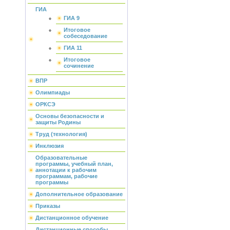
ГИА
ГИА 9
Итоговое
собеседование
ГИА 11
Итоговое
сочинение
ВПР
Олимпиады
ОРКСЭ
Основы безопасности и
защиты Родины
Труд (технология)
Инклюзия
Образовательные
программы, учебный план,
аннотации к рабочим
программам, рабочие
программы
Дополнительное образование
Приказы
Дистанционное обучение
Дистанционные способы