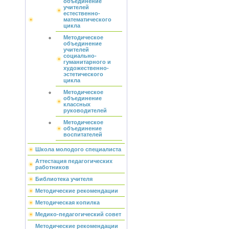
объединение
учителей
естественно-
математического
цикла
Методическое
объединение
учителей
социально-
гуманитарного и
художественно-
эстетического
цикла
Методическое
объединение
классных
руководителей
Методическое
объединение
воспитателей
Школа молодого специалиста
Аттестация педагогических
работников
Библиотека учителя
Методические рекомендации
Методическая копилка
Медико-педагогический совет
Методические рекомендации