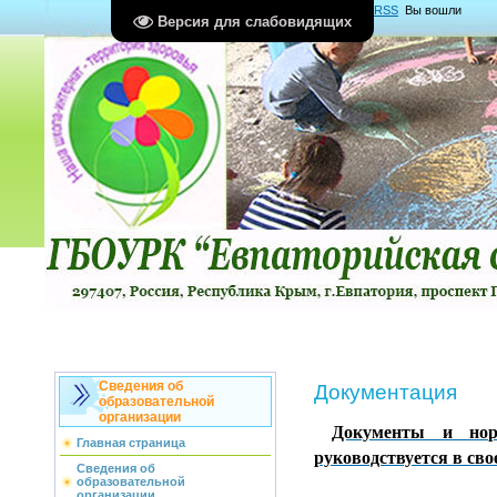
Главная
|
Регистрация
|
Вход
|
RSS
Вы вошли
Версия для слабовидящих
как
Гость
Группа "
Гости
"
Сведения об
Документация
образовательной
организации
Документы и нор
Главная страница
руководствуется в сво
Сведения об
образовательной
организации