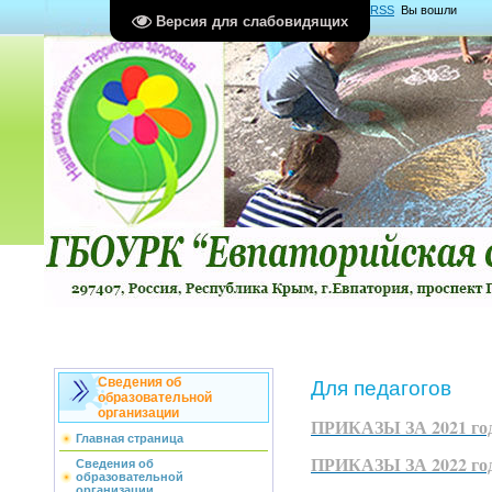
Главная
|
Регистрация
|
Вход
|
RSS
Вы вошли
Версия для слабовидящих
как
Гость
Группа "
Гости
"
Сведения об
Для педагогов
образовательной
организации
ПРИКАЗЫ ЗА 2021 го
Главная страница
ПРИКАЗЫ ЗА 2022 го
Сведения об
образовательной
организации