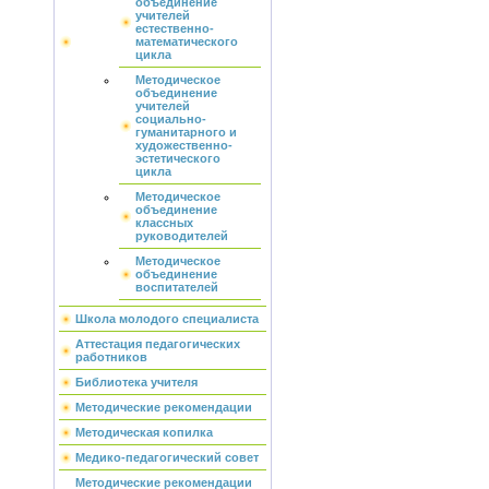
объединение
учителей
естественно-
математического
цикла
Методическое
объединение
учителей
социально-
гуманитарного и
художественно-
эстетического
цикла
Методическое
объединение
классных
руководителей
Методическое
объединение
воспитателей
Школа молодого специалиста
Аттестация педагогических
работников
Библиотека учителя
Методические рекомендации
Методическая копилка
Медико-педагогический совет
Методические рекомендации