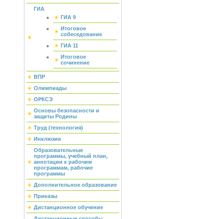
ГИА
ГИА 9
Итоговое
собеседование
ГИА 11
Итоговое
сочинение
ВПР
Олимпиады
ОРКСЭ
Основы безопасности и
защиты Родины
Труд (технология)
Инклюзия
Образовательные
программы, учебный план,
аннотации к рабочим
программам, рабочие
программы
Дополнительное образование
Приказы
Дистанционное обучение
Дистанционные способы