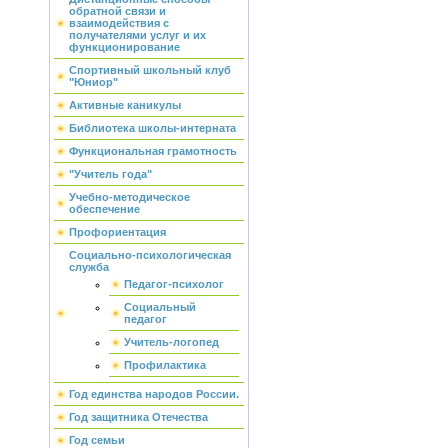
обратной связи и
взаимодействия с
получателями услуг и их
функционирование
Спортивный школьный клуб
"Юниор"
Активные каникулы
Библиотека школы-интерната
Функциональная грамотность
"Учитель года"
Учебно-методическое
обеспечение
Профориентация
Социально-психологическая
служба
Педагог-психолог
Социальный
педагог
Учитель-логопед
Профилактика
Год единства народов России.
Год защитника Отечества
Год семьи