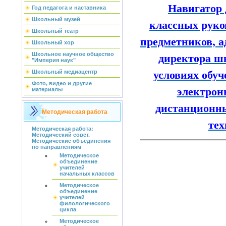
Навигатор
Год педагога и наставника
классных руко
Школьный музей
Школьный театр
предметников, 
Школьный хор
директора ш
Школьное научное общество
"Империя наук"
условиях обу
Школьный медиацентр
Фото, видео и другие
электрон
материалы
дистанционны
Методическая работа
тех
Методическая работа:
Методический совет.
Методические объединения
по направлениям
Методическое
объединение
учителей
начальных классов
Методическое
объединение
учителей
филологического
цикла
Методическое