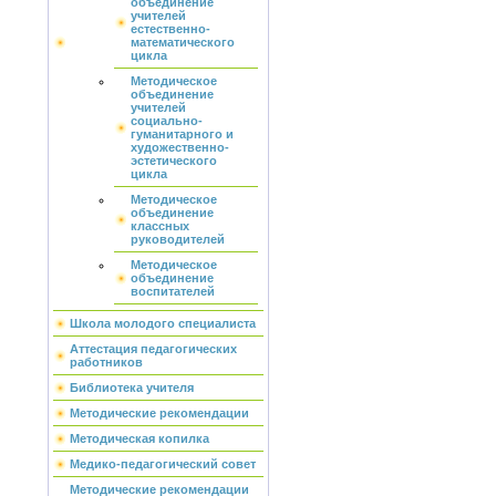
объединение
учителей
естественно-
математического
цикла
Методическое
объединение
учителей
социально-
гуманитарного и
художественно-
эстетического
цикла
Методическое
объединение
классных
руководителей
Методическое
объединение
воспитателей
Школа молодого специалиста
Аттестация педагогических
работников
Библиотека учителя
Методические рекомендации
Методическая копилка
Медико-педагогический совет
Методические рекомендации