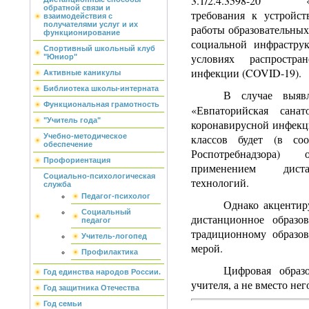
3.1/2.4.3598-20 «Са
обратной связи и
требования к устройс
взаимодействия с
получателями услуг и их
работы образовательных
функционирование
социальной инфрастру
Спортивный школьный клуб
условиях распростра
"Юниор"
инфекции (COVID-19).
Активные каникулы
Библиотека школы-интерната
В случае выя
Функциональная грамотность
«Евпаторийская санат
"Учитель года"
коронавирусной инфекц
Учебно-методическое
классов будет (в соо
обеспечение
Роспотребнадзора)
Профориентация
применением диста
Социально-психологическая
технологий.
служба
Педагог-психолог
Однако акцентир
Социальный
дистанционное образо
педагог
традиционному образо
Учитель-логопед
мерой.
Профилактика
Цифровая образо
Год единства народов России.
учителя, а не вместо нег
Год защитника Отечества
Год семьи