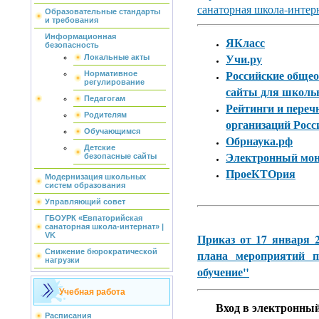
санаторная школа-интер
Образовательные стандарты
и требования
Информационная
ЯКласс
безопасность
Учи.ру
Локальные акты
Российские обще
Нормативное
регулирование
сайты для школь
Педагогам
Рейтинги и переч
Родителям
организаций Росс
Обучающимся
Обрнаука.рф
Детские
Электронный мон
безопасные сайты
ПроеКТОрия
Модернизация школьных
систем образования
Управляющий совет
ГБОУРК «Евпаторийская
санаторная школа-интернат» |
VK
Приказ от 17 января 
Снижение бюрократической
плана мероприятий п
нагрузки
обучение"
Учебная работа
Вход в электронны
Расписания