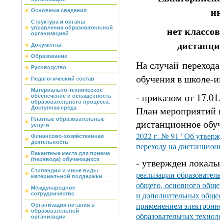
и
Основные сведения
Структура и органы
нет классов
управления образовательной
организацией
дистанци
Документы
Образование
На случай
переход
Руководство
обучения в школе-и
Педагогический состав
Материально-техническое
- приказом от 17.01
обеспечение и оснащенность
образовательного процесса.
План мероприятий 
Доступная среда
Платные образовательные
дистанционное обуч
услуги
2022 г. № 91 "Об утвер
Финансово-хозяйственная
деятельность
переходу на дистанцион
Вакантные места для приема
(перевода) обучающихся
- утвержден локал
Стипендии и иные виды
реализации образовател
материальной поддержки
общего, основного обще
Международное
и дополнительных обще
сотрудничество
применением электронн
Организация питания в
образовательной
образовательных техно
организации