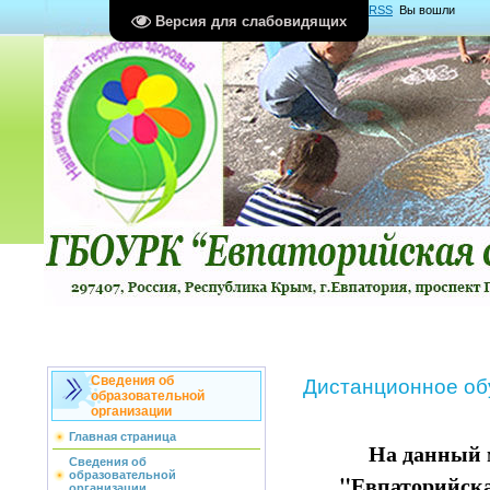
Главная
|
Регистрация
|
Вход
|
RSS
Вы вошли
Версия для слабовидящих
как
Гость
Группа "
Гости
"
Сведения об
Дистанционное об
образовательной
организации
Главная страница
На данный
Сведения об
образовательной
"Евпаторийска
организации