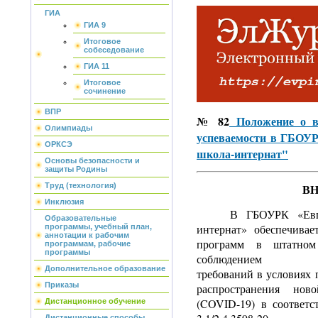
ГИА
ГИА 9
Итоговое
собеседование
ГИА 11
Итоговое
сочинение
ВПР
№ 82
Положение о в
Олимпиады
успеваемости в ГБОУР
ОРКСЭ
школа-интернат"
Основы безопасности и
защиты Родины
В
Труд (технология)
Инклюзия
В ГБОУРК «Евпа
Образовательные
интернат» обеспечивае
программы, учебный план,
аннотации к рабочим
программ в штатном
программам, рабочие
программы
соблюдением санит
Дополнительное образование
требований в условиях
Приказы
распространения нов
(COVID-19) в соответ
Дистанционное обучение
Дистанционные способы